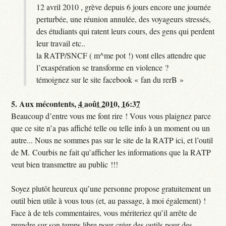
12 avril 2010 , grève depuis 6 jours encore une journée
perturbée, une réunion annulée, des voyageurs stressés,
des étudiants qui ratent leurs cours, des gens qui perdent
leur travail etc..
la RATP/SNCF ( m^me pot !) vont elles attendre que
l’exaspération se transforme en violence ?
témoignez sur le site facebook « fan du rerB »
5.
Aux mécontents,
4 août 2010, 16:37
Beaucoup d’entre vous me font rire ! Vous vous plaignez parce
que ce site n’a pas affiché telle ou telle info à un moment ou un
autre... Nous ne sommes pas sur le site de la RATP ici, et l’outil
de M. Courbis ne fait qu’afficher les informations que la RATP
veut bien transmettre au public !!!
Soyez plutôt heureux qu’une personne propose gratuitement un
outil bien utile à vous tous (et, au passage, à moi également) !
Face à de tels commentaires, vous mériteriez qu’il arrête de
prendre sur son temps libre pour créer des outils pour des