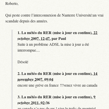
Roberto,
Qui peste contre l’interconnexion de Nanterre Université:un vrai
scandale depuis des années.
1.
La météo du RER (mise à jour en continu),
22
octobre 2007, 12:47
,
par
Paul
Suite à un problème ADSL la mise à jour a été
interrompue....
Désolé
2.
La météo du RER (mise à jour en continu),
14
novembre 2007, 09:04
encore une gréve en france !!!venez vivre au canada
3.
La météo du RER (mise à jour en continu),
9
octobre 2011, 02:36
au canada y’a pas de rer ! vive le trafic de montréal.