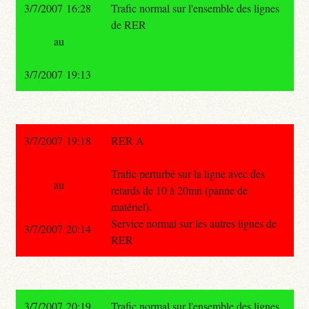
3/7/2007 16:28
Trafic normal sur l'ensemble des lignes
de RER
au
3/7/2007 19:13
3/7/2007 19:18
RER A
Trafic perturbé sur la ligne avec des
au
retards de 10 à 20mn (panne de
matériel).
Service normal sur les autres lignes de
3/7/2007 20:14
RER
3/7/2007 20:19
Trafic normal sur l'ensemble des lignes