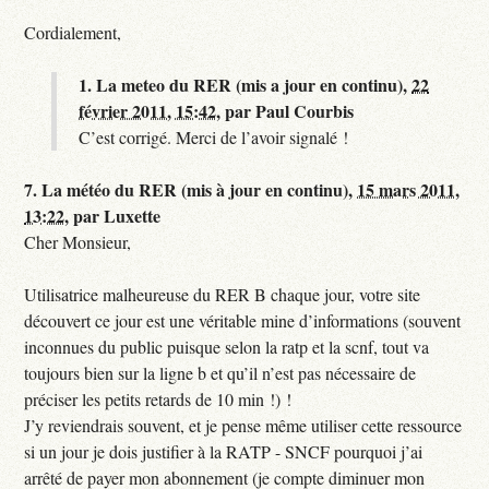
Cordialement,
1.
La meteo du RER (mis a jour en continu),
22
février 2011, 15:42
,
par
Paul Courbis
C’est corrigé. Merci de l’avoir signalé !
7.
La météo du RER (mis à jour en continu),
15 mars 2011,
13:22
,
par
Luxette
Cher Monsieur,
Utilisatrice malheureuse du RER B chaque jour, votre site
découvert ce jour est une véritable mine d’informations (souvent
inconnues du public puisque selon la ratp et la scnf, tout va
toujours bien sur la ligne b et qu’il n’est pas nécessaire de
préciser les petits retards de 10 min !) !
J’y reviendrais souvent, et je pense même utiliser cette ressource
si un jour je dois justifier à la RATP - SNCF pourquoi j’ai
arrêté de payer mon abonnement (je compte diminuer mon