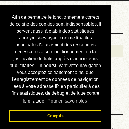
Courbis, « LE »
Afin de permettre le fonctionnement correct
Blog Officiel
de ce site des cookies sont indispensables. Il
servent aussi à établir des statistiques
anonymisées ayant comme finalités
Bienvenue
principales l'ajustement des ressources
Réalisations
nécessaires à son fonctionnement ou la
justification du trafic auprès d'annonceurs
Divers (et d’été)
publicitaires. En poursuivant votre navigation
vous acceptez ce traitement ainsi que
Annonces
l'enregistrement de données de navigation
Liens externes
liées à votre adresse IP, en particulier à des
fins statistiques, de debug et de lutte contre
Téléchargement
le piratage.
Pour en savoir plus
Contact
Compris
La météo du RER (mis à jour