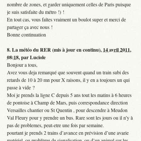
nombre de zones, et garder uniquement celles de Paris puisque
je suis satisfaite du métro !) !
En tout cas, vous faîtes vraiment un boulot super et merci de
partager ça avec nous !
Bonne continuation
8.
La météo du RER (mis à jour en continu),
14 avril 2011,
08:18
,
par
Luciole
Bonjour a tous,
Avez vous deja remarqué que souvent quand un train subi des
retards de 10 à 20 mn pour X raisons, il y en a toujours un qui
passe à vide ?
Moi je prends la ligne C depuis 5 ans tout les matins à 6 heures
de pontoise à Champ de Mars, puis correspondance direction
Versailles chantier ou St Quentin , pour descendre à Meudon
Val Fleury pour y prendre un bus. Rare sont les jours ou il n’y à
pas de problemes, peut-etre une fois par semaine.
pourtant je prends 2 trains d’avance en prévision d’une avarie
matériel, ou problème de signalisation, ou d’un animal sur les