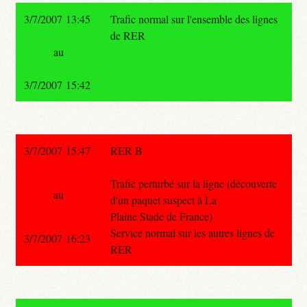
3/7/2007 13:45
Trafic normal sur l'ensemble des lignes
de RER
au
3/7/2007 15:42
3/7/2007 15:47
RER B
Trafic perturbé sur la ligne (découverte
au
d'un paquet suspect à La
Plaine Stade de France)
Service normal sur les autres lignes de
3/7/2007 16:23
RER