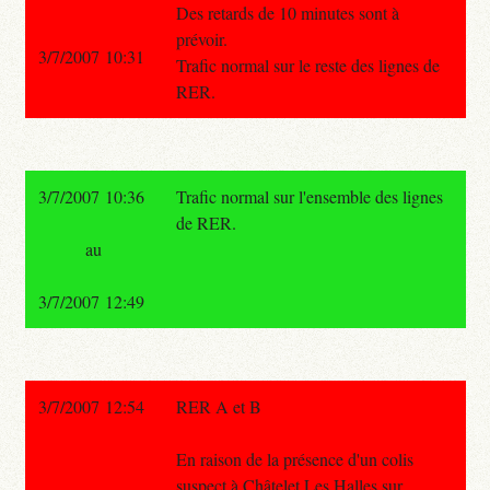
Des retards de 10 minutes sont à
prévoir.
3/7/2007 10:31
Trafic normal sur le reste des lignes de
RER.
3/7/2007 10:36
Trafic normal sur l'ensemble des lignes
de RER.
au
3/7/2007 12:49
3/7/2007 12:54
RER A et B
En raison de la présence d'un colis
suspect à Châtelet Les Halles sur