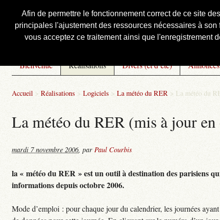
Afin de permettre le fonctionnement correct de ce site de
principales l'ajustement des ressources nécessaires à son f
Courbis, « LE » Blog Officiel
vous acceptez ce traitement ainsi que l'enregistrement de
Bienvenue
Réalisations
Divers (et d’été)
Annonces
Accueil
>
Réalisations
>
Logiciels
>
La météo du RER
>
La météo du RE
La météo du RER (mis à jour en 
mardi 7 novembre 2006
,
par
Paul Courbis
la « météo du RER » est un outil à destination des parisiens qui
informations depuis octobre 2006.
Mode d’emploi : pour chaque jour du calendrier, les journées ayant 