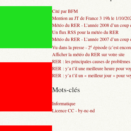
Cité par BFM
Mention au JT de France 3 19h le 1/10/20
Météo du RER - L’année 2008 d’un coup d
Un flux RSS pour la météo du RER
Météo du RER - L’année 2007 d’un coup d
e
Vu dans la presse - 2
épisode (c’est encore
Afficher la météo du RER sur votre site
RER : les principales causes de problèmes
RER : y’a t’il une meilleure heure pour vo
RER : y’a t’il un « meilleur jour » pour v
Mots-clés
Informatique
Licence CC - by-nc-nd