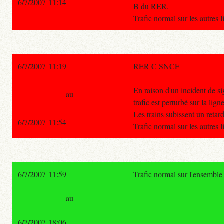
6/7/2007 11:14
B du RER.
Trafic normal sur les autres
6/7/2007 11:19
RER C SNCF
En raison d'un incident de si
au
trafic est perturbé sur la l
Les trains subissent un retar
6/7/2007 11:54
Trafic normal sur les autres
6/7/2007 11:59
Trafic normal sur l'ensemble
au
6/7/2007 18:06