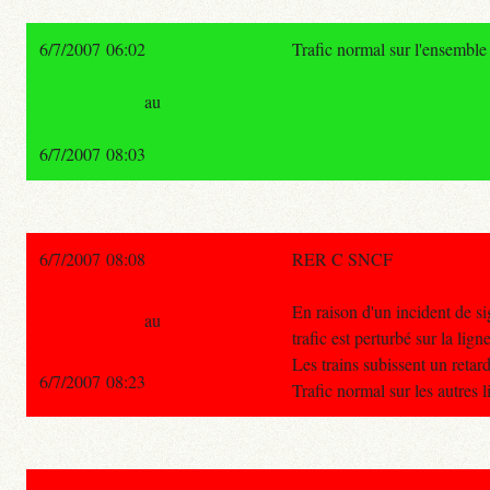
6/7/2007 06:02
Trafic normal sur l'ensemble
au
6/7/2007 08:03
6/7/2007 08:08
RER C SNCF
En raison d'un incident de si
au
trafic est perturbé sur la l
Les trains subissent un retar
6/7/2007 08:23
Trafic normal sur les autres