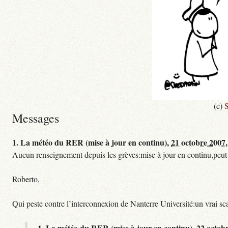
(c)
S
Messages
1.
La météo du RER (mise à jour en continu),
21 octobre 2007,
Aucun renseignement depuis les grèves:mise à jour en continu,peut etre
Roberto,
Qui peste contre l’interconnexion de Nanterre Université:un vrai sc
1.
La météo du RER (mise à jour en continu),
22 octob