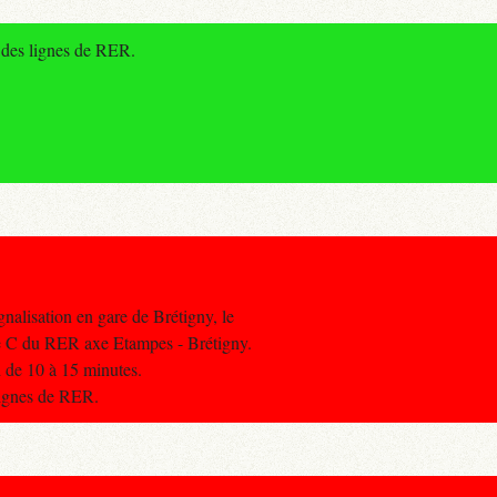
 des lignes de RER.
gnalisation en gare de Brétigny, le
igne C du RER axe Etampes - Brétigny.
d de 10 à 15 minutes.
 lignes de RER.