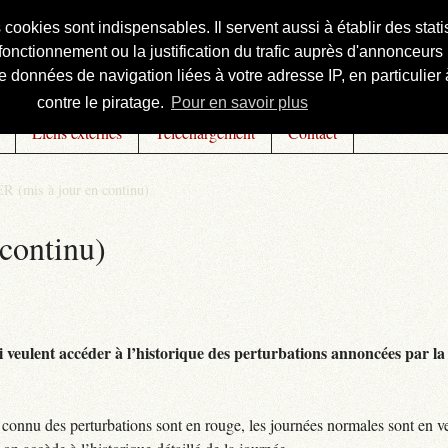
s cookies sont indispensables. Il servent aussi à établir des st
onctionnement ou la justification du trafic auprès d'annonceurs 
 données de navigation liées à votre adresse IP, en particulier à
contre le piratage.
Pour en savoir plus
Liens externes
Téléchargement
Contact
R (mis à jour en continu)
continu)
 veulent accéder à l’historique des perturbations annoncées par la 
connu des perturbations sont en rouge, les journées normales sont en ve