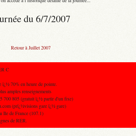
n accède à l’historique détaillé de la journée...
urnée du 6/7/2007
Retour à Juillet 2007
ER C
e ï¿½ 70% en heure de pointe.
 plus amples renseignements
700 805 (gratuit ï¿½ partir d'un fixe)
n.com (prï¿½visions gare ï¿½ gare)
eu Ile de France (107.1)
 lignes de RER.