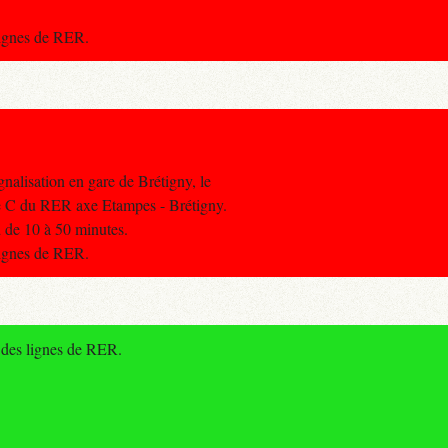
 lignes de RER.
gnalisation en gare de Brétigny, le
igne C du RER axe Etampes - Brétigny.
d de 10 à 50 minutes.
 lignes de RER.
 des lignes de RER.