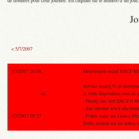
de données pour cette journée. En cliquant sur le numéro d’un jour, o
Jo
< 5/7/2007
5/7/2007 20:48
Mouvement social SNCF R
Service assurï¿½ en moyenn
au
A votre disposition pour de
- Numï¿½ro vert SNCF 0 805 
- Site internet www.abcdtrai
6/7/2007 05:57
- Points trafic sur France Bl
Trafic normal sur les autres