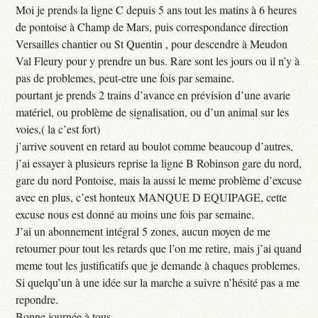
Moi je prends la ligne C depuis 5 ans tout les matins à 6 heures
de pontoise à Champ de Mars, puis correspondance direction
Versailles chantier ou St Quentin , pour descendre à Meudon
Val Fleury pour y prendre un bus. Rare sont les jours ou il n’y à
pas de problemes, peut-etre une fois par semaine.
pourtant je prends 2 trains d’avance en prévision d’une avarie
matériel, ou problème de signalisation, ou d’un animal sur les
voies,( la c’est fort)
j’arrive souvent en retard au boulot comme beaucoup d’autres,
j’ai essayer à plusieurs reprise la ligne B Robinson gare du nord,
gare du nord Pontoise, mais la aussi le meme problème d’excuse
avec en plus, c’est honteux MANQUE D EQUIPAGE, cette
excuse nous est donné au moins une fois par semaine.
J’ai un abonnement intégral 5 zones, aucun moyen de me
retourner pour tout les retards que l’on me retire, mais j’ai quand
meme tout les justificatifs que je demande à chaques problemes.
Si quelqu’un à une idée sur la marche a suivre n’hésité pas a me
repondre.
Bonne journée à tous ...