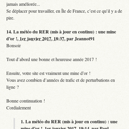
jamais améliorée...
Se déplacer pour travailler, en Île de France, c’est ce qu’il y a de
pire.
14.
La météo du RER (mis à jour en continu) : une mine
d’or !,
1er janvier 2017, 18:37
,
par
Jeannot91
Bonsoir
Tout d’abord une bonne et heureuse année 2017 !
Ensuite, votre site est vraiment une mine d’or !
Vous avez combien d’années de trafic et de perturbations en
ligne ?
Bonne continuation !
Cordialement
1.
La météo du RER (mis à jour en continu) : une
mine d’or !,
1er janvier 2017, 19:14
,
par
Paul