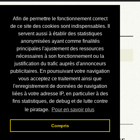
Courbis, « LE »
Afin de permettre le fonctionnement correct
Blog Officiel
de ce site des cookies sont indispensables. Il
servent aussi à établir des statistiques
anonymisées ayant comme finalités
Bienvenue
principales l'ajustement des ressources
Réalisations
nécessaires à son fonctionnement ou la
justification du trafic auprès d'annonceurs
Divers (et d’été)
publicitaires. En poursuivant votre navigation
vous acceptez ce traitement ainsi que
Annonces
l'enregistrement de données de navigation
Liens externes
liées à votre adresse IP, en particulier à des
fins statistiques, de debug et de lutte contre
Téléchargement
le piratage.
Pour en savoir plus
Contact
Compris
La météo du RER (mis à jour