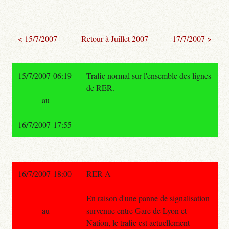
< 15/7/2007
Retour à Juillet 2007
17/7/2007 >
15/7/2007 06:19
Trafic normal sur l'ensemble des lignes
de RER.
au
16/7/2007 17:55
16/7/2007 18:00
RER A
En raison d'une panne de signalisation
au
survenue entre Gare de Lyon et
Nation, le trafic est actuellement