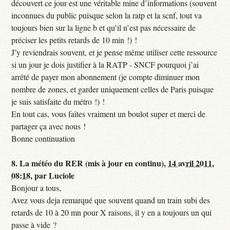
découvert ce jour est une véritable mine d’informations (souvent
inconnues du public puisque selon la ratp et la scnf, tout va
toujours bien sur la ligne b et qu’il n’est pas nécessaire de
préciser les petits retards de 10 min !) !
J’y reviendrais souvent, et je pense même utiliser cette ressource
si un jour je dois justifier à la RATP - SNCF pourquoi j’ai
arrêté de payer mon abonnement (je compte diminuer mon
nombre de zones, et garder uniquement celles de Paris puisque
je suis satisfaite du métro !) !
En tout cas, vous faîtes vraiment un boulot super et merci de
partager ça avec nous !
Bonne continuation
8.
La météo du RER (mis à jour en continu),
14 avril 2011,
08:18
,
par
Luciole
Bonjour a tous,
Avez vous deja remarqué que souvent quand un train subi des
retards de 10 à 20 mn pour X raisons, il y en a toujours un qui
passe à vide ?