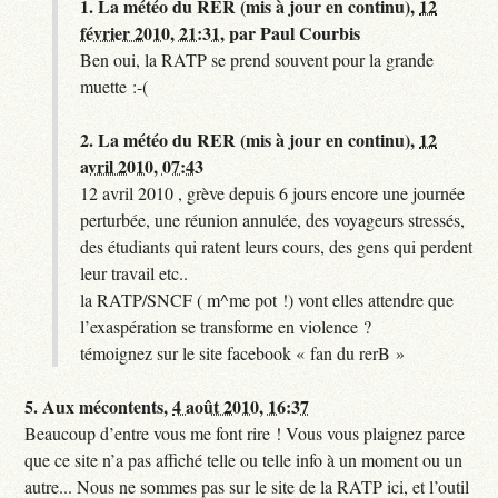
1.
La météo du RER (mis à jour en continu),
12
février 2010, 21:31
,
par
Paul Courbis
Ben oui, la RATP se prend souvent pour la grande
muette :-(
2.
La météo du RER (mis à jour en continu),
12
avril 2010, 07:43
12 avril 2010 , grève depuis 6 jours encore une journée
perturbée, une réunion annulée, des voyageurs stressés,
des étudiants qui ratent leurs cours, des gens qui perdent
leur travail etc..
la RATP/SNCF ( m^me pot !) vont elles attendre que
l’exaspération se transforme en violence ?
témoignez sur le site facebook « fan du rerB »
5.
Aux mécontents,
4 août 2010, 16:37
Beaucoup d’entre vous me font rire ! Vous vous plaignez parce
que ce site n’a pas affiché telle ou telle info à un moment ou un
autre... Nous ne sommes pas sur le site de la RATP ici, et l’outil