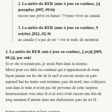
2.
La météo du RER (mise à jour en continu),
14
novembre 2007, 09:04
encore une gréve en france !!!venez vivre au canada
3.
La météo du RER (mise à jour en continu),
9
octobre 2011, 02:36
au canada y’a pas de rer ! vive le trafic de montréal.
2.
La météo du RER (mis à jour en continu),
2 avril 2009,
08:24
,
par
enki
Si ce site n’existait pas, je serais bien dans la mouise.
Merci pour ces infos en continue qui n’apparaissent de toute
façon jamais sur les site de la sncf et encore moins en gare.
aujourd’hui les trains sont terminus gare du nord, mes collègues
sont dans le train et n’ont pas été prévenus de cette surprise,
heureusement vous etiez là et m’avez évité encore une fois de
long moment d’attente dans ma chaleureuse gare du rer D.
bonne continuation et bon courage.