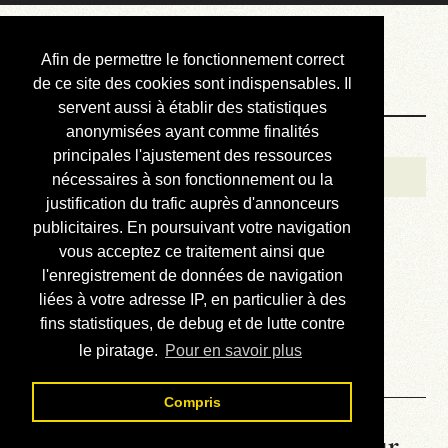
Courbis, « LE »
Afin de permettre le fonctionnement correct
Blog Officiel
de ce site des cookies sont indispensables. Il
servent aussi à établir des statistiques
anonymisées ayant comme finalités
Bienvenue
principales l'ajustement des ressources
Réalisations
nécessaires à son fonctionnement ou la
justification du trafic auprès d'annonceurs
Divers (et d’été)
publicitaires. En poursuivant votre navigation
vous acceptez ce traitement ainsi que
Annonces
l'enregistrement de données de navigation
Liens externes
liées à votre adresse IP, en particulier à des
fins statistiques, de debug et de lutte contre
Téléchargement
le piratage.
Pour en savoir plus
Contact
Compris
La météo du RER (mis à jour