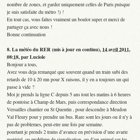
nombre de zones, et garder uniquement celles de Paris puisque
je suis satisfaite du métro !) !
En tout cas, vous faîtes vraiment un boulot super et merci de
partager ça avec nous !
Bonne continuation
8.
La météo du RER (mis à jour en continu),
14 avril 2011,
08:18
,
par
Luciole
Bonjour a tous,
Avez vous deja remarqué que souvent quand un train subi des
retards de 10 à 20 mn pour X raisons, il y en a toujours un qui
passe à vide ?
Moi je prends la ligne C depuis 5 ans tout les matins à 6 heures
de pontoise à Champ de Mars, puis correspondance direction
Versailles chantier ou St Quentin , pour descendre à Meudon
Val Fleury pour y prendre un bus. Rare sont les jours ou il n’y à
pas de problemes, peut-etre une fois par semaine.
pourtant je prends 2 trains d’avance en prévision d’une avarie
matériel, ou problème de signalisation, ou d’un animal sur les