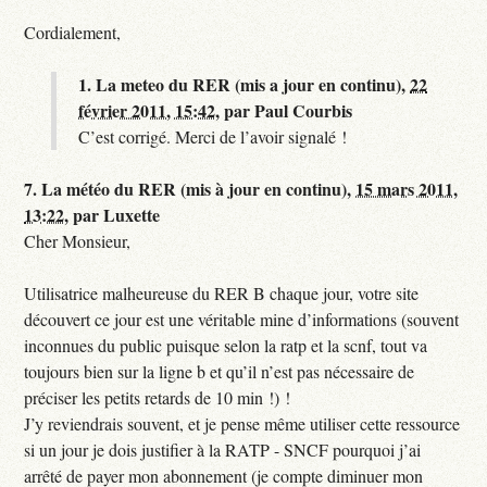
Cordialement,
1.
La meteo du RER (mis a jour en continu),
22
février 2011, 15:42
,
par
Paul Courbis
C’est corrigé. Merci de l’avoir signalé !
7.
La météo du RER (mis à jour en continu),
15 mars 2011,
13:22
,
par
Luxette
Cher Monsieur,
Utilisatrice malheureuse du RER B chaque jour, votre site
découvert ce jour est une véritable mine d’informations (souvent
inconnues du public puisque selon la ratp et la scnf, tout va
toujours bien sur la ligne b et qu’il n’est pas nécessaire de
préciser les petits retards de 10 min !) !
J’y reviendrais souvent, et je pense même utiliser cette ressource
si un jour je dois justifier à la RATP - SNCF pourquoi j’ai
arrêté de payer mon abonnement (je compte diminuer mon