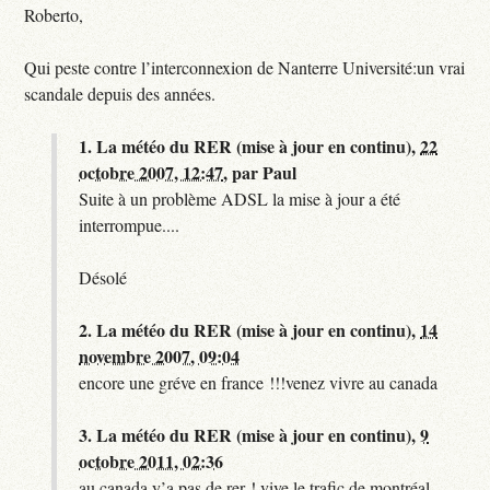
Roberto,
Qui peste contre l’interconnexion de Nanterre Université:un vrai
scandale depuis des années.
1.
La météo du RER (mise à jour en continu),
22
octobre 2007, 12:47
,
par
Paul
Suite à un problème ADSL la mise à jour a été
interrompue....
Désolé
2.
La météo du RER (mise à jour en continu),
14
novembre 2007, 09:04
encore une gréve en france !!!venez vivre au canada
3.
La météo du RER (mise à jour en continu),
9
octobre 2011, 02:36
au canada y’a pas de rer ! vive le trafic de montréal.