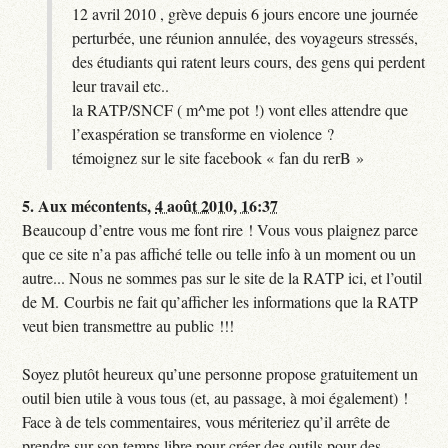
12 avril 2010 , grève depuis 6 jours encore une journée
perturbée, une réunion annulée, des voyageurs stressés,
des étudiants qui ratent leurs cours, des gens qui perdent
leur travail etc..
la RATP/SNCF ( m^me pot !) vont elles attendre que
l’exaspération se transforme en violence ?
témoignez sur le site facebook « fan du rerB »
5.
Aux mécontents,
4 août 2010, 16:37
Beaucoup d’entre vous me font rire ! Vous vous plaignez parce
que ce site n’a pas affiché telle ou telle info à un moment ou un
autre... Nous ne sommes pas sur le site de la RATP ici, et l’outil
de M. Courbis ne fait qu’afficher les informations que la RATP
veut bien transmettre au public !!!
Soyez plutôt heureux qu’une personne propose gratuitement un
outil bien utile à vous tous (et, au passage, à moi également) !
Face à de tels commentaires, vous mériteriez qu’il arrête de
prendre sur son temps libre pour créer des outils pour des