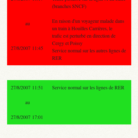
(branches SNCF)
En raison d'un voyageur malade dans
au
un train à Houilles Carrières, le
trafic est perturbé en direction de
Cergy et Poissy
27/8/2007 11:45
Service normal sur les autres lignes de
RER
27/8/2007 11:51
Service normal sur les lignes de RER
au
27/8/2007 17:01