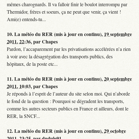
mêmes charognards. Il va falloir finir le boulot interrompu par
Thermidor, frères et soeurs, ça ne peut que venir, ça vient !
Ami(e) entends-tu...
10.
La météo du RER (mis à jour en continu),
19 septembre
2011, 22:36
,
par
Chapes
Pardon, l’accaparement par les privatisations accélérées n’a rien
à voir avec la désagrégation des transports publics, des
hôpitaux, de la poste etc...
11.
La météo du RER (mis à jour en continu),
20 septembre
2011, 10:03
,
par
Chapes
Je réponds à l’esprit de l’auteur du site selon moi. Qui n’aborde
le fond de la question : Pourquoi se dégradent les transports,
comme les autres secteurs publics en France et ailleurs, dont le
RER, la SNCF...
12.
La météo du RER (mis à jour en continu),
29 octobre
2011, 23:25
,
par
dudule91