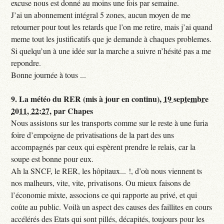
excuse nous est donné au moins une fois par semaine.
J’ai un abonnement intégral 5 zones, aucun moyen de me
retourner pour tout les retards que l’on me retire, mais j’ai quand
meme tout les justificatifs que je demande à chaques problemes.
Si quelqu’un à une idée sur la marche a suivre n’hésité pas a me
repondre.
Bonne journée à tous ...
9.
La météo du RER (mis à jour en continu),
19 septembre
2011, 22:27
,
par
Chapes
Nous assistons sur les transports comme sur le reste à une furia
foire d’empoigne de privatisations de la part des uns
accompagnés par ceux qui espèrent prendre le relais, car la
soupe est bonne pour eux.
Ah la SNCF, le RER, les hôpitaux... !, d’où nous viennent ts
nos malheurs, vite, vite, privatisons. Ou mieux faisons de
l’économie mixte, associons ce qui rapporte au privé, et qui
coûte au public. Voilà un aspect des causes des faillites en cours
accélérés des Etats qui sont pillés, décapités, toujours pour les