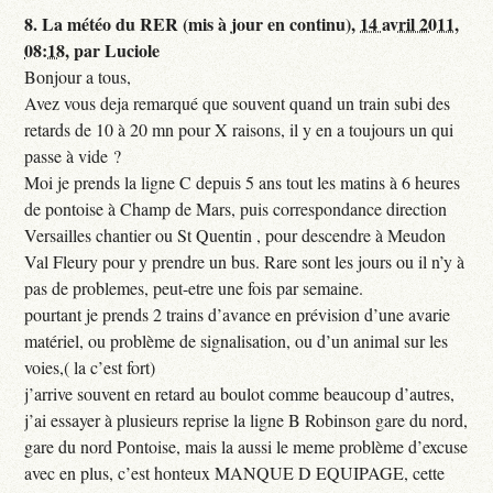
8.
La météo du RER (mis à jour en continu),
14 avril 2011,
08:18
,
par
Luciole
Bonjour a tous,
Avez vous deja remarqué que souvent quand un train subi des
retards de 10 à 20 mn pour X raisons, il y en a toujours un qui
passe à vide ?
Moi je prends la ligne C depuis 5 ans tout les matins à 6 heures
de pontoise à Champ de Mars, puis correspondance direction
Versailles chantier ou St Quentin , pour descendre à Meudon
Val Fleury pour y prendre un bus. Rare sont les jours ou il n’y à
pas de problemes, peut-etre une fois par semaine.
pourtant je prends 2 trains d’avance en prévision d’une avarie
matériel, ou problème de signalisation, ou d’un animal sur les
voies,( la c’est fort)
j’arrive souvent en retard au boulot comme beaucoup d’autres,
j’ai essayer à plusieurs reprise la ligne B Robinson gare du nord,
gare du nord Pontoise, mais la aussi le meme problème d’excuse
avec en plus, c’est honteux MANQUE D EQUIPAGE, cette