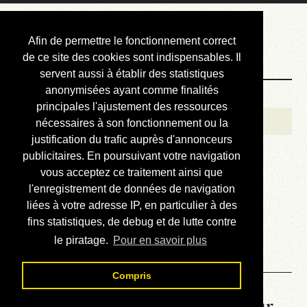
Courbis, « LE »
Afin de permettre le fonctionnement correct
Blog Officiel
de ce site des cookies sont indispensables. Il
servent aussi à établir des statistiques
anonymisées ayant comme finalités
Bienvenue
principales l'ajustement des ressources
Réalisations
nécessaires à son fonctionnement ou la
justification du trafic auprès d'annonceurs
Divers (et d’été)
publicitaires. En poursuivant votre navigation
vous acceptez ce traitement ainsi que
Annonces
l'enregistrement de données de navigation
Liens externes
liées à votre adresse IP, en particulier à des
fins statistiques, de debug et de lutte contre
Téléchargement
le piratage.
Pour en savoir plus
Contact
Compris
La météo du RER (mis à jour