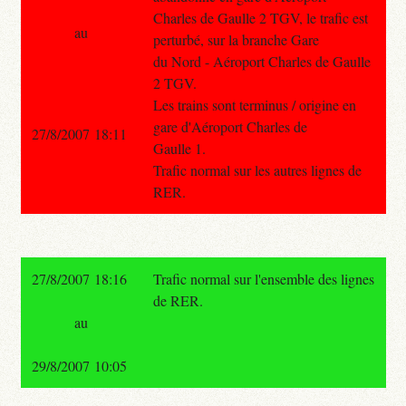
Charles de Gaulle 2 TGV, le trafic est
au
perturbé, sur la branche Gare
du Nord - Aéroport Charles de Gaulle
2 TGV.
Les trains sont terminus / origine en
gare d'Aéroport Charles de
27/8/2007 18:11
Gaulle 1.
Trafic normal sur les autres lignes de
RER.
27/8/2007 18:16
Trafic normal sur l'ensemble des lignes
de RER.
au
29/8/2007 10:05