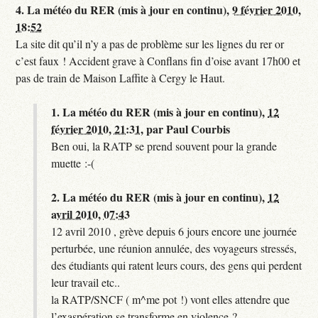
4.
La météo du RER (mis à jour en continu),
9 février 2010,
18:52
La site dit qu’il n’y a pas de problème sur les lignes du rer or
c’est faux ! Accident grave à Conflans fin d’oise avant 17h00 et
pas de train de Maison Laffite à Cergy le Haut.
1.
La météo du RER (mis à jour en continu),
12
février 2010, 21:31
,
par
Paul Courbis
Ben oui, la RATP se prend souvent pour la grande
muette :-(
2.
La météo du RER (mis à jour en continu),
12
avril 2010, 07:43
12 avril 2010 , grève depuis 6 jours encore une journée
perturbée, une réunion annulée, des voyageurs stressés,
des étudiants qui ratent leurs cours, des gens qui perdent
leur travail etc..
la RATP/SNCF ( m^me pot !) vont elles attendre que
l’exaspération se transforme en violence ?