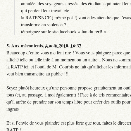
annulée, des voyageurs stressés, des étudiants qui ratent leu
qui perdent leur travail etc..
la RATP/SNCF ( m^me pot !) vont elles attendre que l’exas
transforme en violence ?
témoignez sur le site facebook « fan du rerB »
5.
Aux mécontents,
4 août 2010, 16:37
Beaucoup d’entre vous me font rire ! Vous vous plaignez parce que c
affiché telle ou telle info à un moment ou un autre... Nous ne sommes
la RATP ici, et l’outil de M. Courbis ne fait qu’afficher les inform
veut bien transmettre au public !!!
Soyez plutôt heureux qu’une personne propose gratuitement un outil
tous (et, au passage, à moi également) ! Face à de tels commentaires
qu’il arrête de prendre sur son temps libre pour créer des outils pour 
ingrats !
Et si l’envie de vous plaindre est plus forte que tout, faites le direct
RATP !