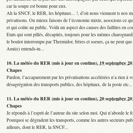
car la soupe est bonne pour eux.
Ah la SNCF, le RER, les hôpitaux... !, d’où nous viennent ts nos mal
privatisons. Ou mieux faisons de l’économie mixte, associons ce qui
et qui coûte au public. Voilà un aspect des causes des faillites en co
Etats qui sont pillés, décapités, toujours pour les mêmes charognards. 
le boulot interrompu par Thermidor, frères et soeurs, ça ne peut que 
Ami(e) entends-tu...
10.
La météo du RER (mis à jour en continu),
19 septembre 20
Chapes
Pardon, l’accaparement par les privatisations accélérées n’a rien à vo
désagrégation des transports publics, des hôpitaux, de la poste etc...
11.
La météo du RER (mis à jour en continu),
20 septembre 20
Chapes
Je réponds à l’esprit de l’auteur du site selon moi. Qui n’aborde le f
Pourquoi se dégradent les transports, comme les autres secteurs pub
ailleurs, dont le RER, la SNCF...