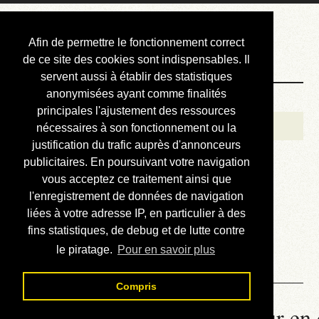
Courbis, « LE »
Afin de permettre le fonctionnement correct
Blog Officiel
de ce site des cookies sont indispensables. Il
servent aussi à établir des statistiques
anonymisées ayant comme finalités
Bienvenue
principales l'ajustement des ressources
Réalisations
nécessaires à son fonctionnement ou la
justification du trafic auprès d'annonceurs
Divers (et d’été)
publicitaires. En poursuivant votre navigation
vous acceptez ce traitement ainsi que
Annonces
l'enregistrement de données de navigation
Liens externes
liées à votre adresse IP, en particulier à des
fins statistiques, de debug et de lutte contre
Téléchargement
le piratage.
Pour en savoir plus
Contact
Compris
La météo du RER (mis à jour en 