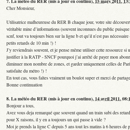
7.
La météo du RER (mis à jour en continu),
15 mars 2011, 13
Cher Monsieur,
Utilisatrice malheureuse du RER B chaque jour, votre site découvert
véritable mine d’informations (souvent inconnues du public puisque s
scnf, tout va toujours bien sur la ligne b et qu’il n’est pas nécessaire
petits retards de 10 min !) !
J’y reviendrais souvent, et je pense même utiliser cette ressource si u
justifier à la RATP - SNCF pourquoi j’ai arrêté de payer mon abon
diminuer mon nombre de zones, et garder uniquement celles de Pari
satisfaite du métro !) !
En tout cas, vous faîtes vraiment un boulot super et merci de partag
Bonne continuation
8.
La météo du RER (mis à jour en continu),
14 avril 2011, 08:
Bonjour a tous,
Avez vous deja remarqué que souvent quand un train subi des retar
pour X raisons, il y en a toujours un qui passe à vide ?
Moi je prends la ligne C depuis 5 ans tout les matins à 6 heures de