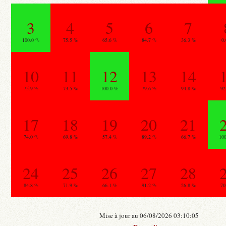
3
4
5
6
7
100.0 %
75.5 %
65.6 %
84.7 %
36.3 %
0
10
11
12
13
14
75.9 %
73.5 %
100.0 %
79.6 %
94.8 %
92
17
18
19
20
21
74.0 %
69.8 %
57.4 %
89.2 %
66.7 %
10
24
25
26
27
28
84.8 %
71.9 %
66.1 %
91.2 %
26.8 %
70
Mise à jour au 06/08/2026 03:10:05