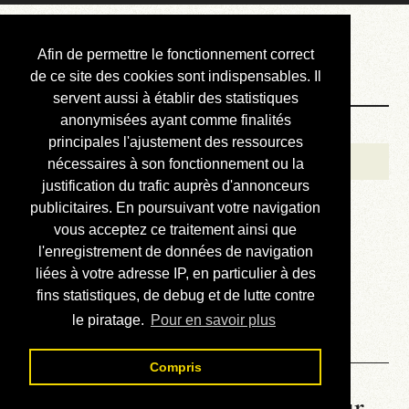
Courbis, « LE »
Afin de permettre le fonctionnement correct
Blog Officiel
de ce site des cookies sont indispensables. Il
servent aussi à établir des statistiques
anonymisées ayant comme finalités
Bienvenue
principales l'ajustement des ressources
Réalisations
nécessaires à son fonctionnement ou la
justification du trafic auprès d'annonceurs
Divers (et d’été)
publicitaires. En poursuivant votre navigation
vous acceptez ce traitement ainsi que
Annonces
l'enregistrement de données de navigation
Liens externes
liées à votre adresse IP, en particulier à des
fins statistiques, de debug et de lutte contre
Téléchargement
le piratage.
Pour en savoir plus
Contact
Compris
La météo du RER (mis à jour