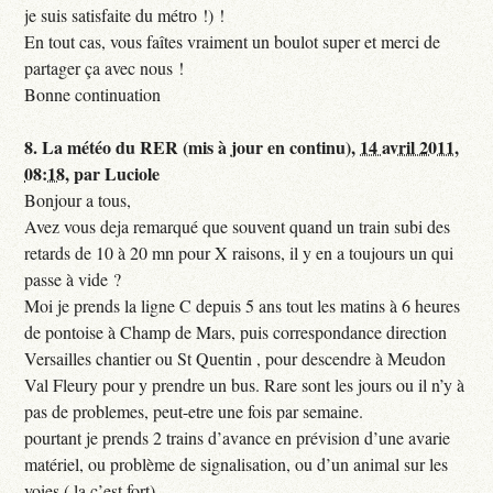
je suis satisfaite du métro !) !
En tout cas, vous faîtes vraiment un boulot super et merci de
partager ça avec nous !
Bonne continuation
8.
La météo du RER (mis à jour en continu),
14 avril 2011,
08:18
,
par
Luciole
Bonjour a tous,
Avez vous deja remarqué que souvent quand un train subi des
retards de 10 à 20 mn pour X raisons, il y en a toujours un qui
passe à vide ?
Moi je prends la ligne C depuis 5 ans tout les matins à 6 heures
de pontoise à Champ de Mars, puis correspondance direction
Versailles chantier ou St Quentin , pour descendre à Meudon
Val Fleury pour y prendre un bus. Rare sont les jours ou il n’y à
pas de problemes, peut-etre une fois par semaine.
pourtant je prends 2 trains d’avance en prévision d’une avarie
matériel, ou problème de signalisation, ou d’un animal sur les
voies,( la c’est fort)