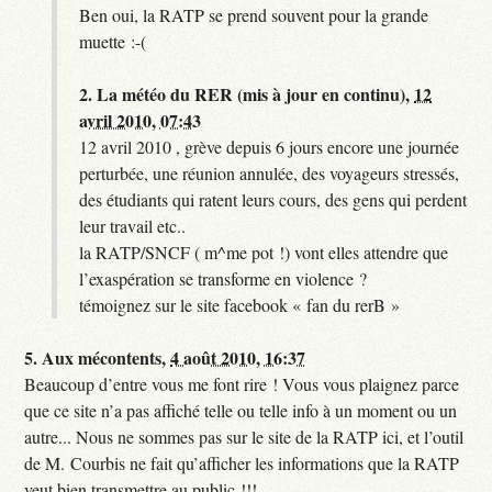
Ben oui, la RATP se prend souvent pour la grande
muette :-(
2.
La météo du RER (mis à jour en continu),
12
avril 2010, 07:43
12 avril 2010 , grève depuis 6 jours encore une journée
perturbée, une réunion annulée, des voyageurs stressés,
des étudiants qui ratent leurs cours, des gens qui perdent
leur travail etc..
la RATP/SNCF ( m^me pot !) vont elles attendre que
l’exaspération se transforme en violence ?
témoignez sur le site facebook « fan du rerB »
5.
Aux mécontents,
4 août 2010, 16:37
Beaucoup d’entre vous me font rire ! Vous vous plaignez parce
que ce site n’a pas affiché telle ou telle info à un moment ou un
autre... Nous ne sommes pas sur le site de la RATP ici, et l’outil
de M. Courbis ne fait qu’afficher les informations que la RATP
veut bien transmettre au public !!!