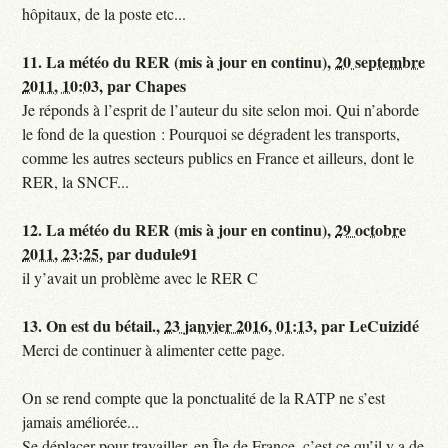
hôpitaux, de la poste etc...
11.
La météo du RER (mis à jour en continu),
20 septembre
2011, 10:03
,
par
Chapes
Je réponds à l’esprit de l’auteur du site selon moi. Qui n’aborde
le fond de la question : Pourquoi se dégradent les transports,
comme les autres secteurs publics en France et ailleurs, dont le
RER, la SNCF...
12.
La météo du RER (mis à jour en continu),
29 octobre
2011, 23:25
,
par
dudule91
il y’avait un problème avec le RER C
13.
On est du bétail.,
23 janvier 2016, 01:13
,
par
LeCuizidé
Merci de continuer à alimenter cette page.
On se rend compte que la ponctualité de la RATP ne s’est
jamais améliorée...
Se déplacer pour travailler, en Île de France, c’est ce qu’il y a de