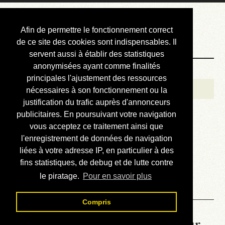
Courbis, « LE »
Afin de permettre le fonctionnement correct
Blog Officiel
de ce site des cookies sont indispensables. Il
servent aussi à établir des statistiques
anonymisées ayant comme finalités
Bienvenue
principales l'ajustement des ressources
Réalisations
nécessaires à son fonctionnement ou la
justification du trafic auprès d'annonceurs
Divers (et d’été)
publicitaires. En poursuivant votre navigation
vous acceptez ce traitement ainsi que
Annonces
l'enregistrement de données de navigation
Liens externes
liées à votre adresse IP, en particulier à des
fins statistiques, de debug et de lutte contre
Téléchargement
le piratage.
Pour en savoir plus
Contact
Compris
La météo du RER (mis à jour