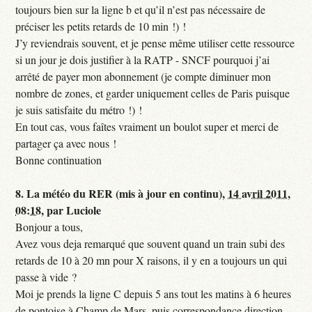
toujours bien sur la ligne b et qu’il n’est pas nécessaire de
préciser les petits retards de 10 min !) !
J’y reviendrais souvent, et je pense même utiliser cette ressource
si un jour je dois justifier à la RATP - SNCF pourquoi j’ai
arrêté de payer mon abonnement (je compte diminuer mon
nombre de zones, et garder uniquement celles de Paris puisque
je suis satisfaite du métro !) !
En tout cas, vous faîtes vraiment un boulot super et merci de
partager ça avec nous !
Bonne continuation
8.
La météo du RER (mis à jour en continu),
14 avril 2011,
08:18
,
par
Luciole
Bonjour a tous,
Avez vous deja remarqué que souvent quand un train subi des
retards de 10 à 20 mn pour X raisons, il y en a toujours un qui
passe à vide ?
Moi je prends la ligne C depuis 5 ans tout les matins à 6 heures
de pontoise à Champ de Mars, puis correspondance direction