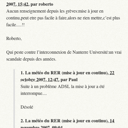
2007, 15:42
,
par
roberto
Aucun renseignement depuis les grèves:mise à jour en
continu,peut etre pas facile à faire,alors ne rien mettre,c’est plus
facile.....!!
Roberto,
Qui peste contre l’interconnexion de Nanterre Université:un vrai
scandale depuis des années.
1.
La météo du RER (mise à jour en continu),
22
octobre 2007, 12:47
,
par
Paul
Suite à un problème ADSL la mise à jour a été
interrompue....
Désolé
2.
La météo du RER (mise à jour en continu),
14
novembre 2007, 09:04