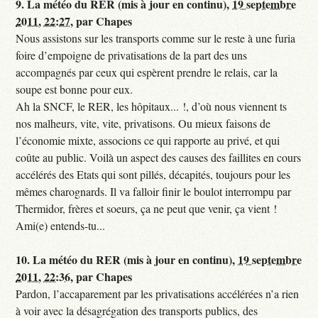
9.
La météo du RER (mis à jour en continu),
19 septembre
2011, 22:27
,
par
Chapes
Nous assistons sur les transports comme sur le reste à une furia
foire d’empoigne de privatisations de la part des uns
accompagnés par ceux qui espèrent prendre le relais, car la
soupe est bonne pour eux.
Ah la SNCF, le RER, les hôpitaux... !, d’où nous viennent ts
nos malheurs, vite, vite, privatisons. Ou mieux faisons de
l’économie mixte, associons ce qui rapporte au privé, et qui
coûte au public. Voilà un aspect des causes des faillites en cours
accélérés des Etats qui sont pillés, décapités, toujours pour les
mêmes charognards. Il va falloir finir le boulot interrompu par
Thermidor, frères et soeurs, ça ne peut que venir, ça vient !
Ami(e) entends-tu...
10.
La météo du RER (mis à jour en continu),
19 septembre
2011, 22:36
,
par
Chapes
Pardon, l’accaparement par les privatisations accélérées n’a rien
à voir avec la désagrégation des transports publics, des