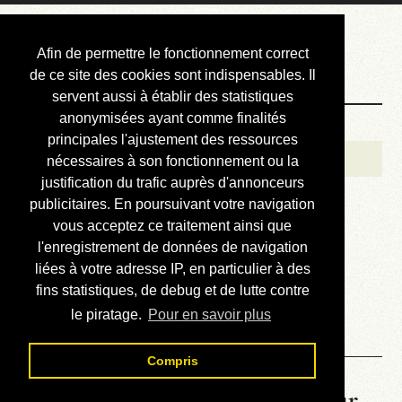
Courbis, « LE »
Afin de permettre le fonctionnement correct
Blog Officiel
de ce site des cookies sont indispensables. Il
servent aussi à établir des statistiques
anonymisées ayant comme finalités
Bienvenue
principales l'ajustement des ressources
Réalisations
nécessaires à son fonctionnement ou la
justification du trafic auprès d'annonceurs
Divers (et d’été)
publicitaires. En poursuivant votre navigation
vous acceptez ce traitement ainsi que
Annonces
l'enregistrement de données de navigation
Liens externes
liées à votre adresse IP, en particulier à des
fins statistiques, de debug et de lutte contre
Téléchargement
le piratage.
Pour en savoir plus
Contact
Compris
La météo du RER (mis à jour