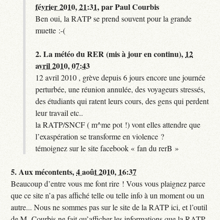
février 2010, 21:31
,
par
Paul Courbis
Ben oui, la RATP se prend souvent pour la grande
muette :-(
2.
La météo du RER (mis à jour en continu),
12
avril 2010, 07:43
12 avril 2010 , grève depuis 6 jours encore une journée
perturbée, une réunion annulée, des voyageurs stressés,
des étudiants qui ratent leurs cours, des gens qui perdent
leur travail etc..
la RATP/SNCF ( m^me pot !) vont elles attendre que
l’exaspération se transforme en violence ?
témoignez sur le site facebook « fan du rerB »
5.
Aux mécontents,
4 août 2010, 16:37
Beaucoup d’entre vous me font rire ! Vous vous plaignez parce
que ce site n’a pas affiché telle ou telle info à un moment ou un
autre... Nous ne sommes pas sur le site de la RATP ici, et l’outil
de M. Courbis ne fait qu’afficher les informations que la RATP