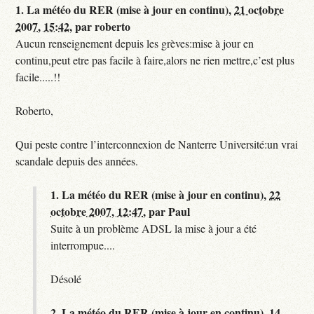
1.
La météo du RER (mise à jour en continu),
21 octobre
2007, 15:42
,
par
roberto
Aucun renseignement depuis les grèves:mise à jour en
continu,peut etre pas facile à faire,alors ne rien mettre,c’est plus
facile.....!!
Roberto,
Qui peste contre l’interconnexion de Nanterre Université:un vrai
scandale depuis des années.
1.
La météo du RER (mise à jour en continu),
22
octobre 2007, 12:47
,
par
Paul
Suite à un problème ADSL la mise à jour a été
interrompue....
Désolé
2.
La météo du RER (mise à jour en continu),
14