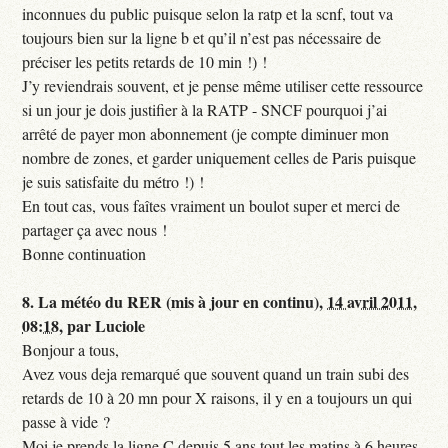
inconnues du public puisque selon la ratp et la scnf, tout va
toujours bien sur la ligne b et qu’il n’est pas nécessaire de
préciser les petits retards de 10 min !) !
J’y reviendrais souvent, et je pense même utiliser cette ressource
si un jour je dois justifier à la RATP - SNCF pourquoi j’ai
arrêté de payer mon abonnement (je compte diminuer mon
nombre de zones, et garder uniquement celles de Paris puisque
je suis satisfaite du métro !) !
En tout cas, vous faîtes vraiment un boulot super et merci de
partager ça avec nous !
Bonne continuation
8.
La météo du RER (mis à jour en continu),
14 avril 2011,
08:18
,
par
Luciole
Bonjour a tous,
Avez vous deja remarqué que souvent quand un train subi des
retards de 10 à 20 mn pour X raisons, il y en a toujours un qui
passe à vide ?
Moi je prends la ligne C depuis 5 ans tout les matins à 6 heures