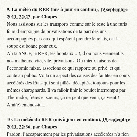
9.
La météo du RER (mis à jour en continu),
19 septembre
2011, 22:27
,
par
Chapes
Nous assistons sur les transports comme sur le reste à une furia
foire d’empoigne de privatisations de la part des uns
accompagnés par ceux qui espèrent prendre le relais, car la
soupe est bonne pour eux.
Ah la SNCF, le RER, les hôpitaux... !, d’où nous viennent ts
nos malheurs, vite, vite, privatisons. Ou mieux faisons de
l’économie mixte, associons ce qui rapporte au privé, et qui
coûte au public. Voilà un aspect des causes des faillites en cours
accélérés des Etats qui sont pillés, décapités, toujours pour les
mêmes charognards. Il va falloir finir le boulot interrompu par
Thermidor, frères et soeurs, ça ne peut que venir, ça vient !
Ami(e) entends-tu...
10.
La météo du RER (mis à jour en continu),
19 septembre
2011, 22:36
,
par
Chapes
Pardon, l’accaparement par les privatisations accélérées n’a rien