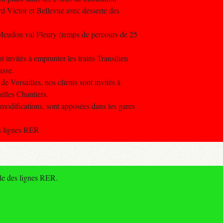
rd Victor et Bellevue avec desserte des
 Meudon val Fleury (temps de percours de 25
t invités à emprunter les trains Transilien
asse.
e Versailles, nos clients sont invités à
illes Chantiers.
 modifications, sont apposées dans les gares
es lignes RER
le des lignes RER.