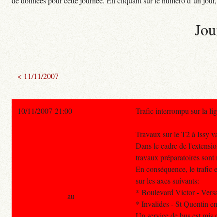
de données pour cette journée. En cliquant sur le numéro d’un jour, o
Jou
< 11/11/2007
10/11/2007 21:00
Trafic interrompu sur la l
Travaux sur le T2 à Issy v
Dans le cadre de l'extensi
travaux préparatoires sont
En conséquence, le trafic e
sur les axes suivants:
* Boulevard Victor - Vers
au
* Invalides - St Quentin e
Un service de bus est mis e