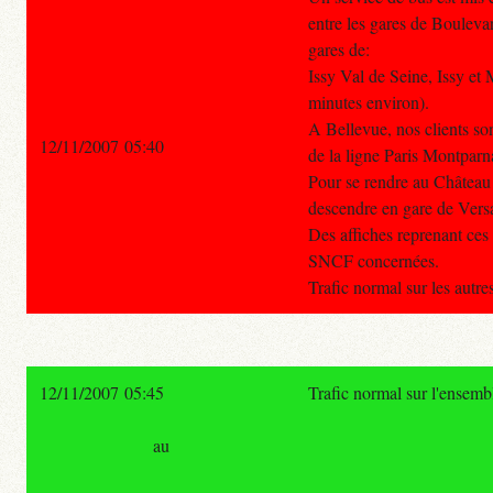
entre les gares de Bouleva
gares de:
Issy Val de Seine, Issy et
minutes environ).
A Bellevue, nos clients son
12/11/2007 05:40
de la ligne Paris Montparn
Pour se rendre au Château d
descendre en gare de Versa
Des affiches reprenant ces
SNCF concernées.
Trafic normal sur les autr
12/11/2007 05:45
Trafic normal sur l'ensemb
au