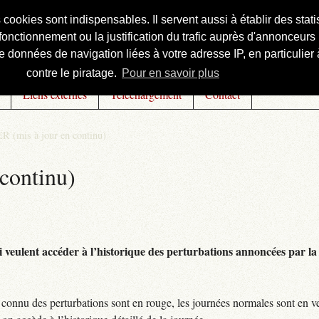
s cookies sont indispensables. Il servent aussi à établir des st
onctionnement ou la justification du trafic auprès d'annonceurs 
 données de navigation liées à votre adresse IP, en particulier à
contre le piratage.
Pour en savoir plus
Liens externes
Téléchargement
Contact
R (mis à jour en continu)
continu)
 veulent accéder à l’historique des perturbations annoncées par la 
connu des perturbations sont en rouge, les journées normales sont en ve