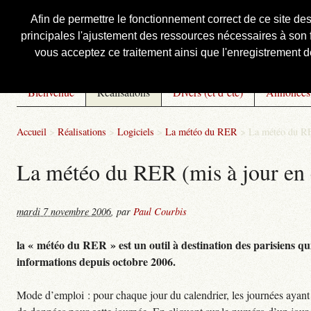
Afin de permettre le fonctionnement correct de ce site de
principales l'ajustement des ressources nécessaires à son f
Courbis, « LE » Blog Officiel
vous acceptez ce traitement ainsi que l'enregistrement de
Bienvenue
Réalisations
Divers (et d’été)
Annonces
Accueil
>
Réalisations
>
Logiciels
>
La météo du RER
>
La météo du RE
La météo du RER (mis à jour en 
mardi 7 novembre 2006
,
par
Paul Courbis
la « météo du RER » est un outil à destination des parisiens qui
informations depuis octobre 2006.
Mode d’emploi : pour chaque jour du calendrier, les journées ayant 