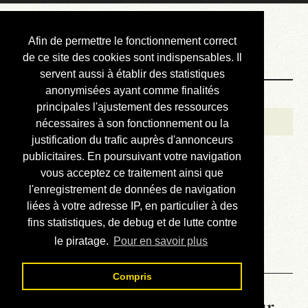
Courbis, « LE »
Afin de permettre le fonctionnement correct
Blog Officiel
de ce site des cookies sont indispensables. Il
servent aussi à établir des statistiques
anonymisées ayant comme finalités
Bienvenue
principales l'ajustement des ressources
Réalisations
nécessaires à son fonctionnement ou la
justification du trafic auprès d'annonceurs
Divers (et d’été)
publicitaires. En poursuivant votre navigation
vous acceptez ce traitement ainsi que
Annonces
l'enregistrement de données de navigation
Liens externes
liées à votre adresse IP, en particulier à des
fins statistiques, de debug et de lutte contre
Téléchargement
le piratage.
Pour en savoir plus
Contact
Compris
La météo du RER (mis à jour