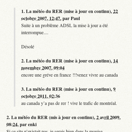
1.
La météo du RER (mise à jour en continu),
22
octobre 2007, 12:47
,
par
Paul
Suite à un problème ADSL la mise à jour a été
interrompue....
Désolé
2.
La météo du RER (mise à jour en continu),
14
novembre 2007, 09:04
encore une gréve en france !!!venez vivre au canada
3.
La météo du RER (mise à jour en continu),
9
octobre 2011, 02:36
au canada y’a pas de rer ! vive le trafic de montréal.
2.
La météo du RER (mis à jour en continu),
2 avril 2009,
08:24
,
par
enki
Si ce site n’existait pas, je serais bien dans la mouise.