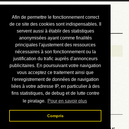
Courbis, « LE »
Afin de permettre le fonctionnement correct
Blog Officiel
de ce site des cookies sont indispensables. Il
servent aussi à établir des statistiques
anonymisées ayant comme finalités
Bienvenue
principales l'ajustement des ressources
Réalisations
nécessaires à son fonctionnement ou la
justification du trafic auprès d'annonceurs
Divers (et d’été)
publicitaires. En poursuivant votre navigation
vous acceptez ce traitement ainsi que
Annonces
l'enregistrement de données de navigation
Liens externes
liées à votre adresse IP, en particulier à des
fins statistiques, de debug et de lutte contre
Téléchargement
le piratage.
Pour en savoir plus
Contact
Compris
La météo du RER (mis à jour