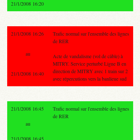
21/1/2008 16:20
21/1/2008 16:26
Trafic normal sur l'ensemble des lignes
de RER
au
Acte de vandalisme (vol de câble) à
MITRY. Service perturbé Ligne B en
direction de MITRY avec 1 train sur 2
21/1/2008 16:40
avec répercutions vers la banlieue sud
21/1/2008 16:45
Trafic normal sur l'ensemble des lignes
de RER
au
21/1/2008 16:45