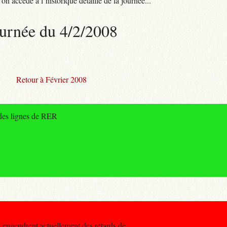
n accède à l’historique détaillé de la journée...
urnée du 4/2/2008
Retour à Février 2008
 des lignes de RER
s engendrent actuellement des retards de