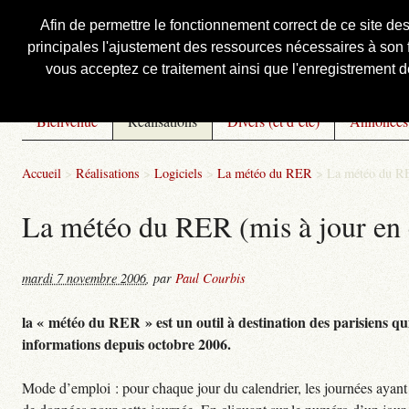
Afin de permettre le fonctionnement correct de ce site de
principales l'ajustement des ressources nécessaires à son f
Courbis, « LE » Blog Officiel
vous acceptez ce traitement ainsi que l'enregistrement de
Bienvenue
Réalisations
Divers (et d’été)
Annonces
Accueil
>
Réalisations
>
Logiciels
>
La météo du RER
>
La météo du RE
La météo du RER (mis à jour en 
mardi 7 novembre 2006
,
par
Paul Courbis
la « météo du RER » est un outil à destination des parisiens qui
informations depuis octobre 2006.
Mode d’emploi : pour chaque jour du calendrier, les journées ayant 