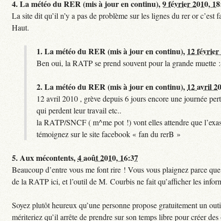
4.
La météo du RER (mis à jour en continu),
9 février 2010, 18
La site dit qu’il n’y a pas de problème sur les lignes du rer or c’es
Haut.
1.
La météo du RER (mis à jour en continu),
12 février
Ben oui, la RATP se prend souvent pour la grande muette :
2.
La météo du RER (mis à jour en continu),
12 avril 2
12 avril 2010 , grève depuis 6 jours encore une journée pert
qui perdent leur travail etc..
la RATP/SNCF ( m^me pot !) vont elles attendre que l’exas
témoignez sur le site facebook « fan du rerB »
5.
Aux mécontents,
4 août 2010, 16:37
Beaucoup d’entre vous me font rire ! Vous vous plaignez parce que ce
de la RATP ici, et l’outil de M. Courbis ne fait qu’afficher les inf
Soyez plutôt heureux qu’une personne propose gratuitement un outil 
mériteriez qu’il arrête de prendre sur son temps libre pour créer des o