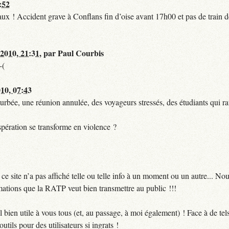
:52
t faux ! Accident grave à Conflans fin d’oise avant 17h00 et pas de train
 2010, 21:31
,
par
Paul Courbis
-(
010, 07:43
urbée, une réunion annulée, des voyageurs stressés, des étudiants qui ra
pération se transforme en violence ?
 site n’a pas affiché telle ou telle info à un moment ou un autre... No
ormations que la RATP veut bien transmettre au public !!!
bien utile à vous tous (et, au passage, à moi également) ! Face à de te
utils pour des utilisateurs si ingrats !