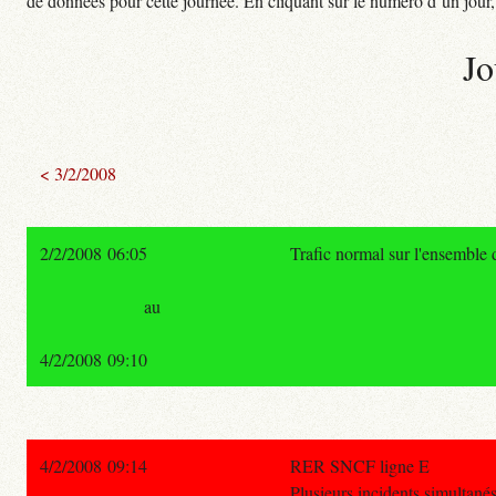
de données pour cette journée. En cliquant sur le numéro d’un jour, o
Jo
< 3/2/2008
2/2/2008 06:05
Trafic normal sur l'ensemble
au
4/2/2008 09:10
4/2/2008 09:14
RER SNCF ligne E
Plusieurs incidents simultané