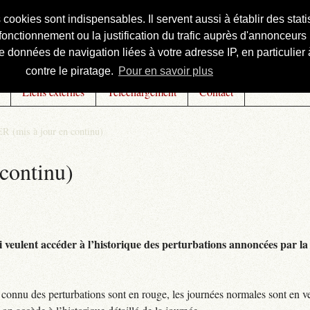
s cookies sont indispensables. Il servent aussi à établir des st
onctionnement ou la justification du trafic auprès d'annonceurs 
 données de navigation liées à votre adresse IP, en particulier à
contre le piratage.
Pour en savoir plus
Liens externes
Téléchargement
Contact
R (mis à jour en continu)
continu)
 veulent accéder à l’historique des perturbations annoncées par la 
connu des perturbations sont en rouge, les journées normales sont en ve