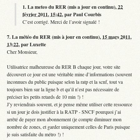
1.
La meteo du RER (mis a jour en continu),
22
février 2011, 15:42
,
par
Paul Courbis
C’est corrigé. Merci de l’avoir signalé !
7.
La météo du RER (mis à jour en continu),
15 mars 2011,
13:22
,
par
Luxette
Cher Monsieur,
Utilisatrice malheureuse du RER B chaque jour, votre site
découvert ce jour est une véritable mine d’informations (souvent
inconnues du public puisque selon la ratp et la scnf, tout va
toujours bien sur la ligne b et qu’il n’est pas nécessaire de
préciser les petits retards de 10 min !) !
J’y reviendrais souvent, et je pense même utiliser cette ressource
si un jour je dois justifier à la RATP - SNCF pourquoi j’ai
arrêté de payer mon abonnement (je compte diminuer mon
nombre de zones, et garder uniquement celles de Paris puisque
je suis satisfaite du métro !) !