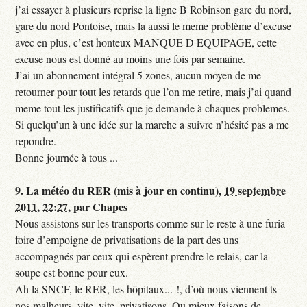
j’ai essayer à plusieurs reprise la ligne B Robinson gare du nord,
gare du nord Pontoise, mais la aussi le meme problème d’excuse
avec en plus, c’est honteux MANQUE D EQUIPAGE, cette
excuse nous est donné au moins une fois par semaine.
J’ai un abonnement intégral 5 zones, aucun moyen de me
retourner pour tout les retards que l’on me retire, mais j’ai quand
meme tout les justificatifs que je demande à chaques problemes.
Si quelqu’un à une idée sur la marche a suivre n’hésité pas a me
repondre.
Bonne journée à tous ...
9.
La météo du RER (mis à jour en continu),
19 septembre
2011, 22:27
,
par
Chapes
Nous assistons sur les transports comme sur le reste à une furia
foire d’empoigne de privatisations de la part des uns
accompagnés par ceux qui espèrent prendre le relais, car la
soupe est bonne pour eux.
Ah la SNCF, le RER, les hôpitaux... !, d’où nous viennent ts
nos malheurs, vite, vite, privatisons. Ou mieux faisons de