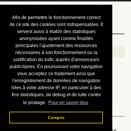
Courbis, « LE »
Afin de permettre le fonctionnement correct
Blog Officiel
de ce site des cookies sont indispensables. Il
servent aussi à établir des statistiques
anonymisées ayant comme finalités
Bienvenue
principales l'ajustement des ressources
Réalisations
nécessaires à son fonctionnement ou la
justification du trafic auprès d'annonceurs
Divers (et d’été)
publicitaires. En poursuivant votre navigation
vous acceptez ce traitement ainsi que
Annonces
l'enregistrement de données de navigation
Liens externes
liées à votre adresse IP, en particulier à des
fins statistiques, de debug et de lutte contre
Téléchargement
le piratage.
Pour en savoir plus
Contact
Compris
La météo du RER (mis à jour