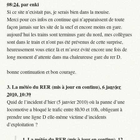
08:24
,
par
enki
Si ce site n’existait pas, je serais bien dans la mouise.
Merci pour ces infos en continue qui n’apparaissent de toute
façon jamais sur les site de la sncf et encore moins en gare.
aujourd’hui les trains sont terminus gare du nord, mes collègues
sont dans le train et n’ont pas été prévenus de cette surprise,
heureusement vous etiez là et m’avez évité encore une fois de
long moment d’attente dans ma chaleureuse gare du rer D.
bonne continuation et bon courage.
3.
La météo du RER (mis à jour en continu),
6 janvier
2010, 10:39
Quid de l’incident d’hier (5 janvier 2010) où la panne d’une
locomotive a bloqué le trafic entre 8h30 et 10h, obligeant à
prendre une ligne D elle-même victime d’incidents
d’exploitation ?
1.
La météo du RER (mis à jour en continu),
12