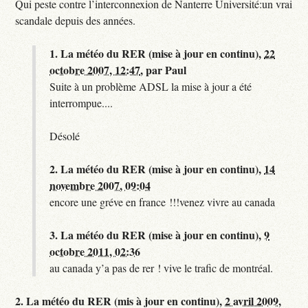
Qui peste contre l’interconnexion de Nanterre Université:un vrai
scandale depuis des années.
1.
La météo du RER (mise à jour en continu),
22
octobre 2007, 12:47
,
par
Paul
Suite à un problème ADSL la mise à jour a été
interrompue....
Désolé
2.
La météo du RER (mise à jour en continu),
14
novembre 2007, 09:04
encore une gréve en france !!!venez vivre au canada
3.
La météo du RER (mise à jour en continu),
9
octobre 2011, 02:36
au canada y’a pas de rer ! vive le trafic de montréal.
2.
La météo du RER (mis à jour en continu),
2 avril 2009,