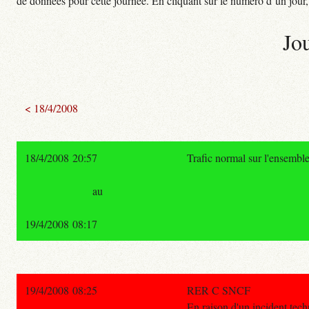
de données pour cette journée. En cliquant sur le numéro d’un jour, o
Jo
< 18/4/2008
18/4/2008 20:57
Trafic normal sur l'ensembl
au
19/4/2008 08:17
19/4/2008 08:25
RER C SNCF
En raison d'un incident techn