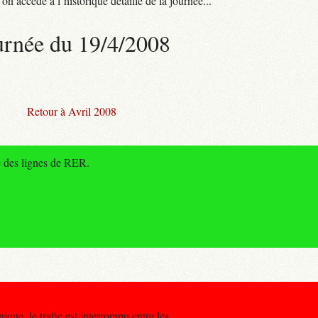
n accède à l’historique détaillé de la journée...
urnée du 19/4/2008
Retour à Avril 2008
e des lignes de RER.
ique, le trafic est interrompu entre les