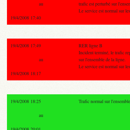
au
trafic est perturbé sur l'ense
Le service est normal sur le
19/4/2008 17:40
19/4/2008 17:49
RER ligne B
Incident terminé, le trafic 
au
sur l'ensemble de la ligne.
Le service est normal sur le
19/4/2008 18:17
19/4/2008 18:25
Trafic normal sur l'ensembl
au
19/4/2008 20:01