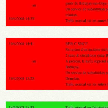
gares de Brétigny-sur-Orge
au
Un service de substitution pa
relation.
19/4/2008 14:33
Trafic normal sur les autres
19/4/2008 14:41
RER C SNCF
En raison d'un incident techn
2 sens de circulation entre 
au
A présent, le trafic repren
Brétigny.
Un service de substitution p
19/4/2008 15:25
Dourdan.
Trafic normal sur les autres
19/4/2008 15:33
Trafic normal sur l'ensembl