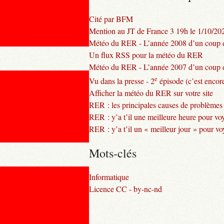
Cité par BFM
Mention au JT de France 3 19h le 1/10/20
Météo du RER - L’année 2008 d’un coup d
Un flux RSS pour la météo du RER
Météo du RER - L’année 2007 d’un coup d
e
Vu dans la presse - 2
épisode (c’est encore
Afficher la météo du RER sur votre site
RER : les principales causes de problèmes
RER : y’a t’il une meilleure heure pour vo
RER : y’a t’il un « meilleur jour » pour v
Mots-clés
Informatique
Licence CC - by-nc-nd