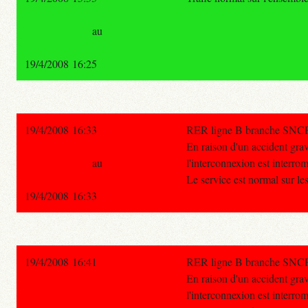
au
19/4/2008 16:25
19/4/2008 16:33
RER ligne B branche SNC
En raison d'un accident gra
au
l'interconnexion est interr
Le service est normal sur le
19/4/2008 16:33
19/4/2008 16:41
RER ligne B branche SNC
En raison d'un accident gra
l'interconnexion est interr