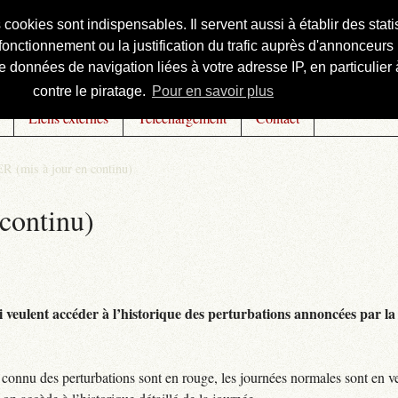
s cookies sont indispensables. Il servent aussi à établir des st
onctionnement ou la justification du trafic auprès d'annonceurs 
 données de navigation liées à votre adresse IP, en particulier à
contre le piratage.
Pour en savoir plus
Liens externes
Téléchargement
Contact
R (mis à jour en continu)
continu)
 veulent accéder à l’historique des perturbations annoncées par la 
connu des perturbations sont en rouge, les journées normales sont en ve