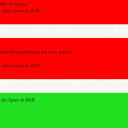
mble de la ligne.
s autres lignes de RER.
reprend progressivement son cours normal
s autres lignes de RER.
e des lignes de RER.