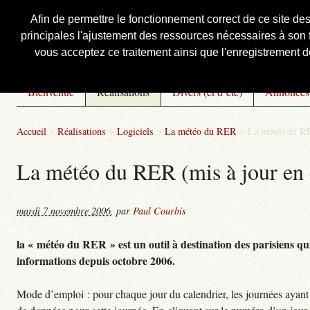
Afin de permettre le fonctionnement correct de ce site de
principales l'ajustement des ressources nécessaires à son f
Courbis, « LE » Blog Officiel
vous acceptez ce traitement ainsi que l'enregistrement de
Bienvenue
Réalisations
Divers (et d’été)
Annonces
Accueil
>
Réalisations
>
Logiciels
>
La météo du RER
>
La météo du RE
La météo du RER (mis à jour en 
mardi 7 novembre 2006
,
par
Paul Courbis
la « météo du RER » est un outil à destination des parisiens qui
informations depuis octobre 2006.
Mode d’emploi : pour chaque jour du calendrier, les journées ayant 