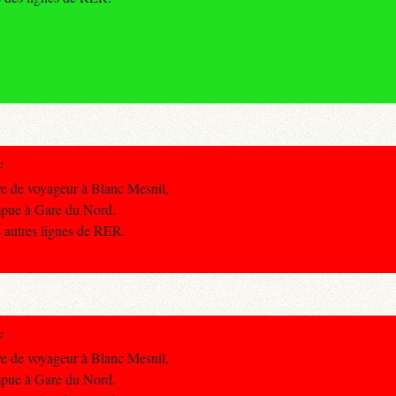
F
ve de voyageur à Blanc Mesnil,
ompue à Gare du Nord.
s autres lignes de RER.
F
ve de voyageur à Blanc Mesnil,
ompue à Gare du Nord.