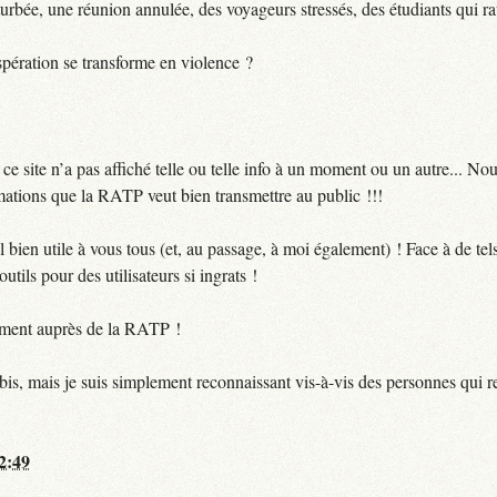
urbée, une réunion annulée, des voyageurs stressés, des étudiants qui ra
pération se transforme en violence ?
 site n’a pas affiché telle ou telle info à un moment ou un autre... No
ormations que la RATP veut bien transmettre au public !!!
bien utile à vous tous (et, au passage, à moi également) ! Face à de te
utils pour des utilisateurs si ingrats !
ctement auprès de la RATP !
bis, mais je suis simplement reconnaissant vis-à-vis des personnes qui 
12:49