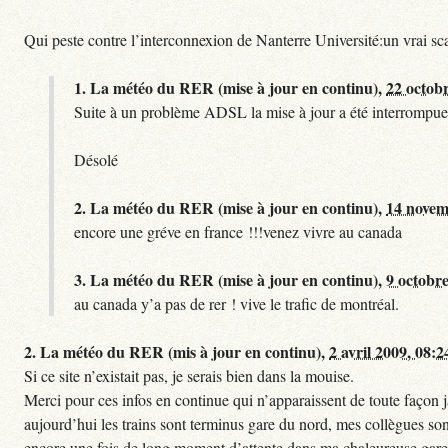
Qui peste contre l’interconnexion de Nanterre Université:un vrai sc
1.
La météo du RER (mise à jour en continu),
22 octob
Suite à un problème ADSL la mise à jour a été interrompue.
Désolé
2.
La météo du RER (mise à jour en continu),
14 novem
encore une gréve en france !!!venez vivre au canada
3.
La météo du RER (mise à jour en continu),
9 octobre
au canada y’a pas de rer ! vive le trafic de montréal.
2.
La météo du RER (mis à jour en continu),
2 avril 2009, 08:2
Si ce site n’existait pas, je serais bien dans la mouise.
Merci pour ces infos en continue qui n’apparaissent de toute façon ja
aujourd’hui les trains sont terminus gare du nord, mes collègues sont
encore une fois de long moment d’attente dans ma chaleureuse gare