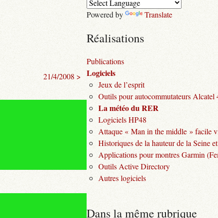
Powered by
Translate
Réalisations
Publications
Logiciels
21/4/2008 >
Jeux de l’esprit
Outils pour autocommutateurs Alcatel
La météo du RER
Logiciels HP48
Attaque « Man in the middle » facile v
Historiques de la hauteur de la Seine et
Applications pour montres Garmin (Fen
Outils Active Directory
Autres logiciels
Dans la même rubrique