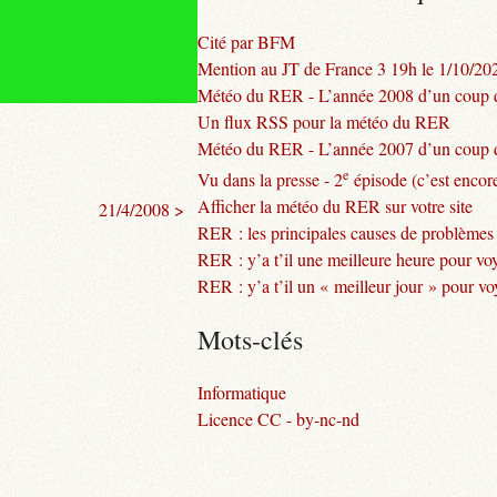
Cité par BFM
Mention au JT de France 3 19h le 1/10/20
Météo du RER - L’année 2008 d’un coup d
Un flux RSS pour la météo du RER
Météo du RER - L’année 2007 d’un coup d
e
Vu dans la presse - 2
épisode (c’est encore
Afficher la météo du RER sur votre site
21/4/2008 >
RER : les principales causes de problèmes
RER : y’a t’il une meilleure heure pour vo
RER : y’a t’il un « meilleur jour » pour v
Mots-clés
Informatique
Licence CC - by-nc-nd