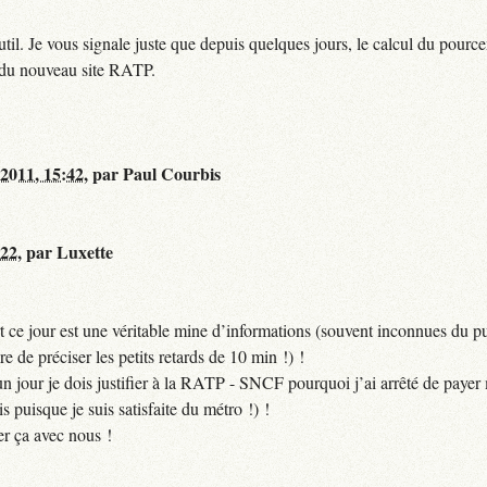
til. Je vous signale juste que depuis quelques jours, le calcul du pour
e du nouveau site RATP.
 2011, 15:42
,
par
Paul Courbis
:22
,
par
Luxette
 ce jour est une véritable mine d’informations (souvent inconnues du pub
ire de préciser les petits retards de 10 min !) !
si un jour je dois justifier à la RATP - SNCF pourquoi j’ai arrêté de pa
puisque je suis satisfaite du métro !) !
er ça avec nous !