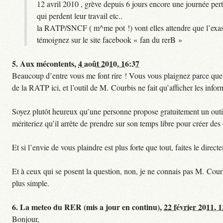
12 avril 2010 , grève depuis 6 jours encore une journée pert
qui perdent leur travail etc..
la RATP/SNCF ( m^me pot !) vont elles attendre que l’exas
témoignez sur le site facebook « fan du rerB »
5.
Aux mécontents,
4 août 2010, 16:37
Beaucoup d’entre vous me font rire ! Vous vous plaignez parce que ce
de la RATP ici, et l’outil de M. Courbis ne fait qu’afficher les inf
Soyez plutôt heureux qu’une personne propose gratuitement un outil 
mériteriez qu’il arrête de prendre sur son temps libre pour créer des o
Et si l’envie de vous plaindre est plus forte que tout, faites le dire
Et à ceux qui se posent la question, non, je ne connais pas M. Cour
plus simple.
6.
La meteo du RER (mis a jour en continu),
22 février 2011, 
Bonjour,