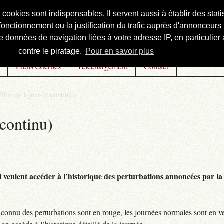
s cookies sont indispensables. Il servent aussi à établir des st
onctionnement ou la justification du trafic auprès d'annonceurs 
 données de navigation liées à votre adresse IP, en particulier à
contre le piratage.
Pour en savoir plus
Liens externes
Téléchargement
Contact
R (mis à jour en continu)
continu)
 veulent accéder à l’historique des perturbations annoncées par la 
connu des perturbations sont en rouge, les journées normales sont en ve