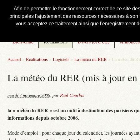
Afin de permettre le fonctionnement correct de ce site de
principales l'ajustement des ressources nécessaires à son f
Courbis, « LE » Blog Officiel
vous acceptez ce traitement ainsi que l'enregistrement de
Bienvenue
Réalisations
Divers (et d’été)
Annonces
Accueil
>
Réalisations
>
Logiciels
>
La météo du RER
>
La météo du RE
La météo du RER (mis à jour en 
mardi 7 novembre 2006
,
par
Paul Courbis
la « météo du RER » est un outil à destination des parisiens qui
informations depuis octobre 2006.
Mode d’emploi : pour chaque jour du calendrier, les journées ayant 