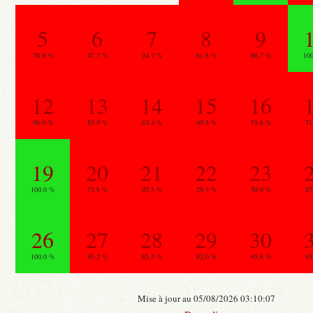
5
6
7
8
9
78.9 %
47.7 %
24.7 %
61.8 %
86.7 %
10
12
13
14
15
16
96.9 %
85.9 %
63.4 %
49.5 %
51.6 %
71
19
20
21
22
23
100.0 %
73.8 %
92.5 %
29.3 %
50.9 %
87
26
27
28
29
30
100.0 %
95.2 %
85.5 %
82.0 %
85.8 %
95
Mise à jour au 05/08/2026 03:10:07