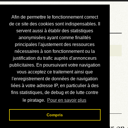
Courbis, « LE »
Afin de permettre le fonctionnement correct
Blog Officiel
de ce site des cookies sont indispensables. Il
servent aussi à établir des statistiques
anonymisées ayant comme finalités
Bienvenue
principales l'ajustement des ressources
Réalisations
nécessaires à son fonctionnement ou la
justification du trafic auprès d'annonceurs
Divers (et d’été)
publicitaires. En poursuivant votre navigation
vous acceptez ce traitement ainsi que
Annonces
l'enregistrement de données de navigation
Liens externes
liées à votre adresse IP, en particulier à des
fins statistiques, de debug et de lutte contre
Téléchargement
le piratage.
Pour en savoir plus
Contact
Compris
La météo du RER (mis à jour en 