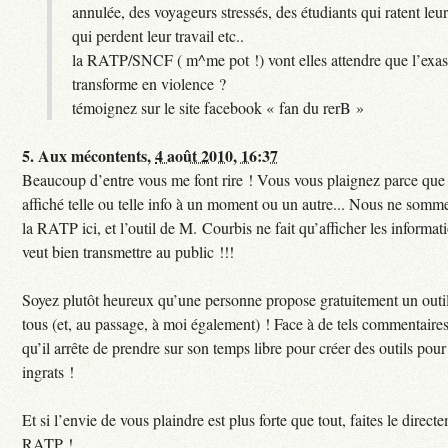
annulée, des voyageurs stressés, des étudiants qui ratent leu
qui perdent leur travail etc..
la RATP/SNCF ( m^me pot !) vont elles attendre que l’exas
transforme en violence ?
témoignez sur le site facebook « fan du rerB »
5.
Aux mécontents,
4 août 2010, 16:37
Beaucoup d’entre vous me font rire ! Vous vous plaignez parce que c
affiché telle ou telle info à un moment ou un autre... Nous ne sommes
la RATP ici, et l’outil de M. Courbis ne fait qu’afficher les inform
veut bien transmettre au public !!!
Soyez plutôt heureux qu’une personne propose gratuitement un outil
tous (et, au passage, à moi également) ! Face à de tels commentaires
qu’il arrête de prendre sur son temps libre pour créer des outils pour 
ingrats !
Et si l’envie de vous plaindre est plus forte que tout, faites le direct
RATP !