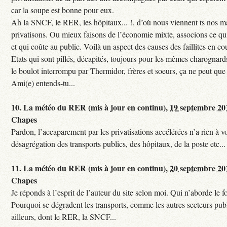
car la soupe est bonne pour eux.
Ah la SNCF, le RER, les hôpitaux... !, d’où nous viennent ts nos mal
privatisons. Ou mieux faisons de l’économie mixte, associons ce qui
et qui coûte au public. Voilà un aspect des causes des faillites en co
Etats qui sont pillés, décapités, toujours pour les mêmes charognards. 
le boulot interrompu par Thermidor, frères et soeurs, ça ne peut que 
Ami(e) entends-tu...
10.
La météo du RER (mis à jour en continu),
19 septembre 20
Chapes
Pardon, l’accaparement par les privatisations accélérées n’a rien à vo
désagrégation des transports publics, des hôpitaux, de la poste etc...
11.
La météo du RER (mis à jour en continu),
20 septembre 20
Chapes
Je réponds à l’esprit de l’auteur du site selon moi. Qui n’aborde le f
Pourquoi se dégradent les transports, comme les autres secteurs pub
ailleurs, dont le RER, la SNCF...