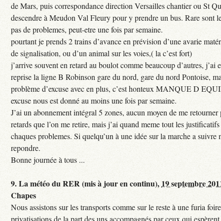
de Mars, puis correspondance direction Versailles chantier ou St Qu
descendre à Meudon Val Fleury pour y prendre un bus. Rare sont les
pas de problemes, peut-etre une fois par semaine.
pourtant je prends 2 trains d’avance en prévision d’une avarie maté
de signalisation, ou d’un animal sur les voies,( la c’est fort)
j’arrive souvent en retard au boulot comme beaucoup d’autres, j’ai e
reprise la ligne B Robinson gare du nord, gare du nord Pontoise, ma
problème d’excuse avec en plus, c’est honteux MANQUE D EQUI
excuse nous est donné au moins une fois par semaine.
J’ai un abonnement intégral 5 zones, aucun moyen de me retourner p
retards que l’on me retire, mais j’ai quand meme tout les justificati
chaques problemes. Si quelqu’un à une idée sur la marche a suivre 
repondre.
Bonne journée à tous ...
9.
La météo du RER (mis à jour en continu),
19 septembre 201
Chapes
Nous assistons sur les transports comme sur le reste à une furia foi
privatisations de la part des uns accompagnés par ceux qui espèrent 