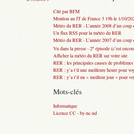
Cité par BFM
Mention au JT de France 3 19h le 1/10/20
Météo du RER - L’année 2008 d’un coup d
Un flux RSS pour la météo du RER
Météo du RER - L’année 2007 d’un coup d
e
Vu dans la presse - 2
épisode (c’est encore
Afficher la météo du RER sur votre site
RER : les principales causes de problèmes
RER : y’a t’il une meilleure heure pour vo
RER : y’a t’il un « meilleur jour » pour v
Mots-clés
Informatique
Licence CC - by-nc-nd