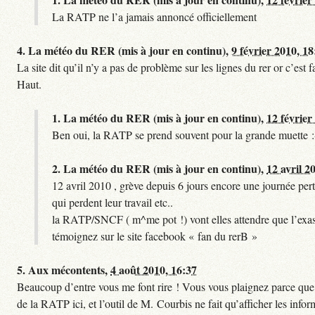
La RATP ne l’a jamais annoncé officiellement
4.
La météo du RER (mis à jour en continu),
9 février 2010, 18
La site dit qu’il n’y a pas de problème sur les lignes du rer or c’es
Haut.
1.
La météo du RER (mis à jour en continu),
12 février
Ben oui, la RATP se prend souvent pour la grande muette :
2.
La météo du RER (mis à jour en continu),
12 avril 2
12 avril 2010 , grève depuis 6 jours encore une journée pert
qui perdent leur travail etc..
la RATP/SNCF ( m^me pot !) vont elles attendre que l’exas
témoignez sur le site facebook « fan du rerB »
5.
Aux mécontents,
4 août 2010, 16:37
Beaucoup d’entre vous me font rire ! Vous vous plaignez parce que ce
de la RATP ici, et l’outil de M. Courbis ne fait qu’afficher les inf