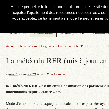
Afin de permettre le fonctionnement correct de ce site de
principales l'ajustement des ressources nécessaires à son f
Courbis, « LE » Blog Officiel
vous acceptez ce traitement ainsi que l'enregistrement de
Bienvenue
Réalisations
Divers (et d’été)
Annonces
Accueil
>
Réalisations
>
Logiciels
>
La météo du RER
>
La météo du RE
La météo du RER (mis à jour en 
mardi 7 novembre 2006
,
par
Paul Courbis
la « météo du RER » est un outil à destination des parisiens qui
informations depuis octobre 2006.
Mode d’emploi : pour chaque jour du calendrier, les journées ayant 