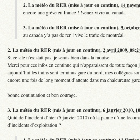
2.
La météo du RER (mise à jour en continu),
14 novem
encore une gréve en france !!!venez vivre au canada
3.
La météo du RER (mise à jour en continu),
9 octobre
au canada y’a pas de rer ! vive le trafic de montréal.
2.
La météo du RER (mis à jour en continu),
2 avril 2009, 08:2
Si ce site n’existait pas, je serais bien dans la mouise.
Merci pour ces infos en continue qui n’apparaissent de toute façon ja
aujourd’hui les trains sont terminus gare du nord, mes collègues sont
encore une fois de long moment d’attente dans ma chaleureuse gare
bonne continuation et bon courage.
3.
La météo du RER (mis à jour en continu),
6 janvier 2010, 1
Quid de l’incident d’hier (5 janvier 2010) où la panne d’une locomo
d’incidents d’exploitation ?
1.
La météo du RER (mis à jour en continu),
12 février