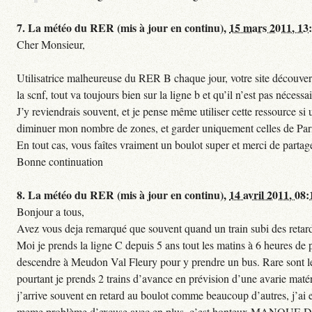
7.
La météo du RER (mis à jour en continu),
15 mars 2011, 13
Cher Monsieur,
Utilisatrice malheureuse du RER B chaque jour, votre site découvert
la scnf, tout va toujours bien sur la ligne b et qu’il n’est pas nécessa
J’y reviendrais souvent, et je pense même utiliser cette ressource 
diminuer mon nombre de zones, et garder uniquement celles de Paris 
En tout cas, vous faîtes vraiment un boulot super et merci de partag
Bonne continuation
8.
La météo du RER (mis à jour en continu),
14 avril 2011, 08:
Bonjour a tous,
Avez vous deja remarqué que souvent quand un train subi des retards
Moi je prends la ligne C depuis 5 ans tout les matins à 6 heures de
descendre à Meudon Val Fleury pour y prendre un bus. Rare sont les 
pourtant je prends 2 trains d’avance en prévision d’une avarie matéri
j’arrive souvent en retard au boulot comme beaucoup d’autres, j’ai e
meme problème d’excuse avec en plus, c’est honteux MANQUE D E