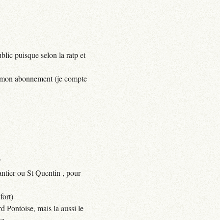
lic puisque selon la ratp et
yer mon abonnement (je compte
?
ntier ou St Quentin , pour
fort)
d Pontoise, mais la aussi le
e.