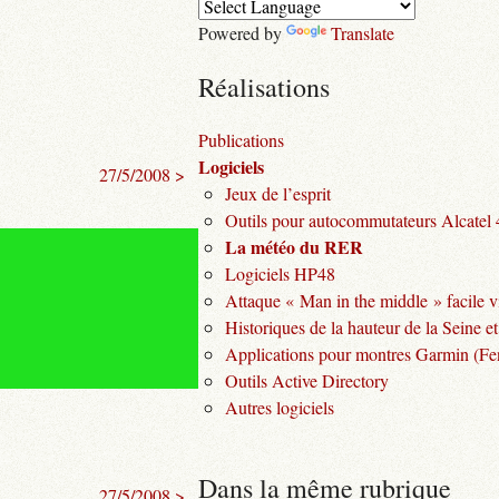
Powered by
Translate
Réalisations
Publications
Logiciels
27/5/2008 >
Jeux de l’esprit
Outils pour autocommutateurs Alcatel
La météo du RER
Logiciels HP48
Attaque « Man in the middle » facile v
Historiques de la hauteur de la Seine et
Applications pour montres Garmin (Fen
Outils Active Directory
Autres logiciels
Dans la même rubrique
27/5/2008 >