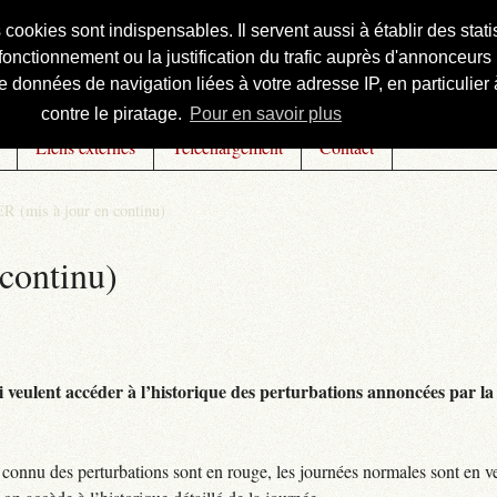
s cookies sont indispensables. Il servent aussi à établir des st
onctionnement ou la justification du trafic auprès d'annonceurs 
 données de navigation liées à votre adresse IP, en particulier à
contre le piratage.
Pour en savoir plus
Liens externes
Téléchargement
Contact
R (mis à jour en continu)
continu)
 veulent accéder à l’historique des perturbations annoncées par la 
connu des perturbations sont en rouge, les journées normales sont en ve