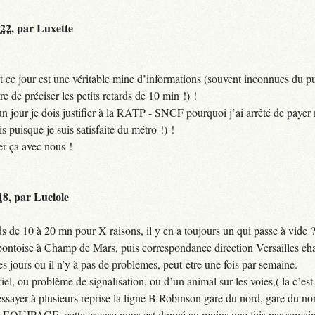
:22
,
par
Luxette
 ce jour est une véritable mine d’informations (souvent inconnues du pub
ire de préciser les petits retards de 10 min !) !
si un jour je dois justifier à la RATP - SNCF pourquoi j’ai arrêté de pa
puisque je suis satisfaite du métro !) !
er ça avec nous !
18
,
par
Luciole
 de 10 à 20 mn pour X raisons, il y en a toujours un qui passe à vide 
 pontoise à Champ de Mars, puis correspondance direction Versailles cha
jours ou il n’y à pas de problemes, peut-etre une fois par semaine.
el, ou problème de signalisation, ou d’un animal sur les voies,( la c’est 
ssayer à plusieurs reprise la ligne B Robinson gare du nord, gare du nor
QUIPAGE, cette excuse nous est donné au moins une fois par semain