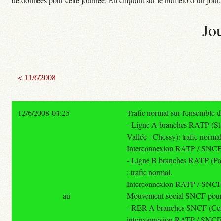
de données pour cette journée. En cliquant sur le numéro d’un jour, o
Jo
< 11/6/2008
12/6/2008 04:25
Trafic normal sur l'ensemble
- Ligne A branches RATP (St 
Vallée - Chessy): trafic normal
Interconnexion RATP / SNCF a
- Ligne B branches RATP (Pa
: trafic normal.
Interconnexion RATP / SNCF 
au
Mouvement social SNCF pour l
- RER A branches SNCF (Cergy
interconnexion RATP / SNCF a