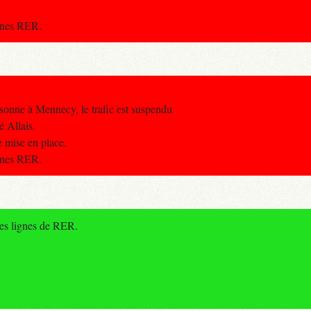
ignes RER.
sonne à Mennecy, le trafic est suspendu
é Allais.
e mise en place.
ignes RER.
des lignes de RER.