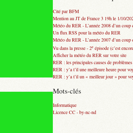
Cité par BFM
Mention au JT de France 3 19h le 1/10/20
Météo du RER - L’année 2008 d’un coup d
Un flux RSS pour la météo du RER
Météo du RER - L’année 2007 d’un coup d
e
Vu dans la presse - 2
épisode (c’est encore
Afficher la météo du RER sur votre site
RER : les principales causes de problèmes
RER : y’a t’il une meilleure heure pour vo
RER : y’a t’il un « meilleur jour » pour v
Mots-clés
Informatique
Licence CC - by-nc-nd