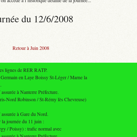
n accède à l’historique détaillé de la journée...
urnée du 12/6/2008
Retour à Juin 2008
 des lignes de RER RATP.
Germain en Laye Boissy St-Léger / Marne la
.
ssurée à Nanterre Préfecture.
ris-Nord Robinson / St-Rémy lès Chevreuse)
assurée à Gare du Nord.
a journée du 11 juin :
 / Poissy) : trafic normal avec
ssurée à Nanterre Préfecture.