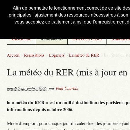
Afin de permettre le fonctionnement correct de ce site de
principales l'ajustement des ressources nécessaires à son f
Courbis, « LE » Blog Officiel
vous acceptez ce traitement ainsi que l'enregistrement de
Bienvenue
Réalisations
Divers (et d’été)
Annonces
Accueil
>
Réalisations
>
Logiciels
>
La météo du RER
>
La météo du RE
La météo du RER (mis à jour en 
mardi 7 novembre 2006
,
par
Paul Courbis
la « météo du RER » est un outil à destination des parisiens qui
informations depuis octobre 2006.
Mode d’emploi : pour chaque jour du calendrier, les journées ayant 