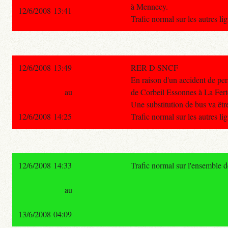
à Mennecy.
12/6/2008 13:41
Trafic normal sur les autres l
12/6/2008 13:49
RER D SNCF
En raison d'un accident de per
au
de Corbeil Essonnes à La Fert
Une substitution de bus va êtr
12/6/2008 14:25
Trafic normal sur les autres l
12/6/2008 14:33
Trafic normal sur l'ensemble 
au
13/6/2008 04:09