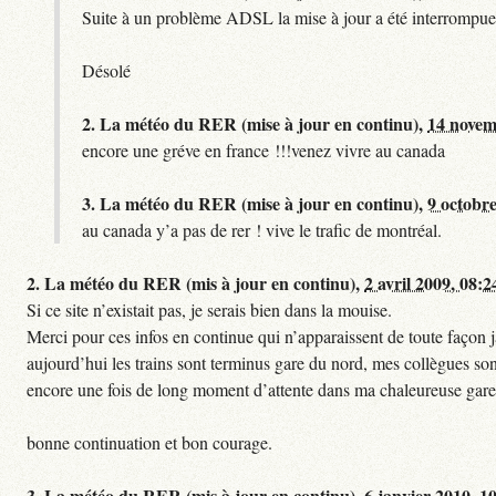
Suite à un problème ADSL la mise à jour a été interrompue.
Désolé
2.
La météo du RER (mise à jour en continu),
14 novem
encore une gréve en france !!!venez vivre au canada
3.
La météo du RER (mise à jour en continu),
9 octobre
au canada y’a pas de rer ! vive le trafic de montréal.
2.
La météo du RER (mis à jour en continu),
2 avril 2009, 08:2
Si ce site n’existait pas, je serais bien dans la mouise.
Merci pour ces infos en continue qui n’apparaissent de toute façon ja
aujourd’hui les trains sont terminus gare du nord, mes collègues sont
encore une fois de long moment d’attente dans ma chaleureuse gare
bonne continuation et bon courage.
3.
La météo du RER (mis à jour en continu),
6 janvier 2010, 1