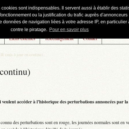
s cookies sont indispensables. Il servent aussi à établir des st
onctionnement ou la justification du trafic auprès d'annonceurs 
 données de navigation liées à votre adresse IP, en particulier à
contre le piratage.
Pour en savoir plus
Liens externes
Téléchargement
Contact
R (mis à jour en continu)
continu)
 veulent accéder à l’historique des perturbations annoncées par la 
connu des perturbations sont en rouge, les journées normales sont en ve