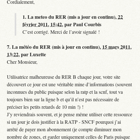
Cordialement,
1.
La meteo du RER (mis a jour en continu),
22
février 2011, 15:42
,
par
Paul Courbis
C’est corrigé. Merci de l’avoir signalé !
7.
La météo du RER (mis à jour en continu),
15 mars 2011,
13:22
,
par
Luxette
Cher Monsieur,
Utilisatrice malheureuse du RER B chaque jour, votre site
découvert ce jour est une véritable mine d’informations (souvent
inconnues du public puisque selon la ratp et la scnf, tout va
toujours bien sur la ligne b et qu’il n’est pas nécessaire de
préciser les petits retards de 10 min !) !
J’y reviendrais souvent, et je pense même utiliser cette ressource
si un jour je dois justifier à la RATP - SNCF pourquoi j’ai
arrêté de payer mon abonnement (je compte diminuer mon
nombre de zones, et garder uniquement celles de Paris puisque