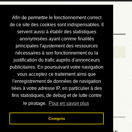
Courbis, « LE »
Afin de permettre le fonctionnement correct
Blog Officiel
de ce site des cookies sont indispensables. Il
servent aussi à établir des statistiques
anonymisées ayant comme finalités
Bienvenue
principales l'ajustement des ressources
Réalisations
nécessaires à son fonctionnement ou la
justification du trafic auprès d'annonceurs
Divers (et d’été)
publicitaires. En poursuivant votre navigation
vous acceptez ce traitement ainsi que
Annonces
l'enregistrement de données de navigation
Liens externes
liées à votre adresse IP, en particulier à des
fins statistiques, de debug et de lutte contre
Téléchargement
le piratage.
Pour en savoir plus
Contact
Compris
La météo du RER (mis à jour