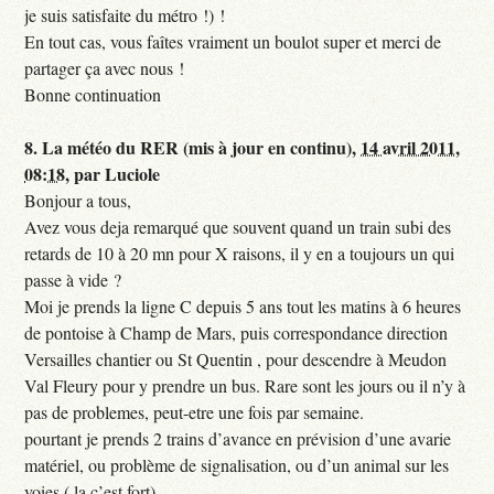
je suis satisfaite du métro !) !
En tout cas, vous faîtes vraiment un boulot super et merci de
partager ça avec nous !
Bonne continuation
8.
La météo du RER (mis à jour en continu),
14 avril 2011,
08:18
,
par
Luciole
Bonjour a tous,
Avez vous deja remarqué que souvent quand un train subi des
retards de 10 à 20 mn pour X raisons, il y en a toujours un qui
passe à vide ?
Moi je prends la ligne C depuis 5 ans tout les matins à 6 heures
de pontoise à Champ de Mars, puis correspondance direction
Versailles chantier ou St Quentin , pour descendre à Meudon
Val Fleury pour y prendre un bus. Rare sont les jours ou il n’y à
pas de problemes, peut-etre une fois par semaine.
pourtant je prends 2 trains d’avance en prévision d’une avarie
matériel, ou problème de signalisation, ou d’un animal sur les
voies,( la c’est fort)