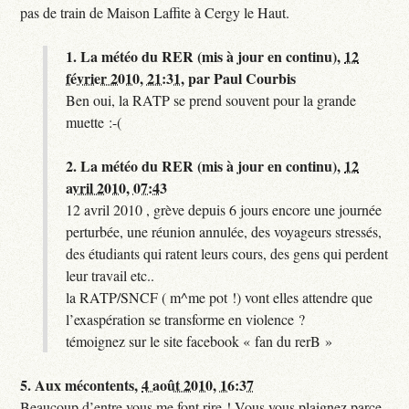
pas de train de Maison Laffite à Cergy le Haut.
1.
La météo du RER (mis à jour en continu),
12
février 2010, 21:31
,
par
Paul Courbis
Ben oui, la RATP se prend souvent pour la grande
muette :-(
2.
La météo du RER (mis à jour en continu),
12
avril 2010, 07:43
12 avril 2010 , grève depuis 6 jours encore une journée
perturbée, une réunion annulée, des voyageurs stressés,
des étudiants qui ratent leurs cours, des gens qui perdent
leur travail etc..
la RATP/SNCF ( m^me pot !) vont elles attendre que
l’exaspération se transforme en violence ?
témoignez sur le site facebook « fan du rerB »
5.
Aux mécontents,
4 août 2010, 16:37
Beaucoup d’entre vous me font rire ! Vous vous plaignez parce