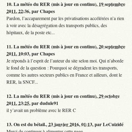
10.
La météo du RER (mis à jour en continu),
19 septembre
2011, 22:36
,
par
Chapes
Pardon, l’accaparement par les privatisations accélérées n’a rien
à voir avec la désagrégation des transports publics, des
hôpitaux, de la poste etc...
11.
La météo du RER (mis à jour en continu),
20 septembre
2011, 10:03
,
par
Chapes
Je réponds à l’esprit de l’auteur du site selon moi. Qui n’aborde
le fond de la question : Pourquoi se dégradent les transports,
comme les autres secteurs publics en France et ailleurs, dont le
RER, la SNCF...
12.
La météo du RER (mis à jour en continu),
29 octobre
2011, 23:25
,
par
dudule91
il y’avait un problème avec le RER C
13.
On est du bétail.,
23 janvier 2016, 01:13
,
par
LeCuizidé
Merci de continuer à alimenter cette page.