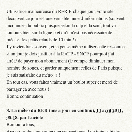
Utilisatrice malheureuse du RER B chaque jour, votre site
découvert ce jour est une véritable mine d’informations (souvent
inconnues du public puisque selon la ratp et la scnf, tout va
toujours bien sur la ligne b et qu’il n’est pas nécessaire de
préciser les petits retards de 10 min !) !
J’y reviendrais souvent, et je pense même utiliser cette ressource
si un jour je dois justifier à la RATP - SNCF pourquoi j’ai
arrêté de payer mon abonnement (je compte diminuer mon
nombre de zones, et garder uniquement celles de Paris puisque
je suis satisfaite du métro !) !
En tout cas, vous faîtes vraiment un boulot super et merci de
partager ça avec nous !
Bonne continuation
8.
La météo du RER (mis à jour en continu),
14 avril 2011,
08:18
,
par
Luciole
Bonjour a tous,
Avez vous deja remarqué que souvent quand un train subi des