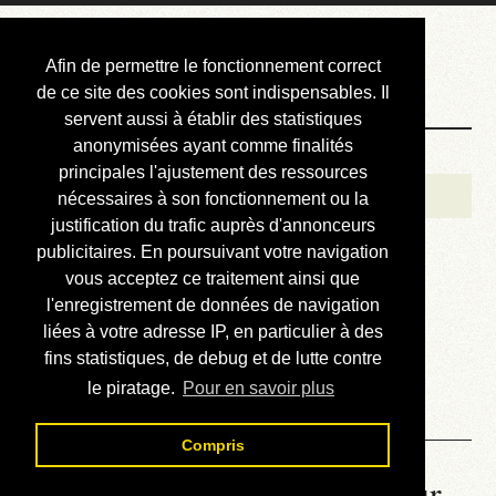
Courbis, « LE »
Afin de permettre le fonctionnement correct
Blog Officiel
de ce site des cookies sont indispensables. Il
servent aussi à établir des statistiques
anonymisées ayant comme finalités
Bienvenue
principales l'ajustement des ressources
Réalisations
nécessaires à son fonctionnement ou la
justification du trafic auprès d'annonceurs
Divers (et d’été)
publicitaires. En poursuivant votre navigation
vous acceptez ce traitement ainsi que
Annonces
l'enregistrement de données de navigation
Liens externes
liées à votre adresse IP, en particulier à des
fins statistiques, de debug et de lutte contre
Téléchargement
le piratage.
Pour en savoir plus
Contact
Compris
La météo du RER (mis à jour