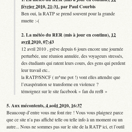
février 2010, 21:31
,
par
Paul Courbis
Ben oui, la RATP se prend souvent pour la grande
muette :-(
2.
La météo du RER (mis à jour en continu),
12
avril 2010, 07:43
12 avril 2010 , grève depuis 6 jours encore une journée
perturbée, une réunion annulée, des voyageurs stressés,
des étudiants qui ratent leurs cours, des gens qui perdent
leur travail etc..
la RATP/SNCF ( m^me pot !) vont elles attendre que
l’exaspération se transforme en violence ?
témoignez sur le site facebook « fan du rerB »
5.
Aux mécontents,
4 août 2010, 16:37
Beaucoup d’entre vous me font rire ! Vous vous plaignez parce
que ce site n’a pas affiché telle ou telle info à un moment ou un
autre... Nous ne sommes pas sur le site de la RATP ici, et l’outil