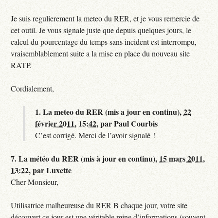
Je suis regulierement la meteo du RER, et je vous remercie de
cet outil. Je vous signale juste que depuis quelques jours, le
calcul du pourcentage du temps sans incident est interrompu,
vraisemblablement suite a la mise en place du nouveau site
RATP.
Cordialement,
1.
La meteo du RER (mis a jour en continu),
22
février 2011, 15:42
,
par
Paul Courbis
C’est corrigé. Merci de l’avoir signalé !
7.
La météo du RER (mis à jour en continu),
15 mars 2011,
13:22
,
par
Luxette
Cher Monsieur,
Utilisatrice malheureuse du RER B chaque jour, votre site
découvert ce jour est une véritable mine d’informations (souvent