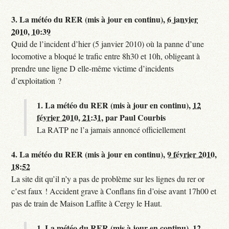
3.
La météo du RER (mis à jour en continu),
6 janvier
2010, 10:39
Quid de l’incident d’hier (5 janvier 2010) où la panne d’une
locomotive a bloqué le trafic entre 8h30 et 10h, obligeant à
prendre une ligne D elle-même victime d’incidents
d’exploitation ?
1.
La météo du RER (mis à jour en continu),
12
février 2010, 21:31
,
par
Paul Courbis
La RATP ne l’a jamais annoncé officiellement
4.
La météo du RER (mis à jour en continu),
9 février 2010,
18:52
La site dit qu’il n’y a pas de problème sur les lignes du rer or
c’est faux ! Accident grave à Conflans fin d’oise avant 17h00 et
pas de train de Maison Laffite à Cergy le Haut.
1.
La météo du RER (mis à jour en continu),
12