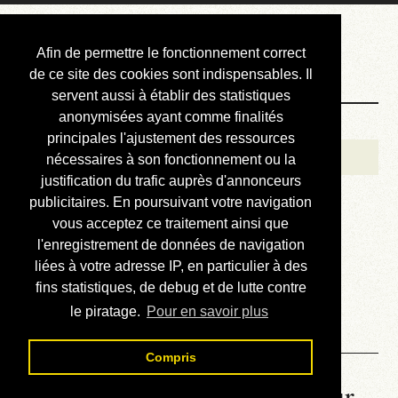
Courbis, « LE »
Afin de permettre le fonctionnement correct
Blog Officiel
de ce site des cookies sont indispensables. Il
servent aussi à établir des statistiques
anonymisées ayant comme finalités
Bienvenue
principales l'ajustement des ressources
Réalisations
nécessaires à son fonctionnement ou la
justification du trafic auprès d'annonceurs
Divers (et d’été)
publicitaires. En poursuivant votre navigation
vous acceptez ce traitement ainsi que
Annonces
l'enregistrement de données de navigation
Liens externes
liées à votre adresse IP, en particulier à des
fins statistiques, de debug et de lutte contre
Téléchargement
le piratage.
Pour en savoir plus
Contact
Compris
La météo du RER (mis à jour