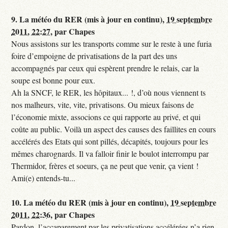
9.
La météo du RER (mis à jour en continu),
19 septembre
2011, 22:27
,
par
Chapes
Nous assistons sur les transports comme sur le reste à une furia
foire d’empoigne de privatisations de la part des uns
accompagnés par ceux qui espèrent prendre le relais, car la
soupe est bonne pour eux.
Ah la SNCF, le RER, les hôpitaux... !, d’où nous viennent ts
nos malheurs, vite, vite, privatisons. Ou mieux faisons de
l’économie mixte, associons ce qui rapporte au privé, et qui
coûte au public. Voilà un aspect des causes des faillites en cours
accélérés des Etats qui sont pillés, décapités, toujours pour les
mêmes charognards. Il va falloir finir le boulot interrompu par
Thermidor, frères et soeurs, ça ne peut que venir, ça vient !
Ami(e) entends-tu...
10.
La météo du RER (mis à jour en continu),
19 septembre
2011, 22:36
,
par
Chapes
Pardon, l’accaparement par les privatisations accélérées n’a rien