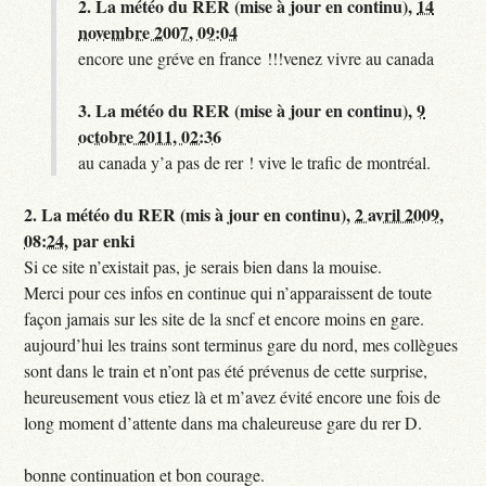
2.
La météo du RER (mise à jour en continu),
14
novembre 2007, 09:04
encore une gréve en france !!!venez vivre au canada
3.
La météo du RER (mise à jour en continu),
9
octobre 2011, 02:36
au canada y’a pas de rer ! vive le trafic de montréal.
2.
La météo du RER (mis à jour en continu),
2 avril 2009,
08:24
,
par
enki
Si ce site n’existait pas, je serais bien dans la mouise.
Merci pour ces infos en continue qui n’apparaissent de toute
façon jamais sur les site de la sncf et encore moins en gare.
aujourd’hui les trains sont terminus gare du nord, mes collègues
sont dans le train et n’ont pas été prévenus de cette surprise,
heureusement vous etiez là et m’avez évité encore une fois de
long moment d’attente dans ma chaleureuse gare du rer D.
bonne continuation et bon courage.