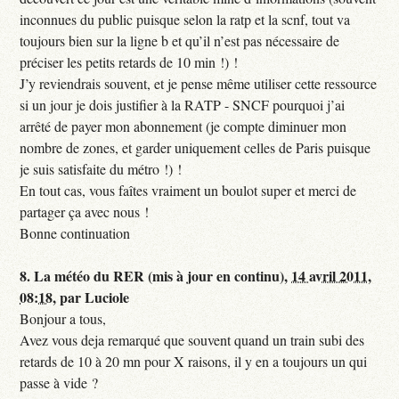
inconnues du public puisque selon la ratp et la scnf, tout va
toujours bien sur la ligne b et qu’il n’est pas nécessaire de
préciser les petits retards de 10 min !) !
J’y reviendrais souvent, et je pense même utiliser cette ressource
si un jour je dois justifier à la RATP - SNCF pourquoi j’ai
arrêté de payer mon abonnement (je compte diminuer mon
nombre de zones, et garder uniquement celles de Paris puisque
je suis satisfaite du métro !) !
En tout cas, vous faîtes vraiment un boulot super et merci de
partager ça avec nous !
Bonne continuation
8.
La météo du RER (mis à jour en continu),
14 avril 2011,
08:18
,
par
Luciole
Bonjour a tous,
Avez vous deja remarqué que souvent quand un train subi des
retards de 10 à 20 mn pour X raisons, il y en a toujours un qui
passe à vide ?