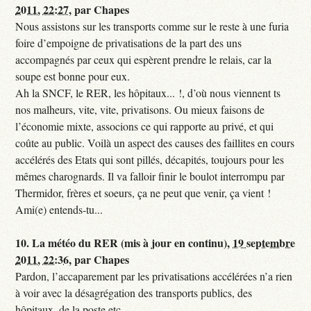
2011, 22:27
,
par
Chapes
Nous assistons sur les transports comme sur le reste à une furia
foire d’empoigne de privatisations de la part des uns
accompagnés par ceux qui espèrent prendre le relais, car la
soupe est bonne pour eux.
Ah la SNCF, le RER, les hôpitaux... !, d’où nous viennent ts
nos malheurs, vite, vite, privatisons. Ou mieux faisons de
l’économie mixte, associons ce qui rapporte au privé, et qui
coûte au public. Voilà un aspect des causes des faillites en cours
accélérés des Etats qui sont pillés, décapités, toujours pour les
mêmes charognards. Il va falloir finir le boulot interrompu par
Thermidor, frères et soeurs, ça ne peut que venir, ça vient !
Ami(e) entends-tu...
10.
La météo du RER (mis à jour en continu),
19 septembre
2011, 22:36
,
par
Chapes
Pardon, l’accaparement par les privatisations accélérées n’a rien
à voir avec la désagrégation des transports publics, des
hôpitaux, de la poste etc...