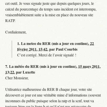
cet outil. Je vous signale juste que depuis quelques jours, le
calcul du pourcentage du temps sans incident est interrompu,
vraisemblablement suite a la mise en place du nouveau site
RATP.
Cordialement,
1.
La meteo du RER (mis a jour en continu),
22
février 2011, 15:42
,
par
Paul Courbis
C’est corrigé. Merci de l’avoir signalé !
7.
La météo du RER (mis à jour en continu),
15 mars 2011,
13:22
,
par
Luxette
Cher Monsieur,
Utilisatrice malheureuse du RER B chaque jour, votre site
découvert ce jour est une véritable mine d’informations (souvent
inconnues du public puisque selon la ratp et la scnf, tout va
toujours bien sur la ligne b et qu’il n’est pas nécessaire de