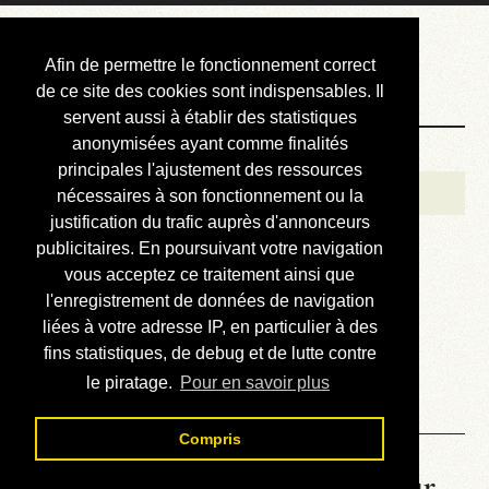
Courbis, « LE »
Afin de permettre le fonctionnement correct
Blog Officiel
de ce site des cookies sont indispensables. Il
servent aussi à établir des statistiques
anonymisées ayant comme finalités
Bienvenue
principales l'ajustement des ressources
Réalisations
nécessaires à son fonctionnement ou la
justification du trafic auprès d'annonceurs
Divers (et d’été)
publicitaires. En poursuivant votre navigation
vous acceptez ce traitement ainsi que
Annonces
l'enregistrement de données de navigation
Liens externes
liées à votre adresse IP, en particulier à des
fins statistiques, de debug et de lutte contre
Téléchargement
le piratage.
Pour en savoir plus
Contact
Compris
La météo du RER (mis à jour