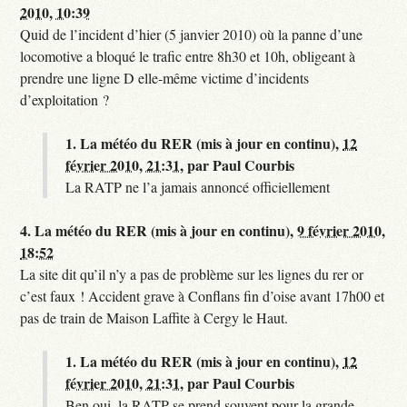
2010, 10:39
Quid de l’incident d’hier (5 janvier 2010) où la panne d’une
locomotive a bloqué le trafic entre 8h30 et 10h, obligeant à
prendre une ligne D elle-même victime d’incidents
d’exploitation ?
1.
La météo du RER (mis à jour en continu),
12
février 2010, 21:31
,
par
Paul Courbis
La RATP ne l’a jamais annoncé officiellement
4.
La météo du RER (mis à jour en continu),
9 février 2010,
18:52
La site dit qu’il n’y a pas de problème sur les lignes du rer or
c’est faux ! Accident grave à Conflans fin d’oise avant 17h00 et
pas de train de Maison Laffite à Cergy le Haut.
1.
La météo du RER (mis à jour en continu),
12
février 2010, 21:31
,
par
Paul Courbis
Ben oui, la RATP se prend souvent pour la grande