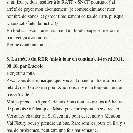
si un jour je dois justifier à la RATP - SNCF pourquoi j’ai
arrêté de payer mon abonnement (je compte diminuer mon
nombre de zones, et garder uniquement celles de Paris puisque
je suis satisfaite du métro !) !
En tout cas, vous faîtes vraiment un boulot super et merci de
partager ça avec nous !
Bonne continuation
8.
La météo du RER (mis à jour en continu),
14 avril 2011,
08:18
,
par
Luciole
Bonjour a tous,
Avez vous deja remarqué que souvent quand un train subi des
retards de 10 à 20 mn pour X raisons, il y en a toujours un qui
passe à vide ?
Moi je prends la ligne C depuis 5 ans tout les matins à 6 heures
de pontoise à Champ de Mars, puis correspondance direction
Versailles chantier ou St Quentin , pour descendre à Meudon
Val Fleury pour y prendre un bus. Rare sont les jours ou il n’y à
pas de problemes, peut-etre une fois par semaine.