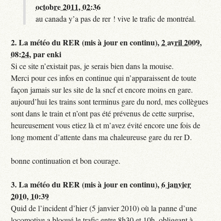
octobre 2011, 02:36
au canada y’a pas de rer ! vive le trafic de montréal.
2.
La météo du RER (mis à jour en continu),
2 avril 2009,
08:24
,
par
enki
Si ce site n’existait pas, je serais bien dans la mouise.
Merci pour ces infos en continue qui n’apparaissent de toute
façon jamais sur les site de la sncf et encore moins en gare.
aujourd’hui les trains sont terminus gare du nord, mes collègues
sont dans le train et n’ont pas été prévenus de cette surprise,
heureusement vous etiez là et m’avez évité encore une fois de
long moment d’attente dans ma chaleureuse gare du rer D.
bonne continuation et bon courage.
3.
La météo du RER (mis à jour en continu),
6 janvier
2010, 10:39
Quid de l’incident d’hier (5 janvier 2010) où la panne d’une
locomotive a bloqué le trafic entre 8h30 et 10h, obligeant à