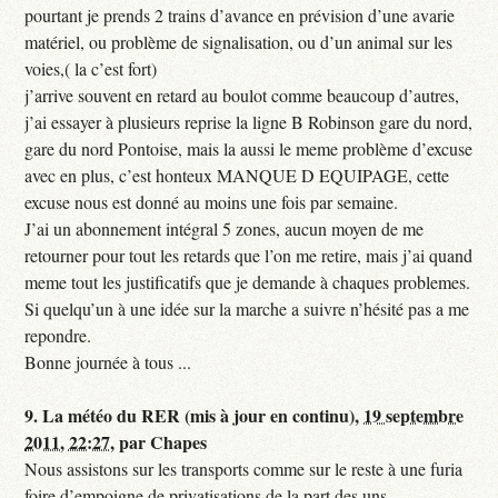
pourtant je prends 2 trains d’avance en prévision d’une avarie
matériel, ou problème de signalisation, ou d’un animal sur les
voies,( la c’est fort)
j’arrive souvent en retard au boulot comme beaucoup d’autres,
j’ai essayer à plusieurs reprise la ligne B Robinson gare du nord,
gare du nord Pontoise, mais la aussi le meme problème d’excuse
avec en plus, c’est honteux MANQUE D EQUIPAGE, cette
excuse nous est donné au moins une fois par semaine.
J’ai un abonnement intégral 5 zones, aucun moyen de me
retourner pour tout les retards que l’on me retire, mais j’ai quand
meme tout les justificatifs que je demande à chaques problemes.
Si quelqu’un à une idée sur la marche a suivre n’hésité pas a me
repondre.
Bonne journée à tous ...
9.
La météo du RER (mis à jour en continu),
19 septembre
2011, 22:27
,
par
Chapes
Nous assistons sur les transports comme sur le reste à une furia
foire d’empoigne de privatisations de la part des uns