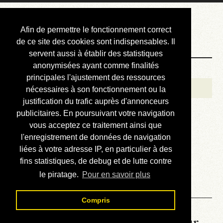
Courbis, « LE »
Afin de permettre le fonctionnement correct
Blog Officiel
de ce site des cookies sont indispensables. Il
servent aussi à établir des statistiques
anonymisées ayant comme finalités
Bienvenue
principales l'ajustement des ressources
Réalisations
nécessaires à son fonctionnement ou la
justification du trafic auprès d'annonceurs
Divers (et d’été)
publicitaires. En poursuivant votre navigation
vous acceptez ce traitement ainsi que
Annonces
l'enregistrement de données de navigation
Liens externes
liées à votre adresse IP, en particulier à des
fins statistiques, de debug et de lutte contre
Téléchargement
le piratage.
Pour en savoir plus
Contact
Compris
La météo du RER (mis à jour