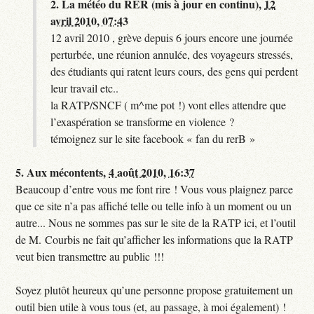
2.
La météo du RER (mis à jour en continu),
12
avril 2010, 07:43
12 avril 2010 , grève depuis 6 jours encore une journée
perturbée, une réunion annulée, des voyageurs stressés,
des étudiants qui ratent leurs cours, des gens qui perdent
leur travail etc..
la RATP/SNCF ( m^me pot !) vont elles attendre que
l’exaspération se transforme en violence ?
témoignez sur le site facebook « fan du rerB »
5.
Aux mécontents,
4 août 2010, 16:37
Beaucoup d’entre vous me font rire ! Vous vous plaignez parce
que ce site n’a pas affiché telle ou telle info à un moment ou un
autre... Nous ne sommes pas sur le site de la RATP ici, et l’outil
de M. Courbis ne fait qu’afficher les informations que la RATP
veut bien transmettre au public !!!
Soyez plutôt heureux qu’une personne propose gratuitement un
outil bien utile à vous tous (et, au passage, à moi également) !