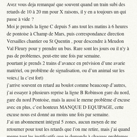
Avez vous deja remarqué que souvent quand un train subi des
retards de 10 à 20 mn pour X raisons, il y en a toujours un qui
passe à vide ?
Moi je prends la ligne C depuis 5 ans tout les matins à 6 heures
de pontoise à Champ de Mars, puis correspondance direction
Versailles chantier ou St Quentin , pour descendre à Meudon
Val Fleury pour y prendre un bus. Rare sont les jours ou il n’y à
pas de problemes, peut-etre une fois par semaine.
pourtant je prends 2 trains d’avance en prévision d’une avarie
matériel, ou problème de signalisation, ou d’un animal sur les
voies,( la c’est fort)
j’arrive souvent en retard au boulot comme beaucoup d’autres,
j’ai essayer à plusieurs reprise la ligne B Robinson gare du nord,
gare du nord Pontoise, mais la aussi le meme problème d’excuse
avec en plus, c’est honteux MANQUE D EQUIPAGE, cette
excuse nous est donné au moins une fois par semaine.
J’ai un abonnement intégral 5 zones, aucun moyen de me
retourner pour tout les retards que l’on me retire, mais j’ai quand
meme tout les justificatifs que je demande à chaques problemes.