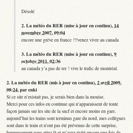
Désolé
2.
La météo du RER (mise à jour en continu),
14
novembre 2007, 09:04
encore une gréve en france !!!venez vivre au canada
3.
La météo du RER (mise à jour en continu),
9
octobre 2011, 02:36
au canada y’a pas de rer ! vive le trafic de montréal.
2.
La météo du RER (mis à jour en continu),
2 avril 2009,
08:24
,
par
enki
Si ce site n’existait pas, je serais bien dans la mouise.
Merci pour ces infos en continue qui n’apparaissent de toute
façon jamais sur les site de la sncf et encore moins en gare.
aujourd’hui les trains sont terminus gare du nord, mes collègues
sont dans le train et n’ont pas été prévenus de cette surprise,
heureusement vous etiez là et m’avez évité encore une fois de