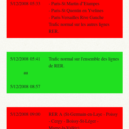
5/12/2008 05:33
- Paris-St Martin d''Etampes
- Paris-St Quentin en Yvelines
- Paris-Versailles Rive Gauche
Trafic normal sur les autres lignes
RER.
5/12/2008 05:41
Trafic normal sur l'ensemble des lignes
de RER.
au
5/12/2008 08:57
5/12/2008 09:00
RER A (St-Germain-en-Laye - Poissy
- Cergy - Boissy-St-Léger -
Marne-la-Vallée)