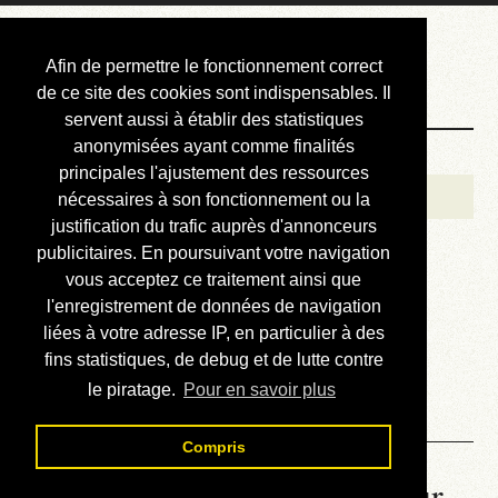
Courbis, « LE »
Afin de permettre le fonctionnement correct
Blog Officiel
de ce site des cookies sont indispensables. Il
servent aussi à établir des statistiques
anonymisées ayant comme finalités
Bienvenue
principales l'ajustement des ressources
Réalisations
nécessaires à son fonctionnement ou la
justification du trafic auprès d'annonceurs
Divers (et d’été)
publicitaires. En poursuivant votre navigation
vous acceptez ce traitement ainsi que
Annonces
l'enregistrement de données de navigation
Liens externes
liées à votre adresse IP, en particulier à des
fins statistiques, de debug et de lutte contre
Téléchargement
le piratage.
Pour en savoir plus
Contact
Compris
La météo du RER (mis à jour