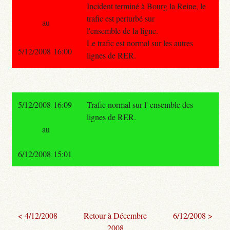
Incident terminé à Bourg la Reine, le
trafic est perturbé sur
au
l'ensemble de la ligne.
Le trafic est normal sur les autres
5/12/2008 16:00
lignes de RER.
5/12/2008 16:09
Trafic normal sur l' ensemble des
lignes de RER.
au
6/12/2008 15:01
< 4/12/2008
Retour à Décembre
6/12/2008 >
2008