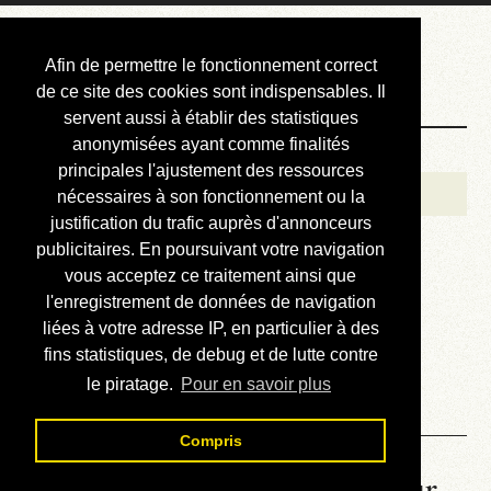
Courbis, « LE »
Afin de permettre le fonctionnement correct
Blog Officiel
de ce site des cookies sont indispensables. Il
servent aussi à établir des statistiques
anonymisées ayant comme finalités
Bienvenue
principales l'ajustement des ressources
Réalisations
nécessaires à son fonctionnement ou la
justification du trafic auprès d'annonceurs
Divers (et d’été)
publicitaires. En poursuivant votre navigation
vous acceptez ce traitement ainsi que
Annonces
l'enregistrement de données de navigation
Liens externes
liées à votre adresse IP, en particulier à des
fins statistiques, de debug et de lutte contre
Téléchargement
le piratage.
Pour en savoir plus
Contact
Compris
La météo du RER (mis à jour