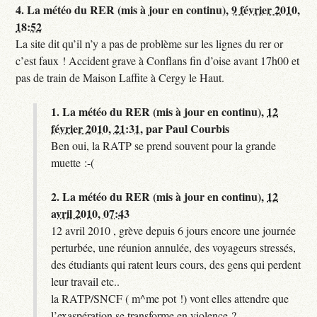
4.
La météo du RER (mis à jour en continu),
9 février 2010,
18:52
La site dit qu’il n’y a pas de problème sur les lignes du rer or
c’est faux ! Accident grave à Conflans fin d’oise avant 17h00 et
pas de train de Maison Laffite à Cergy le Haut.
1.
La météo du RER (mis à jour en continu),
12
février 2010, 21:31
,
par
Paul Courbis
Ben oui, la RATP se prend souvent pour la grande
muette :-(
2.
La météo du RER (mis à jour en continu),
12
avril 2010, 07:43
12 avril 2010 , grève depuis 6 jours encore une journée
perturbée, une réunion annulée, des voyageurs stressés,
des étudiants qui ratent leurs cours, des gens qui perdent
leur travail etc..
la RATP/SNCF ( m^me pot !) vont elles attendre que
l’exaspération se transforme en violence ?