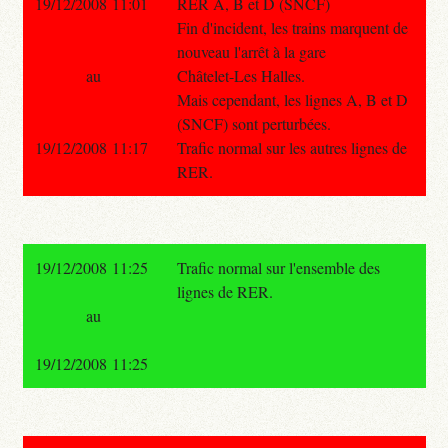
19/12/2008 11:01
RER A, B et D (SNCF)
Fin d'incident, les trains marquent de
nouveau l'arrêt à la gare
au
Châtelet-Les Halles.
Mais cependant, les lignes A, B et D
(SNCF) sont perturbées.
19/12/2008 11:17
Trafic normal sur les autres lignes de
RER.
19/12/2008 11:25
Trafic normal sur l'ensemble des
lignes de RER.
au
19/12/2008 11:25