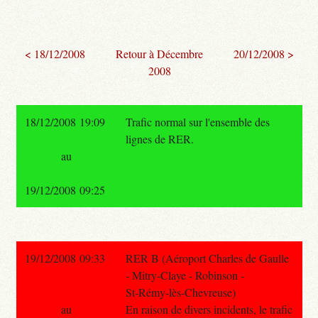
< 18/12/2008
Retour à Décembre
20/12/2008 >
2008
18/12/2008 19:09
Trafic normal sur l'ensemble des
lignes de RER.
au
19/12/2008 09:25
19/12/2008 09:33
RER B (Aéroport Charles de Gaulle
- Mitry-Claye - Robinson -
St-Rémy-lès-Chevreuse)
au
En raison de divers incidents, le trafic