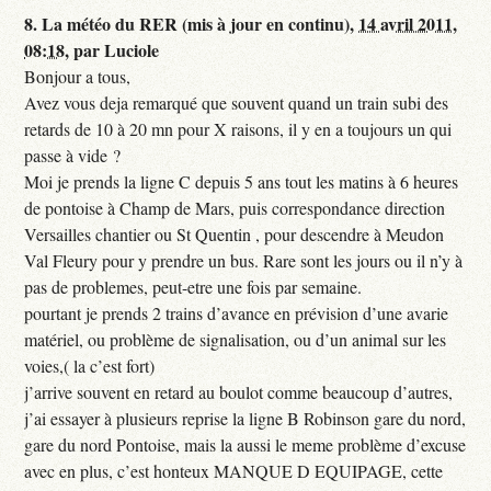
8.
La météo du RER (mis à jour en continu),
14 avril 2011,
08:18
,
par
Luciole
Bonjour a tous,
Avez vous deja remarqué que souvent quand un train subi des
retards de 10 à 20 mn pour X raisons, il y en a toujours un qui
passe à vide ?
Moi je prends la ligne C depuis 5 ans tout les matins à 6 heures
de pontoise à Champ de Mars, puis correspondance direction
Versailles chantier ou St Quentin , pour descendre à Meudon
Val Fleury pour y prendre un bus. Rare sont les jours ou il n’y à
pas de problemes, peut-etre une fois par semaine.
pourtant je prends 2 trains d’avance en prévision d’une avarie
matériel, ou problème de signalisation, ou d’un animal sur les
voies,( la c’est fort)
j’arrive souvent en retard au boulot comme beaucoup d’autres,
j’ai essayer à plusieurs reprise la ligne B Robinson gare du nord,
gare du nord Pontoise, mais la aussi le meme problème d’excuse
avec en plus, c’est honteux MANQUE D EQUIPAGE, cette