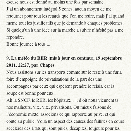
excuse nous est donné au moins une fois par semaine.
J’ai un abonnement intégral 5 zones, aucun moyen de me
retourner pour tout les retards que l’on me retire, mais j’ai quand
meme tout les justificatifs que je demande à chaques problemes.
Si quelqu’un à une idée sur la marche a suivre n’hésité pas a me
repondre.
Bonne journée à tous ...
9.
La météo du RER (mis à jour en continu),
19 septembre
2011, 22:27
,
par
Chapes
Nous assistons sur les transports comme sur le reste à une furia
foire d’empoigne de privatisations de la part des uns
accompagnés par ceux qui espèrent prendre le relais, car la
soupe est bonne pour eux.
Ah la SNCF, le RER, les hôpitaux... !, d’où nous viennent ts
nos malheurs, vite, vite, privatisons. Ou mieux faisons de
l’économie mixte, associons ce qui rapporte au privé, et qui
coûte au public. Voilà un aspect des causes des faillites en cours
accélérés des Etats qui sont pillés, décapités, toujours pour les