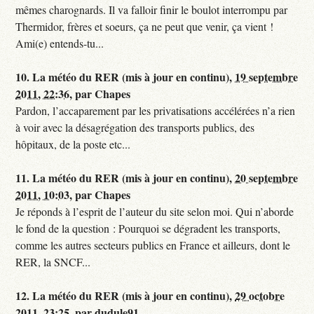
mêmes charognards. Il va falloir finir le boulot interrompu par
Thermidor, frères et soeurs, ça ne peut que venir, ça vient !
Ami(e) entends-tu...
10.
La météo du RER (mis à jour en continu),
19 septembre
2011, 22:36
,
par
Chapes
Pardon, l’accaparement par les privatisations accélérées n’a rien
à voir avec la désagrégation des transports publics, des
hôpitaux, de la poste etc...
11.
La météo du RER (mis à jour en continu),
20 septembre
2011, 10:03
,
par
Chapes
Je réponds à l’esprit de l’auteur du site selon moi. Qui n’aborde
le fond de la question : Pourquoi se dégradent les transports,
comme les autres secteurs publics en France et ailleurs, dont le
RER, la SNCF...
12.
La météo du RER (mis à jour en continu),
29 octobre
2011, 23:25
,
par
dudule91