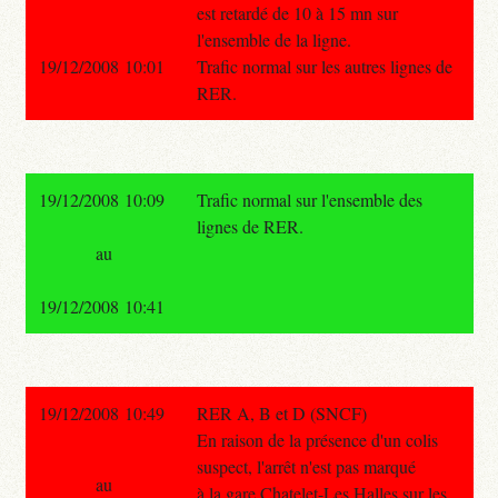
est retardé de 10 à 15 mn sur
l'ensemble de la ligne.
19/12/2008 10:01
Trafic normal sur les autres lignes de
RER.
19/12/2008 10:09
Trafic normal sur l'ensemble des
lignes de RER.
au
19/12/2008 10:41
19/12/2008 10:49
RER A, B et D (SNCF)
En raison de la présence d'un colis
suspect, l'arrêt n'est pas marqué
au
à la gare Chatelet-Les Halles sur les