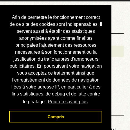
Courbis, « LE »
Afin de permettre le fonctionnement correct
Blog Officiel
de ce site des cookies sont indispensables. Il
servent aussi à établir des statistiques
anonymisées ayant comme finalités
Bienvenue
principales l'ajustement des ressources
Réalisations
nécessaires à son fonctionnement ou la
justification du trafic auprès d'annonceurs
Divers (et d’été)
publicitaires. En poursuivant votre navigation
vous acceptez ce traitement ainsi que
Annonces
l'enregistrement de données de navigation
Liens externes
liées à votre adresse IP, en particulier à des
fins statistiques, de debug et de lutte contre
Téléchargement
le piratage.
Pour en savoir plus
Contact
Compris
La météo du RER (mis à jour