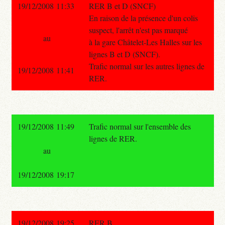
19/12/2008 11:33
RER B et D (SNCF)
En raison de la présence d'un colis
suspect, l'arrêt n'est pas marqué
au
à la gare Châtelet-Les Halles sur les
lignes B et D (SNCF).
Trafic normal sur les autres lignes de
19/12/2008 11:41
RER.
19/12/2008 11:49
Trafic normal sur l'ensemble des
lignes de RER.
au
19/12/2008 19:17
19/12/2008 19:25
RER B