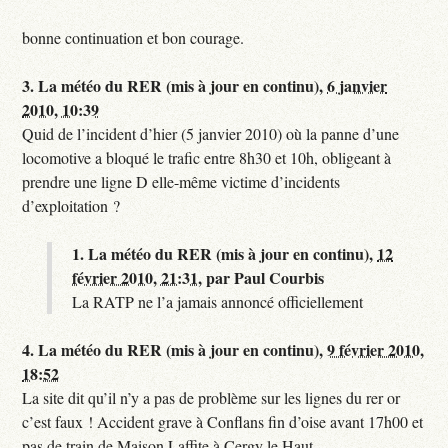
bonne continuation et bon courage.
3.
La météo du RER (mis à jour en continu),
6 janvier
2010, 10:39
Quid de l’incident d’hier (5 janvier 2010) où la panne d’une
locomotive a bloqué le trafic entre 8h30 et 10h, obligeant à
prendre une ligne D elle-même victime d’incidents
d’exploitation ?
1.
La météo du RER (mis à jour en continu),
12
février 2010, 21:31
,
par
Paul Courbis
La RATP ne l’a jamais annoncé officiellement
4.
La météo du RER (mis à jour en continu),
9 février 2010,
18:52
La site dit qu’il n’y a pas de problème sur les lignes du rer or
c’est faux ! Accident grave à Conflans fin d’oise avant 17h00 et
pas de train de Maison Laffite à Cergy le Haut.