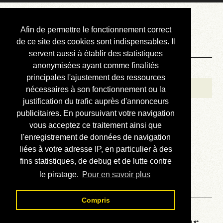
Courbis, « LE »
Afin de permettre le fonctionnement correct
Blog Officiel
de ce site des cookies sont indispensables. Il
servent aussi à établir des statistiques
anonymisées ayant comme finalités
Bienvenue
principales l'ajustement des ressources
Réalisations
nécessaires à son fonctionnement ou la
justification du trafic auprès d'annonceurs
Divers (et d’été)
publicitaires. En poursuivant votre navigation
vous acceptez ce traitement ainsi que
Annonces
l'enregistrement de données de navigation
Liens externes
liées à votre adresse IP, en particulier à des
fins statistiques, de debug et de lutte contre
Téléchargement
le piratage.
Pour en savoir plus
Contact
Compris
La météo du RER (mis à jour