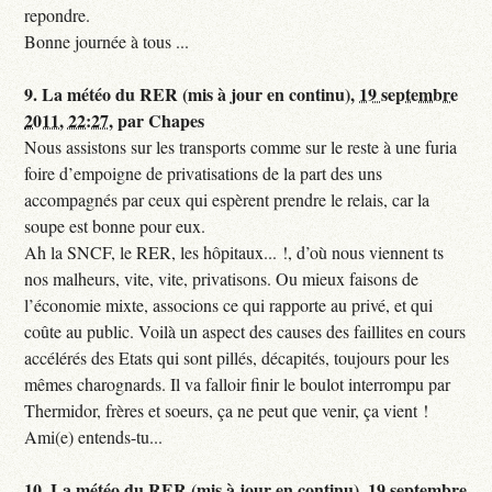
repondre.
Bonne journée à tous ...
9.
La météo du RER (mis à jour en continu),
19 septembre
2011, 22:27
,
par
Chapes
Nous assistons sur les transports comme sur le reste à une furia
foire d’empoigne de privatisations de la part des uns
accompagnés par ceux qui espèrent prendre le relais, car la
soupe est bonne pour eux.
Ah la SNCF, le RER, les hôpitaux... !, d’où nous viennent ts
nos malheurs, vite, vite, privatisons. Ou mieux faisons de
l’économie mixte, associons ce qui rapporte au privé, et qui
coûte au public. Voilà un aspect des causes des faillites en cours
accélérés des Etats qui sont pillés, décapités, toujours pour les
mêmes charognards. Il va falloir finir le boulot interrompu par
Thermidor, frères et soeurs, ça ne peut que venir, ça vient !
Ami(e) entends-tu...
10.
La météo du RER (mis à jour en continu),
19 septembre