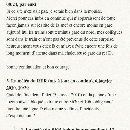
08:24
,
par
enki
Si ce site n’existait pas, je serais bien dans la mouise.
Merci pour ces infos en continue qui n’apparaissent de toute
façon jamais sur les site de la sncf et encore moins en gare.
aujourd’hui les trains sont terminus gare du nord, mes collègues
sont dans le train et n’ont pas été prévenus de cette surprise,
heureusement vous etiez là et m’avez évité encore une fois de
long moment d’attente dans ma chaleureuse gare du rer D.
bonne continuation et bon courage.
3.
La météo du RER (mis à jour en continu),
6 janvier
2010, 10:39
Quid de l’incident d’hier (5 janvier 2010) où la panne d’une
locomotive a bloqué le trafic entre 8h30 et 10h, obligeant à
prendre une ligne D elle-même victime d’incidents
d’exploitation ?
1.
La météo du RER (mis à jour en continu),
12