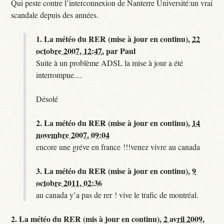
Qui peste contre l’interconnexion de Nanterre Université:un vrai
scandale depuis des années.
1.
La météo du RER (mise à jour en continu),
22
octobre 2007, 12:47
,
par
Paul
Suite à un problème ADSL la mise à jour a été
interrompue....
Désolé
2.
La météo du RER (mise à jour en continu),
14
novembre 2007, 09:04
encore une gréve en france !!!venez vivre au canada
3.
La météo du RER (mise à jour en continu),
9
octobre 2011, 02:36
au canada y’a pas de rer ! vive le trafic de montréal.
2.
La météo du RER (mis à jour en continu),
2 avril 2009,