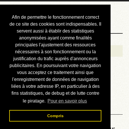
Courbis, « LE »
Afin de permettre le fonctionnement correct
Blog Officiel
de ce site des cookies sont indispensables. Il
servent aussi à établir des statistiques
anonymisées ayant comme finalités
Bienvenue
principales l'ajustement des ressources
Réalisations
nécessaires à son fonctionnement ou la
justification du trafic auprès d'annonceurs
Divers (et d’été)
publicitaires. En poursuivant votre navigation
vous acceptez ce traitement ainsi que
Annonces
l'enregistrement de données de navigation
Liens externes
liées à votre adresse IP, en particulier à des
fins statistiques, de debug et de lutte contre
Téléchargement
le piratage.
Pour en savoir plus
Contact
Compris
La météo du RER (mis à jour