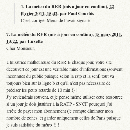
1.
La meteo du RER (mis a jour en continu),
22
février 2011, 15:42
,
par
Paul Courbis
C’est corrigé. Merci de l’avoir signalé !
7.
La météo du RER (mis à jour en continu),
15 mars 2011,
13:22
,
par
Luxette
Cher Monsieur,
Utilisatrice malheureuse du RER B chaque jour, votre site
découvert ce jour est une véritable mine d’informations (souvent
inconnues du public puisque selon la ratp et la scnf, tout va
toujours bien sur la ligne b et qu’il n’est pas nécessaire de
préciser les petits retards de 10 min !) !
J’y reviendrais souvent, et je pense même utiliser cette ressource
si un jour je dois justifier à la RATP - SNCF pourquoi j’ai
arrêté de payer mon abonnement (je compte diminuer mon
nombre de zones, et garder uniquement celles de Paris puisque
je suis satisfaite du métro !) !