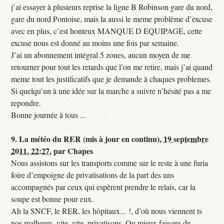
j’ai essayer à plusieurs reprise la ligne B Robinson gare du nord,
gare du nord Pontoise, mais la aussi le meme problème d’excuse
avec en plus, c’est honteux MANQUE D EQUIPAGE, cette
excuse nous est donné au moins une fois par semaine.
J’ai un abonnement intégral 5 zones, aucun moyen de me
retourner pour tout les retards que l’on me retire, mais j’ai quand
meme tout les justificatifs que je demande à chaques problemes.
Si quelqu’un à une idée sur la marche a suivre n’hésité pas a me
repondre.
Bonne journée à tous ...
9.
La météo du RER (mis à jour en continu),
19 septembre
2011, 22:27
,
par
Chapes
Nous assistons sur les transports comme sur le reste à une furia
foire d’empoigne de privatisations de la part des uns
accompagnés par ceux qui espèrent prendre le relais, car la
soupe est bonne pour eux.
Ah la SNCF, le RER, les hôpitaux... !, d’où nous viennent ts
nos malheurs, vite, vite, privatisons. Ou mieux faisons de