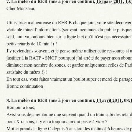
7.
La météo du RER (mis à jour en continu),
15 mars 2011, 13
Cher Monsieur,
Utilisatrice malheureuse du RER B chaque jour, votre site découvert
véritable mine d’informations (souvent inconnues du public puisque s
scnf, tout va toujours bien sur la ligne b et qu’il n’est pas nécessaire
petits retards de 10 min !) !
J’y reviendrais souvent, et je pense même utiliser cette ressource si u
justifier à la RATP - SNCF pourquoi j’ai arrêté de payer mon abon
diminuer mon nombre de zones, et garder uniquement celles de Pari
satisfaite du métro !) !
En tout cas, vous faîtes vraiment un boulot super et merci de partag
Bonne continuation
8.
La météo du RER (mis à jour en continu),
14 avril 2011, 08:
Bonjour a tous,
Avez vous deja remarqué que souvent quand un train subi des retar
pour X raisons, il y en a toujours un qui passe à vide ?
Moi je prends la ligne C depuis 5 ans tout les matins à 6 heures de