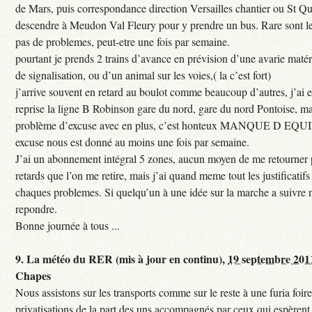
de Mars, puis correspondance direction Versailles chantier ou St Qu
descendre à Meudon Val Fleury pour y prendre un bus. Rare sont les
pas de problemes, peut-etre une fois par semaine.
pourtant je prends 2 trains d’avance en prévision d’une avarie maté
de signalisation, ou d’un animal sur les voies,( la c’est fort)
j’arrive souvent en retard au boulot comme beaucoup d’autres, j’ai e
reprise la ligne B Robinson gare du nord, gare du nord Pontoise, ma
problème d’excuse avec en plus, c’est honteux MANQUE D EQUI
excuse nous est donné au moins une fois par semaine.
J’ai un abonnement intégral 5 zones, aucun moyen de me retourner p
retards que l’on me retire, mais j’ai quand meme tout les justificati
chaques problemes. Si quelqu’un à une idée sur la marche a suivre 
repondre.
Bonne journée à tous ...
9.
La météo du RER (mis à jour en continu),
19 septembre 201
Chapes
Nous assistons sur les transports comme sur le reste à une furia foi
privatisations de la part des uns accompagnés par ceux qui espèrent 