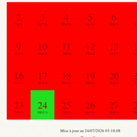
2
3
4
5
6
7.6 %
62.7 %
87.8 %
54.1 %
43.8 %
63
9
10
11
12
13
43.5 %
18.0 %
70.0 %
77.6 %
21.5 %
62
16
17
18
19
20
73.7 %
97.5 %
79.9 %
74.5 %
51.6 %
76
23
24
25
26
27
77.0 %
100.0 %
72.0 %
60.5 %
62.4 %
76
Mise à jour au 24/07/2026 03:10:08