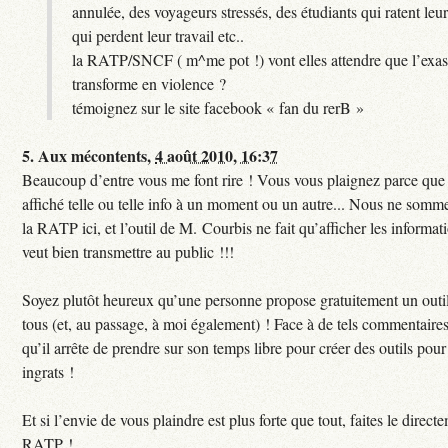
annulée, des voyageurs stressés, des étudiants qui ratent leu
qui perdent leur travail etc..
la RATP/SNCF ( m^me pot !) vont elles attendre que l’exas
transforme en violence ?
témoignez sur le site facebook « fan du rerB »
5.
Aux mécontents,
4 août 2010, 16:37
Beaucoup d’entre vous me font rire ! Vous vous plaignez parce que c
affiché telle ou telle info à un moment ou un autre... Nous ne sommes
la RATP ici, et l’outil de M. Courbis ne fait qu’afficher les inform
veut bien transmettre au public !!!
Soyez plutôt heureux qu’une personne propose gratuitement un outil
tous (et, au passage, à moi également) ! Face à de tels commentaires
qu’il arrête de prendre sur son temps libre pour créer des outils pour 
ingrats !
Et si l’envie de vous plaindre est plus forte que tout, faites le direct
RATP !