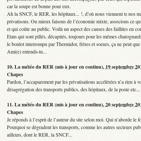
car la soupe est bonne pour eux.
Ah la SNCF, le RER, les hôpitaux... !, d’où nous viennent ts nos mal
privatisons. Ou mieux faisons de l’économie mixte, associons ce qui
et qui coûte au public. Voilà un aspect des causes des faillites en co
Etats qui sont pillés, décapités, toujours pour les mêmes charognards. 
le boulot interrompu par Thermidor, frères et soeurs, ça ne peut que 
Ami(e) entends-tu...
10.
La météo du RER (mis à jour en continu),
19 septembre 20
Chapes
Pardon, l’accaparement par les privatisations accélérées n’a rien à vo
désagrégation des transports publics, des hôpitaux, de la poste etc...
11.
La météo du RER (mis à jour en continu),
20 septembre 20
Chapes
Je réponds à l’esprit de l’auteur du site selon moi. Qui n’aborde le f
Pourquoi se dégradent les transports, comme les autres secteurs pub
ailleurs, dont le RER, la SNCF...