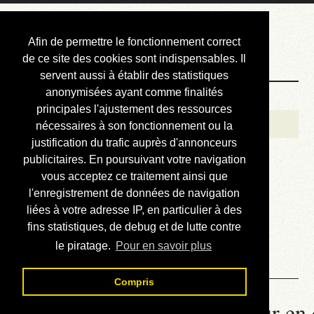
Courbis, « LE »
Afin de permettre le fonctionnement correct
Blog Officiel
de ce site des cookies sont indispensables. Il
servent aussi à établir des statistiques
anonymisées ayant comme finalités
Bienvenue
principales l'ajustement des ressources
Réalisations
nécessaires à son fonctionnement ou la
justification du trafic auprès d'annonceurs
Divers (et d’été)
publicitaires. En poursuivant votre navigation
vous acceptez ce traitement ainsi que
Annonces
l'enregistrement de données de navigation
Liens externes
liées à votre adresse IP, en particulier à des
fins statistiques, de debug et de lutte contre
Téléchargement
le piratage.
Pour en savoir plus
Contact
Compris
La météo du RER (mis à jour en 