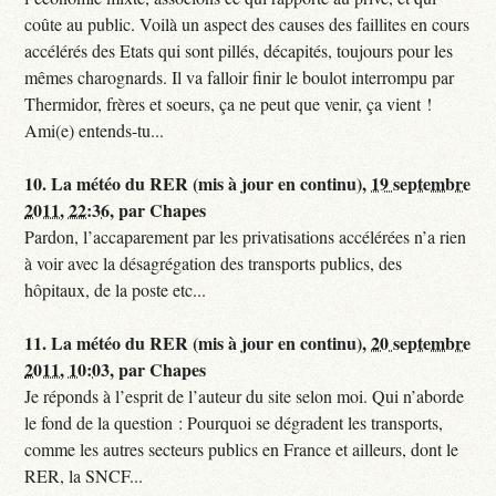
coûte au public. Voilà un aspect des causes des faillites en cours
accélérés des Etats qui sont pillés, décapités, toujours pour les
mêmes charognards. Il va falloir finir le boulot interrompu par
Thermidor, frères et soeurs, ça ne peut que venir, ça vient !
Ami(e) entends-tu...
10.
La météo du RER (mis à jour en continu),
19 septembre
2011, 22:36
,
par
Chapes
Pardon, l’accaparement par les privatisations accélérées n’a rien
à voir avec la désagrégation des transports publics, des
hôpitaux, de la poste etc...
11.
La météo du RER (mis à jour en continu),
20 septembre
2011, 10:03
,
par
Chapes
Je réponds à l’esprit de l’auteur du site selon moi. Qui n’aborde
le fond de la question : Pourquoi se dégradent les transports,
comme les autres secteurs publics en France et ailleurs, dont le
RER, la SNCF...