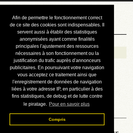
Courbis, « LE »
Afin de permettre le fonctionnement correct
Blog Officiel
de ce site des cookies sont indispensables. Il
servent aussi à établir des statistiques
anonymisées ayant comme finalités
Bienvenue
principales l'ajustement des ressources
Réalisations
nécessaires à son fonctionnement ou la
justification du trafic auprès d'annonceurs
Divers (et d’été)
publicitaires. En poursuivant votre navigation
vous acceptez ce traitement ainsi que
Annonces
l'enregistrement de données de navigation
Liens externes
liées à votre adresse IP, en particulier à des
fins statistiques, de debug et de lutte contre
Téléchargement
le piratage.
Pour en savoir plus
Contact
Compris
La météo du RER (mis à jour