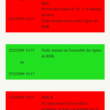
ligne.
Prevoir des retards de 10 `a 15 minutes
environ.
25/2/2009 10:25
Trafic normal sur les autres lignes de
RER.
25/2/2009 10:33
Trafic normal sur l'ensemble des lignes
de RER.
au
25/2/2009 19:17
25/2/2009 19:25
RER B
En repercussion d'un incident
technique, le trafic est perturbe sur la