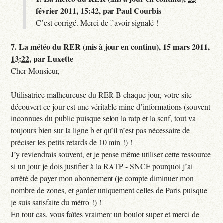
février 2011, 15:42
,
par
Paul Courbis
C’est corrigé. Merci de l’avoir signalé !
7.
La météo du RER (mis à jour en continu),
15 mars 2011,
13:22
,
par
Luxette
Cher Monsieur,
Utilisatrice malheureuse du RER B chaque jour, votre site
découvert ce jour est une véritable mine d’informations (souvent
inconnues du public puisque selon la ratp et la scnf, tout va
toujours bien sur la ligne b et qu’il n’est pas nécessaire de
préciser les petits retards de 10 min !) !
J’y reviendrais souvent, et je pense même utiliser cette ressource
si un jour je dois justifier à la RATP - SNCF pourquoi j’ai
arrêté de payer mon abonnement (je compte diminuer mon
nombre de zones, et garder uniquement celles de Paris puisque
je suis satisfaite du métro !) !
En tout cas, vous faîtes vraiment un boulot super et merci de