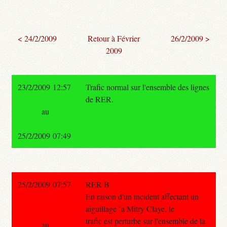
< 24/2/2009
Retour à Février
26/2/2009 >
2009
23/2/2009 12:57
Trafic normal sur l'ensemble des lignes
de RER.
au
25/2/2009 07:49
25/2/2009 07:57
RER B
En raison d'un incident affectant un
aiguillage `a Mitry Claye, le
trafic est perturbe sur l'ensemble de la
au