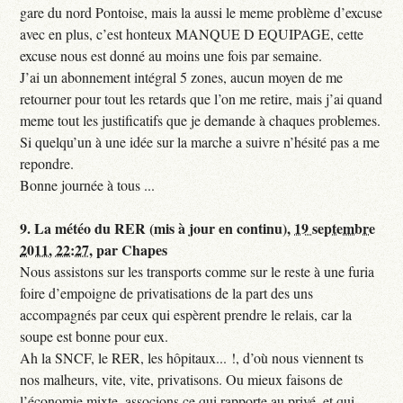
gare du nord Pontoise, mais la aussi le meme problème d’excuse
avec en plus, c’est honteux MANQUE D EQUIPAGE, cette
excuse nous est donné au moins une fois par semaine.
J’ai un abonnement intégral 5 zones, aucun moyen de me
retourner pour tout les retards que l’on me retire, mais j’ai quand
meme tout les justificatifs que je demande à chaques problemes.
Si quelqu’un à une idée sur la marche a suivre n’hésité pas a me
repondre.
Bonne journée à tous ...
9.
La météo du RER (mis à jour en continu),
19 septembre
2011, 22:27
,
par
Chapes
Nous assistons sur les transports comme sur le reste à une furia
foire d’empoigne de privatisations de la part des uns
accompagnés par ceux qui espèrent prendre le relais, car la
soupe est bonne pour eux.
Ah la SNCF, le RER, les hôpitaux... !, d’où nous viennent ts
nos malheurs, vite, vite, privatisons. Ou mieux faisons de
l’économie mixte, associons ce qui rapporte au privé, et qui