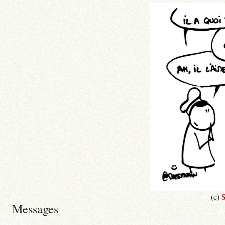
(c)
S
Messages