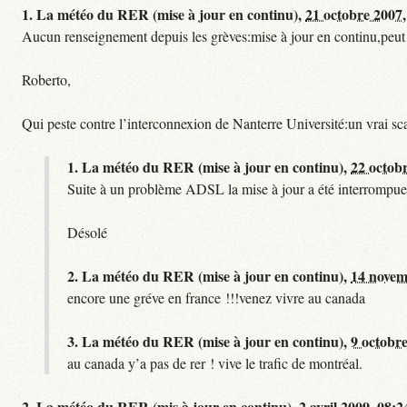
1.
La météo du RER (mise à jour en continu),
21 octobre 2007,
Aucun renseignement depuis les grèves:mise à jour en continu,peut etre
Roberto,
Qui peste contre l’interconnexion de Nanterre Université:un vrai sc
1.
La météo du RER (mise à jour en continu),
22 octob
Suite à un problème ADSL la mise à jour a été interrompue.
Désolé
2.
La météo du RER (mise à jour en continu),
14 novem
encore une gréve en france !!!venez vivre au canada
3.
La météo du RER (mise à jour en continu),
9 octobre
au canada y’a pas de rer ! vive le trafic de montréal.
2.
La météo du RER (mis à jour en continu),
2 avril 2009, 08:2