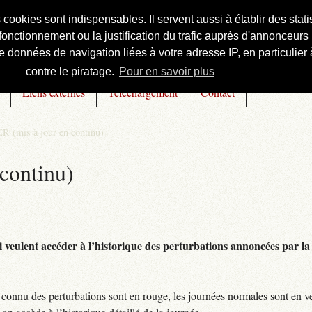
s cookies sont indispensables. Il servent aussi à établir des st
onctionnement ou la justification du trafic auprès d'annonceurs 
 données de navigation liées à votre adresse IP, en particulier à
contre le piratage.
Pour en savoir plus
Liens externes
Téléchargement
Contact
R (mis à jour en continu)
continu)
 veulent accéder à l’historique des perturbations annoncées par la 
connu des perturbations sont en rouge, les journées normales sont en ve