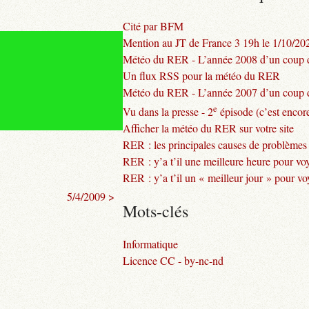
Cité par BFM
Mention au JT de France 3 19h le 1/10/20
Météo du RER - L’année 2008 d’un coup d
Un flux RSS pour la météo du RER
Météo du RER - L’année 2007 d’un coup d
e
Vu dans la presse - 2
épisode (c’est encore
Afficher la météo du RER sur votre site
RER : les principales causes de problèmes
RER : y’a t’il une meilleure heure pour vo
RER : y’a t’il un « meilleur jour » pour v
5/4/2009 >
Mots-clés
Informatique
Licence CC - by-nc-nd