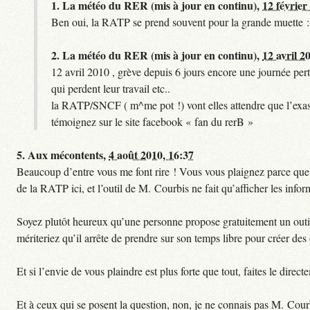
1.
La météo du RER (mis à jour en continu),
12 février
Ben oui, la RATP se prend souvent pour la grande muette :
2.
La météo du RER (mis à jour en continu),
12 avril 2
12 avril 2010 , grève depuis 6 jours encore une journée pert
qui perdent leur travail etc..
la RATP/SNCF ( m^me pot !) vont elles attendre que l’exas
témoignez sur le site facebook « fan du rerB »
5.
Aux mécontents,
4 août 2010, 16:37
Beaucoup d’entre vous me font rire ! Vous vous plaignez parce que ce
de la RATP ici, et l’outil de M. Courbis ne fait qu’afficher les inf
Soyez plutôt heureux qu’une personne propose gratuitement un outil 
mériteriez qu’il arrête de prendre sur son temps libre pour créer des o
Et si l’envie de vous plaindre est plus forte que tout, faites le dire
Et à ceux qui se posent la question, non, je ne connais pas M. Cour