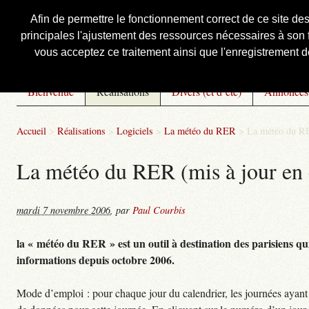
Afin de permettre le fonctionnement correct de ce site de
principales l'ajustement des ressources nécessaires à son f
Courbis, « LE » Blog Officiel
vous acceptez ce traitement ainsi que l'enregistrement de
Bienvenue
Réalisations
Divers (et d’été)
Annonces
Accueil
>
Réalisations
>
Logiciels
>
La météo du RER
>
La météo du RE
La météo du RER (mis à jour en 
mardi 7 novembre 2006
,
par
Paul Courbis
la « météo du RER » est un outil à destination des parisiens qui
informations depuis octobre 2006.
Mode d’emploi : pour chaque jour du calendrier, les journées ayant 