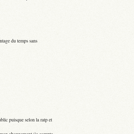
centage du temps sans
lic puisque selon la ratp et
yer mon abonnement (je compte