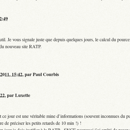
12:49
til. Je vous signale juste que depuis quelques jours, le calcul du pour
e du nouveau site RATP.
 2011, 15:42
,
par
Paul Courbis
:22
,
par
Luxette
 ce jour est une véritable mine d’informations (souvent inconnues du pub
ire de préciser les petits retards de 10 min !) !
si un jour je dois justifier à la RATP - SNCF pourquoi j’ai arrêté de pa