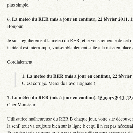
plus simple.
6.
La meteo du RER (mis a jour en continu),
22 février 2011, 
Bonjour,
Je suis regulierement la meteo du RER, et je vous remercie de cet ou
incident est interrompu, vraisemblablement suite a la mise en plac
Cordialement,
1.
La meteo du RER (mis a jour en continu),
22 février
C’est corrigé. Merci de l’avoir signalé !
7.
La météo du RER (mis à jour en continu),
15 mars 2011, 13
Cher Monsieur,
Utilisatrice malheureuse du RER B chaque jour, votre site découvert
la scnf, tout va toujours bien sur la ligne b et qu’il n’est pas nécessa
J’y reviendrais souvent, et je pense même utiliser cette ressource 