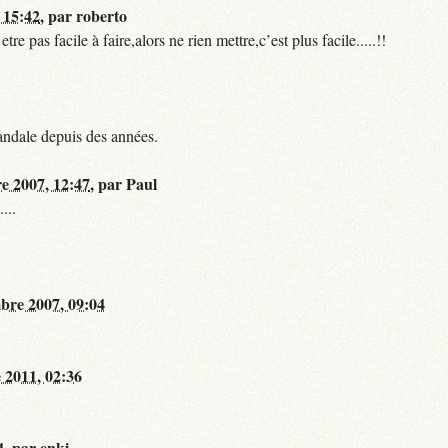
 15:42
,
par
roberto
 pas facile à faire,alors ne rien mettre,c’est plus facile.....!!
andale depuis des années.
re 2007, 12:47
,
par
Paul
...
bre 2007, 09:04
 2011, 02:36
4
,
par
enki