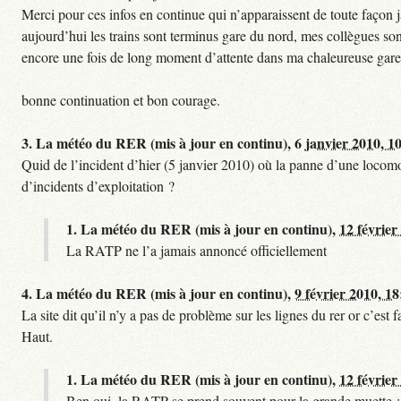
Merci pour ces infos en continue qui n’apparaissent de toute façon ja
aujourd’hui les trains sont terminus gare du nord, mes collègues sont
encore une fois de long moment d’attente dans ma chaleureuse gare
bonne continuation et bon courage.
3.
La météo du RER (mis à jour en continu),
6 janvier 2010, 1
Quid de l’incident d’hier (5 janvier 2010) où la panne d’une locomo
d’incidents d’exploitation ?
1.
La météo du RER (mis à jour en continu),
12 février
La RATP ne l’a jamais annoncé officiellement
4.
La météo du RER (mis à jour en continu),
9 février 2010, 18
La site dit qu’il n’y a pas de problème sur les lignes du rer or c’es
Haut.
1.
La météo du RER (mis à jour en continu),
12 février
Ben oui, la RATP se prend souvent pour la grande muette :