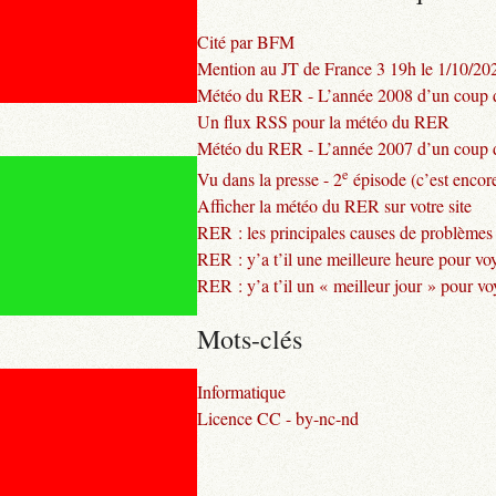
Cité par BFM
Mention au JT de France 3 19h le 1/10/20
Météo du RER - L’année 2008 d’un coup d
Un flux RSS pour la météo du RER
Météo du RER - L’année 2007 d’un coup d
e
Vu dans la presse - 2
épisode (c’est encore
Afficher la météo du RER sur votre site
RER : les principales causes de problèmes
RER : y’a t’il une meilleure heure pour vo
RER : y’a t’il un « meilleur jour » pour v
Mots-clés
Informatique
Licence CC - by-nc-nd