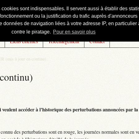
s cookies sont indispensables. Il servent aussi à établir des st
onctionnement ou la justification du trafic auprès d'annonceurs 
 données de navigation liées à votre adresse IP, en particulier à
contre le piratage.
Pour en savoir plus
Liens externes
Téléchargement
Contact
R (mis à jour en continu)
continu)
 veulent accéder à l’historique des perturbations annoncées par la 
connu des perturbations sont en rouge, les journées normales sont en ve