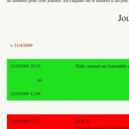
de données pour cette journée. En cliquant sur le numéro d’un jour, o
Jo
< 21/4/2009
21/4/2009 20:33
Trafic normal sur l'ensemble
au
22/4/2009 12:09
22/4/2009 12:17
RER A
En repercussions d'un inciden