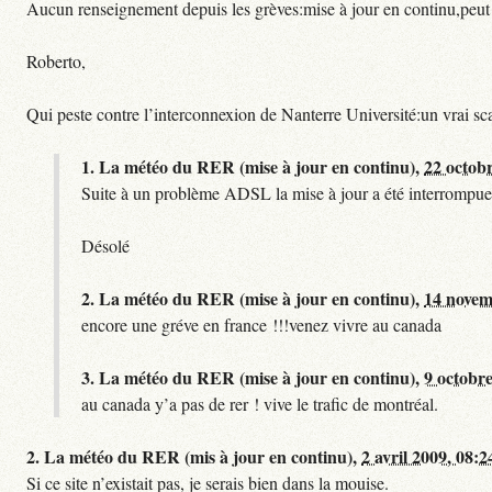
Aucun renseignement depuis les grèves:mise à jour en continu,peut etre
Roberto,
Qui peste contre l’interconnexion de Nanterre Université:un vrai sc
1.
La météo du RER (mise à jour en continu),
22 octob
Suite à un problème ADSL la mise à jour a été interrompue.
Désolé
2.
La météo du RER (mise à jour en continu),
14 novem
encore une gréve en france !!!venez vivre au canada
3.
La météo du RER (mise à jour en continu),
9 octobre
au canada y’a pas de rer ! vive le trafic de montréal.
2.
La météo du RER (mis à jour en continu),
2 avril 2009, 08:2
Si ce site n’existait pas, je serais bien dans la mouise.