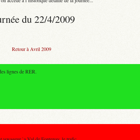
n accède à l’historique détaillé de la journée...
urnée du 22/4/2009
Retour à Avril 2009
 des lignes de RER.
t voyageur `a Val de Fontenay, le trafic