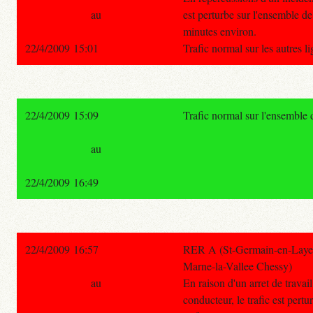
au
est perturbe sur l'ensemble de
minutes environ.
22/4/2009 15:01
Trafic normal sur les autres 
22/4/2009 15:09
Trafic normal sur l'ensemble
au
22/4/2009 16:49
22/4/2009 16:57
RER A (St-Germain-en-Laye -
Marne-la-Vallee Chessy)
au
En raison d'un arret de travai
conducteur, le trafic est pertu