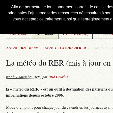
Afin de permettre le fonctionnement correct de ce site de
principales l'ajustement des ressources nécessaires à son f
Courbis, « LE » Blog Officiel
vous acceptez ce traitement ainsi que l'enregistrement de
Bienvenue
Réalisations
Divers (et d’été)
Annonces
Accueil
>
Réalisations
>
Logiciels
>
La météo du RER
>
La météo du RE
La météo du RER (mis à jour en 
mardi 7 novembre 2006
,
par
Paul Courbis
la « météo du RER » est un outil à destination des parisiens qui
informations depuis octobre 2006.
Mode d’emploi : pour chaque jour du calendrier, les journées ayant 