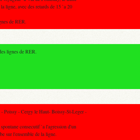
 la ligne, avec des retards de 15 `a 20
lignes de RER.
 des lignes de RER.
 Poissy - Cergy le Haut- Boissy-St-Leger -
l spontane consecutif `a l'agression d'un
rbe sur l'ensemble de la ligne.