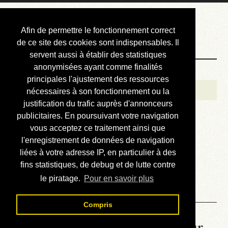
Courbis, « LE »
Afin de permettre le fonctionnement correct
Blog Officiel
de ce site des cookies sont indispensables. Il
servent aussi à établir des statistiques
anonymisées ayant comme finalités
Bienvenue
principales l'ajustement des ressources
Réalisations
nécessaires à son fonctionnement ou la
justification du trafic auprès d'annonceurs
Divers (et d’été)
publicitaires. En poursuivant votre navigation
vous acceptez ce traitement ainsi que
Annonces
l'enregistrement de données de navigation
Liens externes
liées à votre adresse IP, en particulier à des
fins statistiques, de debug et de lutte contre
Téléchargement
le piratage.
Pour en savoir plus
Contact
Compris
La météo du RER (mis à jour