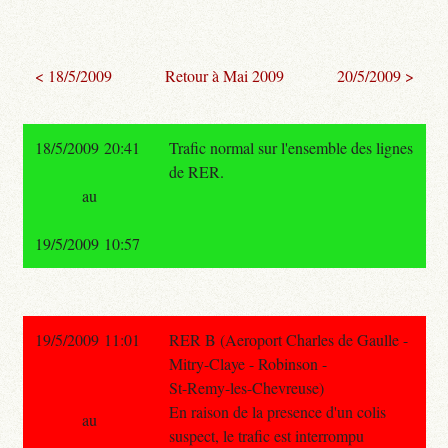
< 18/5/2009
Retour à Mai 2009
20/5/2009 >
18/5/2009 20:41
Trafic normal sur l'ensemble des lignes
de RER.
au
19/5/2009 10:57
19/5/2009 11:01
RER B (Aeroport Charles de Gaulle -
Mitry-Claye - Robinson -
St-Remy-les-Chevreuse)
En raison de la presence d'un colis
au
suspect, le trafic est interrompu