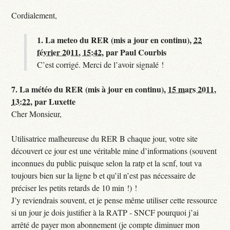
Cordialement,
1.
La meteo du RER (mis a jour en continu),
22
février 2011, 15:42
,
par
Paul Courbis
C’est corrigé. Merci de l’avoir signalé !
7.
La météo du RER (mis à jour en continu),
15 mars 2011,
13:22
,
par
Luxette
Cher Monsieur,
Utilisatrice malheureuse du RER B chaque jour, votre site
découvert ce jour est une véritable mine d’informations (souvent
inconnues du public puisque selon la ratp et la scnf, tout va
toujours bien sur la ligne b et qu’il n’est pas nécessaire de
préciser les petits retards de 10 min !) !
J’y reviendrais souvent, et je pense même utiliser cette ressource
si un jour je dois justifier à la RATP - SNCF pourquoi j’ai
arrêté de payer mon abonnement (je compte diminuer mon