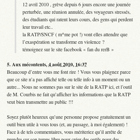
12 avril 2010 , grève depuis 6 jours encore une journée
perturbée, une réunion annulée, des voyageurs stressés,
des étudiants qui ratent leurs cours, des gens qui perdent
leur travail etc..
la RATP/SNCF ( m^me pot !) vont elles attendre que
l’exaspération se transforme en violence ?
témoignez sur le site facebook « fan du rerB »
5.
Aux mécontents,
4 août 2010, 16:37
Beaucoup d’entre vous me font rire ! Vous vous plaignez parce
que ce site n’a pas affiché telle ou telle info à un moment ou un
autre... Nous ne sommes pas sur le site de la RATP ici, et l’outil
de M. Courbis ne fait qu’afficher les informations que la RATP
veut bien transmettre au public !!!
Soyez plutôt heureux qu’une personne propose gratuitement un
outil bien utile à vous tous (et, au passage, à moi également) !
Face à de tels commentaires, vous mériteriez qu’il arrête de
prendre sur son temps libre pour créer des outils pour des