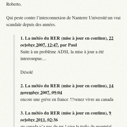
Roberto,
Qui peste contre l’interconnexion de Nanterre Université:un vrai
scandale depuis des années.
1.
La météo du RER (mise à jour en continu),
22
octobre 2007, 12:47
,
par
Paul
Suite à un problème ADSL la mise à jour a été
interrompue....
Désolé
2.
La météo du RER (mise à jour en continu),
14
novembre 2007, 09:04
encore une gréve en france !!!venez vivre au canada
3.
La météo du RER (mise à jour en continu),
9
octobre 2011, 02:36
au canada y’a pas de rer ! vive le trafic de montréal.