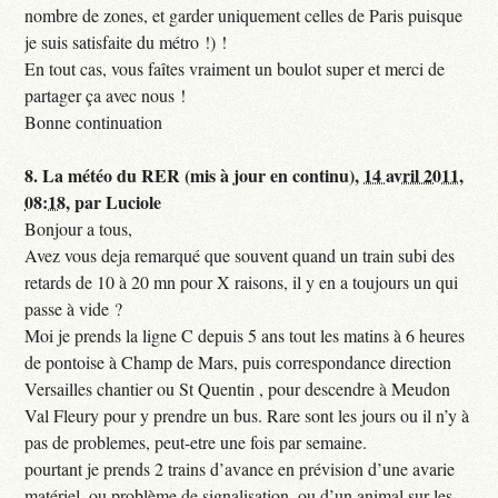
nombre de zones, et garder uniquement celles de Paris puisque
je suis satisfaite du métro !) !
En tout cas, vous faîtes vraiment un boulot super et merci de
partager ça avec nous !
Bonne continuation
8.
La météo du RER (mis à jour en continu),
14 avril 2011,
08:18
,
par
Luciole
Bonjour a tous,
Avez vous deja remarqué que souvent quand un train subi des
retards de 10 à 20 mn pour X raisons, il y en a toujours un qui
passe à vide ?
Moi je prends la ligne C depuis 5 ans tout les matins à 6 heures
de pontoise à Champ de Mars, puis correspondance direction
Versailles chantier ou St Quentin , pour descendre à Meudon
Val Fleury pour y prendre un bus. Rare sont les jours ou il n’y à
pas de problemes, peut-etre une fois par semaine.
pourtant je prends 2 trains d’avance en prévision d’une avarie
matériel, ou problème de signalisation, ou d’un animal sur les