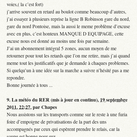
voies,( la c’est fort)
j’arrive souvent en retard au boulot comme beaucoup d’autres,
j’ai essayer à plusieurs reprise la ligne B Robinson gare du nord,
gare du nord Pontoise, mais la aussi le meme problème d’excuse
avec en plus, c’est honteux MANQUE D EQUIPAGE, cette
excuse nous est donné au moins une fois par semaine.
J’ai un abonnement intégral 5 zones, aucun moyen de me
retourner pour tout les retards que l’on me retire, mais j’ai quand
meme tout les justificatifs que je demande à chaques problemes.
Si quelqu’un à une idée sur la marche a suivre n’hésité pas a me
repondre.
Bonne journée à tous ...
9.
La météo du RER (mis à jour en continu),
19 septembre
2011, 22:27
,
par
Chapes
Nous assistons sur les transports comme sur le reste à une furia
foire d’empoigne de privatisations de la part des uns
accompagnés par ceux qui espèrent prendre le relais, car la
soupe est bonne pour eux.