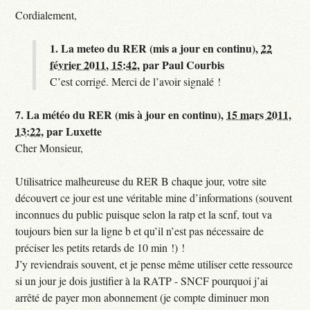
Cordialement,
1.
La meteo du RER (mis a jour en continu),
22
février 2011, 15:42
,
par
Paul Courbis
C’est corrigé. Merci de l’avoir signalé !
7.
La météo du RER (mis à jour en continu),
15 mars 2011,
13:22
,
par
Luxette
Cher Monsieur,
Utilisatrice malheureuse du RER B chaque jour, votre site
découvert ce jour est une véritable mine d’informations (souvent
inconnues du public puisque selon la ratp et la scnf, tout va
toujours bien sur la ligne b et qu’il n’est pas nécessaire de
préciser les petits retards de 10 min !) !
J’y reviendrais souvent, et je pense même utiliser cette ressource
si un jour je dois justifier à la RATP - SNCF pourquoi j’ai
arrêté de payer mon abonnement (je compte diminuer mon