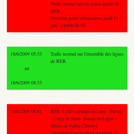
Trafic normal sur les autres lignes de
RER.
Prochain point information, jeudi 18
juin `a partir de 6h.
18/6/2009 05:33
Trafic normal sur l'ensemble des lignes
de RER.
au
18/6/2009 08:33
18/6/2009 08:41
RER A (St-Germain-en-Laye - Poissy
- Cergy le Haut- Boissy-St-Leger -
Marne-la-Vallee Chessy)
En raison d'un incident voyageur `a