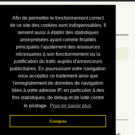
Courbis, « LE »
Afin de permettre le fonctionnement correct
Blog Officiel
de ce site des cookies sont indispensables. Il
servent aussi à établir des statistiques
anonymisées ayant comme finalités
Bienvenue
principales l'ajustement des ressources
Réalisations
nécessaires à son fonctionnement ou la
justification du trafic auprès d'annonceurs
Divers (et d’été)
publicitaires. En poursuivant votre navigation
vous acceptez ce traitement ainsi que
Annonces
l'enregistrement de données de navigation
Liens externes
liées à votre adresse IP, en particulier à des
fins statistiques, de debug et de lutte contre
Téléchargement
le piratage.
Pour en savoir plus
Contact
Compris
La météo du RER (mis à jour