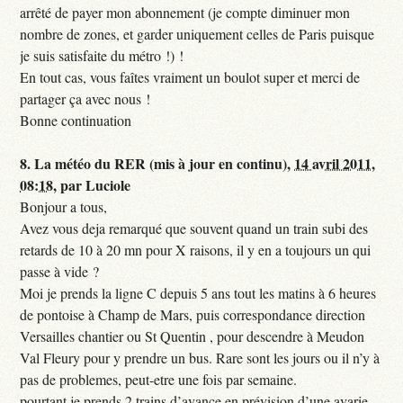
arrêté de payer mon abonnement (je compte diminuer mon
nombre de zones, et garder uniquement celles de Paris puisque
je suis satisfaite du métro !) !
En tout cas, vous faîtes vraiment un boulot super et merci de
partager ça avec nous !
Bonne continuation
8.
La météo du RER (mis à jour en continu),
14 avril 2011,
08:18
,
par
Luciole
Bonjour a tous,
Avez vous deja remarqué que souvent quand un train subi des
retards de 10 à 20 mn pour X raisons, il y en a toujours un qui
passe à vide ?
Moi je prends la ligne C depuis 5 ans tout les matins à 6 heures
de pontoise à Champ de Mars, puis correspondance direction
Versailles chantier ou St Quentin , pour descendre à Meudon
Val Fleury pour y prendre un bus. Rare sont les jours ou il n’y à
pas de problemes, peut-etre une fois par semaine.
pourtant je prends 2 trains d’avance en prévision d’une avarie