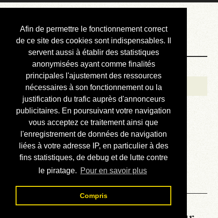
Courbis, « LE »
Afin de permettre le fonctionnement correct
Blog Officiel
de ce site des cookies sont indispensables. Il
servent aussi à établir des statistiques
anonymisées ayant comme finalités
Bienvenue
principales l'ajustement des ressources
Réalisations
nécessaires à son fonctionnement ou la
justification du trafic auprès d'annonceurs
Divers (et d’été)
publicitaires. En poursuivant votre navigation
vous acceptez ce traitement ainsi que
Annonces
l'enregistrement de données de navigation
Liens externes
liées à votre adresse IP, en particulier à des
fins statistiques, de debug et de lutte contre
Téléchargement
le piratage.
Pour en savoir plus
Contact
Compris
La météo du RER (mis à jour