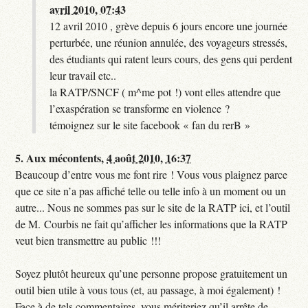
avril 2010, 07:43
12 avril 2010 , grève depuis 6 jours encore une journée
perturbée, une réunion annulée, des voyageurs stressés,
des étudiants qui ratent leurs cours, des gens qui perdent
leur travail etc..
la RATP/SNCF ( m^me pot !) vont elles attendre que
l’exaspération se transforme en violence ?
témoignez sur le site facebook « fan du rerB »
5.
Aux mécontents,
4 août 2010, 16:37
Beaucoup d’entre vous me font rire ! Vous vous plaignez parce
que ce site n’a pas affiché telle ou telle info à un moment ou un
autre... Nous ne sommes pas sur le site de la RATP ici, et l’outil
de M. Courbis ne fait qu’afficher les informations que la RATP
veut bien transmettre au public !!!
Soyez plutôt heureux qu’une personne propose gratuitement un
outil bien utile à vous tous (et, au passage, à moi également) !
Face à de tels commentaires, vous mériteriez qu’il arrête de