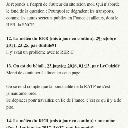
Je réponds à l’esprit de l’auteur du site selon moi. Qui n’aborde
le fond de la question : Pourquoi se dégradent les transports,
comme les autres secteurs publics en France et ailleurs, dont le
RER, la SNCF...
12.
La météo du RER (mis à jour en continu),
29 octobre
2011, 23:25
,
par
dudule91
il y’avait un problème avec le RER C
13.
On est du bétail.,
23 janvier 2016, 01:13
,
par
LeCuizidé
Merci de continuer à alimenter cette page.
On se rend compte que la ponctualité de la RATP ne s’est
jamais améliorée...
Se déplacer pour travailler, en Île de France, c’est ce qu’il y a de
pire.
14.
La météo du RER (mis à jour en continu) : une mine
d’or !,
1er janvier 2017, 18:37
,
par
Jeannot91