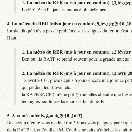
1.
La météo du RER (mis à jour en continu),
12 février
La RATP ne l’a jamais annoncé officiellement
4.
La météo du RER (mis à jour en continu),
9 février 2010, 18
La site dit qu’il n’y a pas de problème sur les lignes du rer or c’es
Haut.
1.
La météo du RER (mis à jour en continu),
12 février
Ben oui, la RATP se prend souvent pour la grande muette :
2.
La météo du RER (mis à jour en continu),
12 avril 2
12 avril 2010 , grève depuis 6 jours encore une journée pert
qui perdent leur travail etc..
la RATP/SNCF ( m^me pot !) vont elles attendre que l’exas
témoignez sur le site facebook « fan du rerB »
5.
Aux mécontents,
4 août 2010, 16:37
Beaucoup d’entre vous me font rire ! Vous vous plaignez parce que ce
de la RATP ici, et l’outil de M. Courbis ne fait qu’afficher les inf