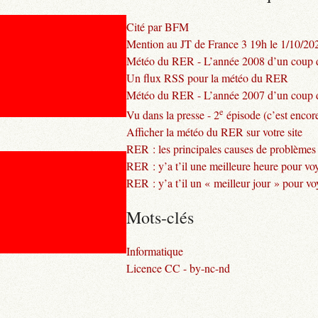
Cité par BFM
Mention au JT de France 3 19h le 1/10/20
Météo du RER - L’année 2008 d’un coup d
Un flux RSS pour la météo du RER
Météo du RER - L’année 2007 d’un coup d
e
Vu dans la presse - 2
épisode (c’est encore
Afficher la météo du RER sur votre site
RER : les principales causes de problèmes
RER : y’a t’il une meilleure heure pour vo
RER : y’a t’il un « meilleur jour » pour v
Mots-clés
Informatique
Licence CC - by-nc-nd