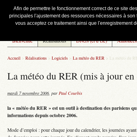
Afin de permettre le fonctionnement correct de ce site de
principales l'ajustement des ressources nécessaires à son f
Courbis, « LE » Blog Officiel
vous acceptez ce traitement ainsi que l'enregistrement de
Bienvenue
Réalisations
Divers (et d’été)
Annonces
Accueil
>
Réalisations
>
Logiciels
>
La météo du RER
>
La météo du RE
La météo du RER (mis à jour en 
mardi 7 novembre 2006
,
par
Paul Courbis
la « météo du RER » est un outil à destination des parisiens qui
informations depuis octobre 2006.
Mode d’emploi : pour chaque jour du calendrier, les journées ayant 