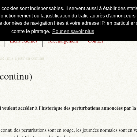
s cookies sont indispensables. Il servent aussi à établir des st
onctionnement ou la justification du trafic auprès d'annonceurs 
 données de navigation liées à votre adresse IP, en particulier à
contre le piratage.
Pour en savoir plus
Liens externes
Téléchargement
Contact
R (mis à jour en continu)
continu)
 veulent accéder à l’historique des perturbations annoncées par la 
connu des perturbations sont en rouge, les journées normales sont en ve