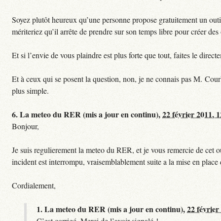
Soyez plutôt heureux qu’une personne propose gratuitement un outil 
mériteriez qu’il arrête de prendre sur son temps libre pour créer des o
Et si l’envie de vous plaindre est plus forte que tout, faites le dire
Et à ceux qui se posent la question, non, je ne connais pas M. Cour
plus simple.
6.
La meteo du RER (mis a jour en continu),
22 février 2011, 
Bonjour,
Je suis regulierement la meteo du RER, et je vous remercie de cet ou
incident est interrompu, vraisemblablement suite a la mise en plac
Cordialement,
1.
La meteo du RER (mis a jour en continu),
22 février
C’est corrigé. Merci de l’avoir signalé !