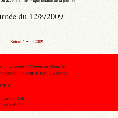
n accède à l’historique détaillé de la journée...
urnée du 12/8/2009
Retour à Août 2009
ave de voyageur `a Nogent sur Marne, le
Vincennes et Joinville le Pont. Un service
 RER C,
i.
s lignes de RER.
 aout `a 6h00