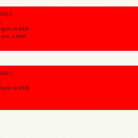
 RER C,
i.
s lignes de RER.
 aout `a 6h00
 RER C,
i.
s lignes de RER.