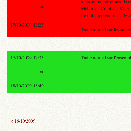
interrompu brievement la ci
au
Melun via Combs la Ville.
Le trafic reprend mais des 
.
17/10/2009 17:25
Trafic normal sur les autre
17/10/2009 17:33
Trafic normal sur l'ensemb
au
18/10/2009 18:49
< 16/10/2009