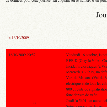
de données pour cette journée. En cliquant sur le numéro d’un jour, o
Jou
< 16/10/2009
16/10/2009 20:57
Vendredi 16 octobre, le poi
RER D (Orry-la-Ville - Cre
Incidents electriques `a Ve
Mercredi `a 23h15, un defau
Vert-de-Maisons (Val-de-Ma
electrique et de tous les c
800 circuits de signalisati
forte densite de trafic.
Jeudi `a 5h01, un autre inc
au
Seine a provoque des pertu