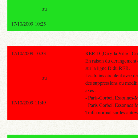
au
17/10/2009 10:25
17/10/2009 10:33
RER D (Orry-la-Ville - Cre
En raison du derangement d'
sur la ligne D du RER.
Les trains circulent avec d
au
des suppressions ou modific
axes :
- Paris-Corbeil Essonnes-
17/10/2009 11:49
- Paris-Corbeil Essonnes-M
Trafic normal sur les autre