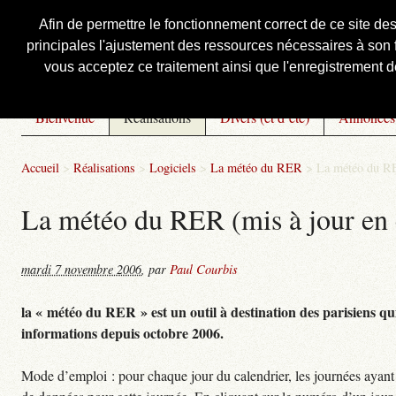
Afin de permettre le fonctionnement correct de ce site de
principales l'ajustement des ressources nécessaires à son f
Courbis, « LE » Blog Officiel
vous acceptez ce traitement ainsi que l'enregistrement de
Bienvenue
Réalisations
Divers (et d’été)
Annonces
Accueil
>
Réalisations
>
Logiciels
>
La météo du RER
>
La météo du RE
La météo du RER (mis à jour en 
mardi 7 novembre 2006
,
par
Paul Courbis
la « météo du RER » est un outil à destination des parisiens qui
informations depuis octobre 2006.
Mode d’emploi : pour chaque jour du calendrier, les journées ayant 