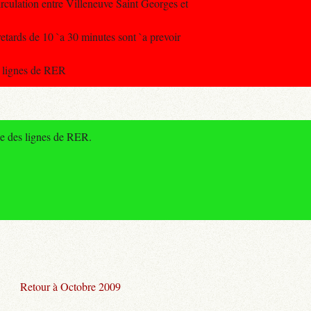
rculation entre Villeneuve Saint Georges et
retards de 10 `a 30 minutes sont `a prevoir
s lignes de RER
le des lignes de RER.
Retour à Octobre 2009