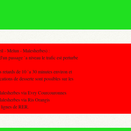
il - Melun - Malesherbes) :
un passage `a niveau le trafic est perturbe
es retards de 10 `a 30 minutes environ et
ations de desserte sont possibles sur les
Malesherbes via Evry Courcouronnes
alesherbes via Ris Orangis
s lignes de RER.