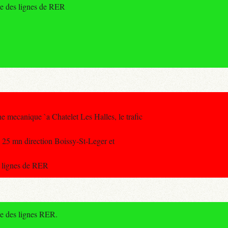
le des lignes de RER
e mecanique `a Chatelet Les Halles, le trafic
a 25 mn direction Boissy-St-Leger et
s lignes de RER
le des lignes RER.