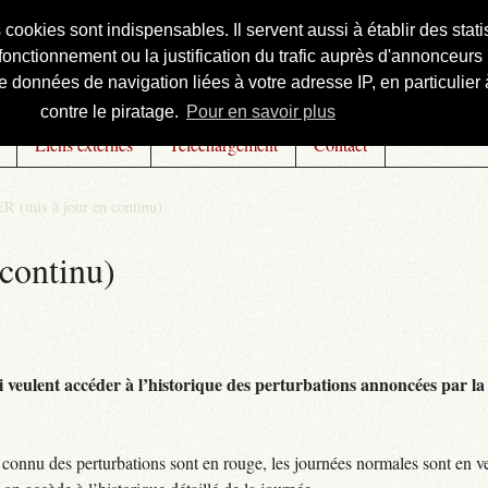
s cookies sont indispensables. Il servent aussi à établir des st
onctionnement ou la justification du trafic auprès d'annonceurs 
 données de navigation liées à votre adresse IP, en particulier à
contre le piratage.
Pour en savoir plus
Liens externes
Téléchargement
Contact
R (mis à jour en continu)
continu)
 veulent accéder à l’historique des perturbations annoncées par la 
connu des perturbations sont en rouge, les journées normales sont en ve