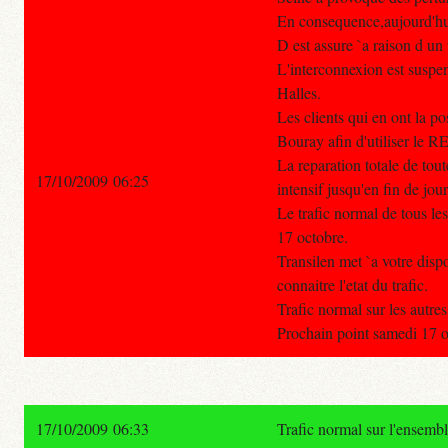
En consequence,aujourd'hui,
D est assure `a raison d un 
L'interconnexion est suspe
Halles.
Les clients qui en ont la po
Bouray afin d'utiliser le R
La reparation totale de toute
17/10/2009 06:25
intensif jusqu'en fin de jou
Le trafic normal de tous le
17 octobre.
Transilen met `a votre dis
connaitre l'etat du trafic.
Trafic normal sur les autre
Prochain point samedi 17 o
17/10/2009 06:33
Trafic normal sur l'ensemb