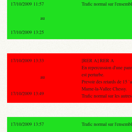
17/10/2009 11:57
Trafic normal sur l'ensemb
au
17/10/2009 13:25
17/10/2009 13:33
[RER A] RER A
En repercussion d'une pann
est perturbe.
au
Prevoir des retards de 15 `
Marne-la-Vallee Chessy.
17/10/2009 13:49
Trafic normal sur les autre
17/10/2009 13:57
Trafic normal sur l'ensemb