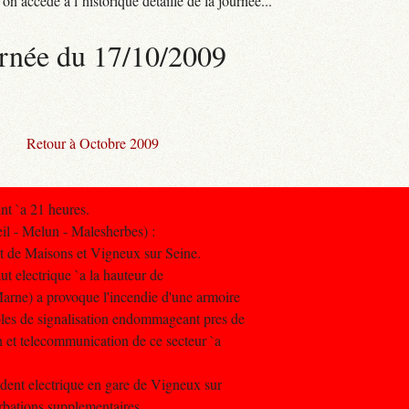
n accède à l’historique détaillé de la journée...
rnée du 17/10/2009
Retour à Octobre 2009
nt `a 21 heures.
il - Melun - Malesherbes) :
rt de Maisons et Vigneux sur Seine.
t electrique `a la hauteur de
rne) a provoque l'incendie d'une armoire
ables de signalisation endommageant pres de
on et telecommunication de ce secteur `a
ident electrique en gare de Vigneux sur
rbations supplementaires.