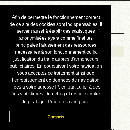
Courbis, « LE »
Afin de permettre le fonctionnement correct
Blog Officiel
de ce site des cookies sont indispensables. Il
servent aussi à établir des statistiques
anonymisées ayant comme finalités
Bienvenue
principales l'ajustement des ressources
Réalisations
nécessaires à son fonctionnement ou la
justification du trafic auprès d'annonceurs
Divers (et d’été)
publicitaires. En poursuivant votre navigation
vous acceptez ce traitement ainsi que
Annonces
l'enregistrement de données de navigation
Liens externes
liées à votre adresse IP, en particulier à des
fins statistiques, de debug et de lutte contre
Téléchargement
le piratage.
Pour en savoir plus
Contact
Compris
La météo du RER (mis à jour