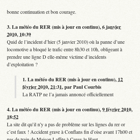
bonne continuation et bon courage.
3.
La météo du RER (mis à jour en continu),
6 janvier
2010, 10:39
Quid de l’incident d’hier (5 janvier 2010) où la panne d’une
locomotive a bloqué le trafic entre 8h30 et 10h, obligeant à
prendre une ligne D elle-même victime d’incidents
d’exploitation ?
1.
La météo du RER (mis à jour en continu),
12
février 2010, 21:31
,
par
Paul Courbis
La RATP ne l’a jamais annoncé officiellement
4.
La météo du RER (mis à jour en continu),
9 février 2010,
18:52
La site dit qu’il n’y a pas de problème sur les lignes du rer or
c’est faux ! Accident grave à Conflans fin d’oise avant 17h00 et
pas de train de Maison Laffite à Cergy le Haut.