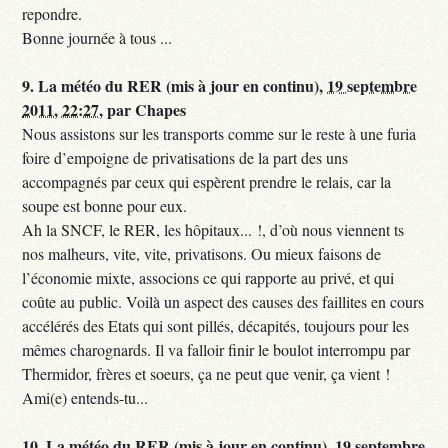
repondre.
Bonne journée à tous ...
9.
La météo du RER (mis à jour en continu),
19 septembre
2011, 22:27
,
par
Chapes
Nous assistons sur les transports comme sur le reste à une furia
foire d’empoigne de privatisations de la part des uns
accompagnés par ceux qui espèrent prendre le relais, car la
soupe est bonne pour eux.
Ah la SNCF, le RER, les hôpitaux... !, d’où nous viennent ts
nos malheurs, vite, vite, privatisons. Ou mieux faisons de
l’économie mixte, associons ce qui rapporte au privé, et qui
coûte au public. Voilà un aspect des causes des faillites en cours
accélérés des Etats qui sont pillés, décapités, toujours pour les
mêmes charognards. Il va falloir finir le boulot interrompu par
Thermidor, frères et soeurs, ça ne peut que venir, ça vient !
Ami(e) entends-tu...
10.
La météo du RER (mis à jour en continu),
19 septembre