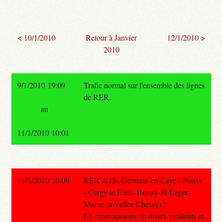
< 10/1/2010
Retour à Janvier
12/1/2010 >
2010
9/1/2010 19:09
Trafic normal sur l'ensemble des lignes
de RER.
au
11/1/2010 10:01
11/1/2010 10:09
RER A (St-Germain-en-Laye - Poissy
- Cergy le Haut- Boissy-St-Leger -
Marne-la-Vallee Chessy) :
En repercussions de divers incidents et