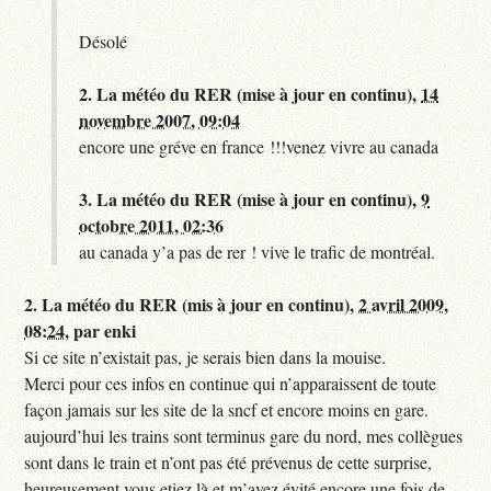
Désolé
2.
La météo du RER (mise à jour en continu),
14
novembre 2007, 09:04
encore une gréve en france !!!venez vivre au canada
3.
La météo du RER (mise à jour en continu),
9
octobre 2011, 02:36
au canada y’a pas de rer ! vive le trafic de montréal.
2.
La météo du RER (mis à jour en continu),
2 avril 2009,
08:24
,
par
enki
Si ce site n’existait pas, je serais bien dans la mouise.
Merci pour ces infos en continue qui n’apparaissent de toute
façon jamais sur les site de la sncf et encore moins en gare.
aujourd’hui les trains sont terminus gare du nord, mes collègues
sont dans le train et n’ont pas été prévenus de cette surprise,
heureusement vous etiez là et m’avez évité encore une fois de