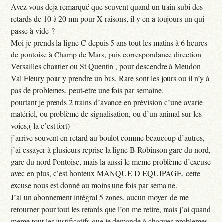
Avez vous deja remarqué que souvent quand un train subi des
retards de 10 à 20 mn pour X raisons, il y en a toujours un qui
passe à vide ?
Moi je prends la ligne C depuis 5 ans tout les matins à 6 heures
de pontoise à Champ de Mars, puis correspondance direction
Versailles chantier ou St Quentin , pour descendre à Meudon
Val Fleury pour y prendre un bus. Rare sont les jours ou il n’y à
pas de problemes, peut-etre une fois par semaine.
pourtant je prends 2 trains d’avance en prévision d’une avarie
matériel, ou problème de signalisation, ou d’un animal sur les
voies,( la c’est fort)
j’arrive souvent en retard au boulot comme beaucoup d’autres,
j’ai essayer à plusieurs reprise la ligne B Robinson gare du nord,
gare du nord Pontoise, mais la aussi le meme problème d’excuse
avec en plus, c’est honteux MANQUE D EQUIPAGE, cette
excuse nous est donné au moins une fois par semaine.
J’ai un abonnement intégral 5 zones, aucun moyen de me
retourner pour tout les retards que l’on me retire, mais j’ai quand
meme tout les justificatifs que je demande à chaques problemes.