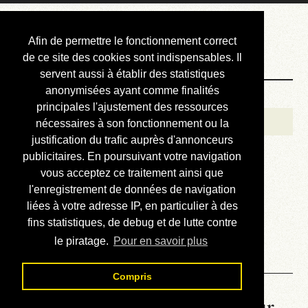
Courbis, « LE »
Afin de permettre le fonctionnement correct
Blog Officiel
de ce site des cookies sont indispensables. Il
servent aussi à établir des statistiques
anonymisées ayant comme finalités
Bienvenue
principales l'ajustement des ressources
Réalisations
nécessaires à son fonctionnement ou la
justification du trafic auprès d'annonceurs
Divers (et d’été)
publicitaires. En poursuivant votre navigation
vous acceptez ce traitement ainsi que
Annonces
l'enregistrement de données de navigation
Liens externes
liées à votre adresse IP, en particulier à des
fins statistiques, de debug et de lutte contre
Téléchargement
le piratage.
Pour en savoir plus
Contact
Compris
La météo du RER (mis à jour