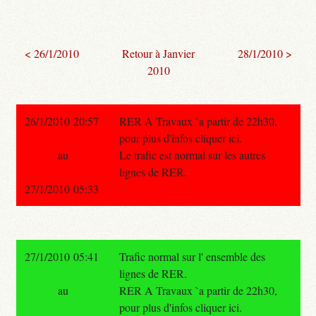
< 26/1/2010
Retour à Janvier
28/1/2010 >
2010
26/1/2010 20:57
RER A Travaux `a partir de 22h30,
pour plus d'infos cliquer ici.
au
Le trafic est normal sur les autres
lignes de RER.
27/1/2010 05:33
27/1/2010 05:41
Trafic normal sur l' ensemble des
lignes de RER.
au
RER A Travaux `a partir de 22h30,
pour plus d'infos cliquer ici.