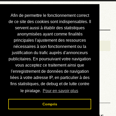
Courbis, « LE »
Afin de permettre le fonctionnement correct
Blog Officiel
de ce site des cookies sont indispensables. Il
servent aussi à établir des statistiques
anonymisées ayant comme finalités
Bienvenue
principales l'ajustement des ressources
Réalisations
nécessaires à son fonctionnement ou la
justification du trafic auprès d'annonceurs
Divers (et d’été)
publicitaires. En poursuivant votre navigation
vous acceptez ce traitement ainsi que
Annonces
l'enregistrement de données de navigation
Liens externes
liées à votre adresse IP, en particulier à des
fins statistiques, de debug et de lutte contre
Téléchargement
le piratage.
Pour en savoir plus
Contact
Compris
La météo du RER (mis à jour