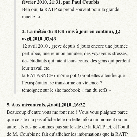
février 2010, 21:31
,
par
Paul Courbis
Ben oui, la RATP se prend souvent pour la grande
muette :-(
2.
La météo du RER (mis à jour en continu),
12
avril 2010, 07:43
12 avril 2010 , grève depuis 6 jours encore une journée
perturbée, une réunion annulée, des voyageurs stressés,
des étudiants qui ratent leurs cours, des gens qui perdent
leur travail etc..
la RATP/SNCF ( m^me pot !) vont elles attendre que
l’exaspération se transforme en violence ?
témoignez sur le site facebook « fan du rerB »
5.
Aux mécontents,
4 août 2010, 16:37
Beaucoup d’entre vous me font rire ! Vous vous plaignez parce
que ce site n’a pas affiché telle ou telle info à un moment ou un
autre... Nous ne sommes pas sur le site de la RATP ici, et l’outil
de M. Courbis ne fait qu’afficher les informations que la RATP