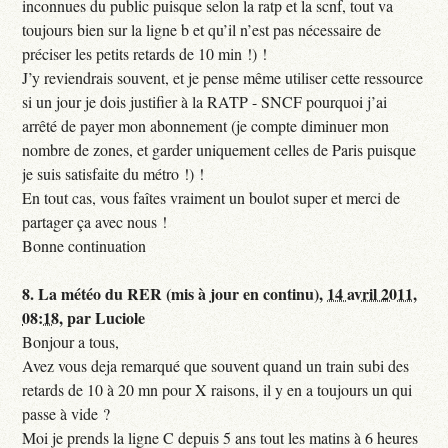
inconnues du public puisque selon la ratp et la scnf, tout va
toujours bien sur la ligne b et qu’il n’est pas nécessaire de
préciser les petits retards de 10 min !) !
J’y reviendrais souvent, et je pense même utiliser cette ressource
si un jour je dois justifier à la RATP - SNCF pourquoi j’ai
arrêté de payer mon abonnement (je compte diminuer mon
nombre de zones, et garder uniquement celles de Paris puisque
je suis satisfaite du métro !) !
En tout cas, vous faîtes vraiment un boulot super et merci de
partager ça avec nous !
Bonne continuation
8.
La météo du RER (mis à jour en continu),
14 avril 2011,
08:18
,
par
Luciole
Bonjour a tous,
Avez vous deja remarqué que souvent quand un train subi des
retards de 10 à 20 mn pour X raisons, il y en a toujours un qui
passe à vide ?
Moi je prends la ligne C depuis 5 ans tout les matins à 6 heures