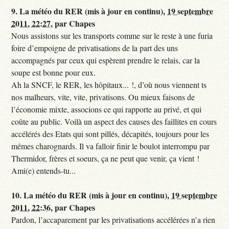
9.
La météo du RER (mis à jour en continu),
19 septembre
2011, 22:27
,
par
Chapes
Nous assistons sur les transports comme sur le reste à une furia
foire d’empoigne de privatisations de la part des uns
accompagnés par ceux qui espèrent prendre le relais, car la
soupe est bonne pour eux.
Ah la SNCF, le RER, les hôpitaux... !, d’où nous viennent ts
nos malheurs, vite, vite, privatisons. Ou mieux faisons de
l’économie mixte, associons ce qui rapporte au privé, et qui
coûte au public. Voilà un aspect des causes des faillites en cours
accélérés des Etats qui sont pillés, décapités, toujours pour les
mêmes charognards. Il va falloir finir le boulot interrompu par
Thermidor, frères et soeurs, ça ne peut que venir, ça vient !
Ami(e) entends-tu...
10.
La météo du RER (mis à jour en continu),
19 septembre
2011, 22:36
,
par
Chapes
Pardon, l’accaparement par les privatisations accélérées n’a rien