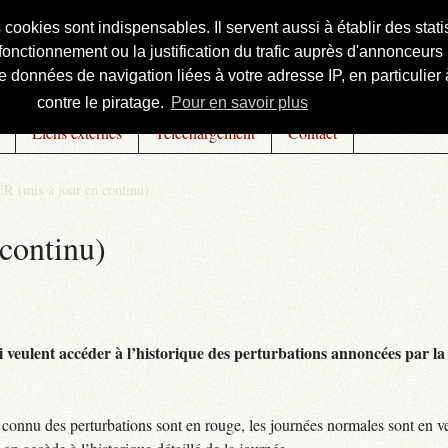
s cookies sont indispensables. Il servent aussi à établir des st
onctionnement ou la justification du trafic auprès d'annonceurs 
 données de navigation liées à votre adresse IP, en particulier à
contre le piratage.
Pour en savoir plus
Liens externes
Téléchargement
Contact
R (mis à jour en continu)
continu)
 veulent accéder à l’historique des perturbations annoncées par la 
connu des perturbations sont en rouge, les journées normales sont en ve