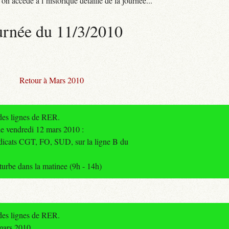
n accède à l’historique détaillé de la journée...
urnée du 11/3/2010
Retour à Mars 2010
 des lignes de RER.
le vendredi 12 mars 2010 :
ndicats CGT, FO, SUD, sur la ligne B du
urbe dans la matinee (9h - 14h)
 des lignes de RER.
mars 2010.