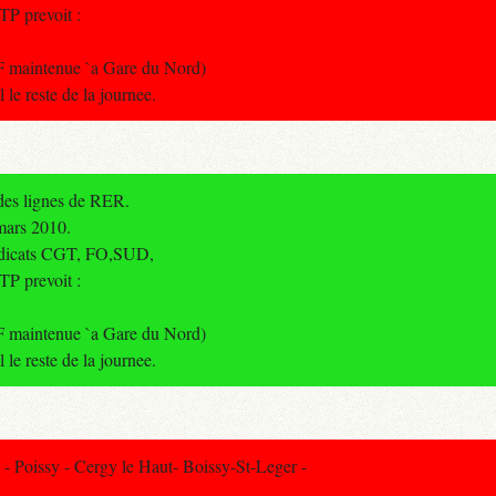
TP prevoit :
F maintenue `a Gare du Nord)
le reste de la journee.
 des lignes de RER.
mars 2010.
yndicats CGT, FO,SUD,
TP prevoit :
F maintenue `a Gare du Nord)
le reste de la journee.
 Poissy - Cergy le Haut- Boissy-St-Leger -