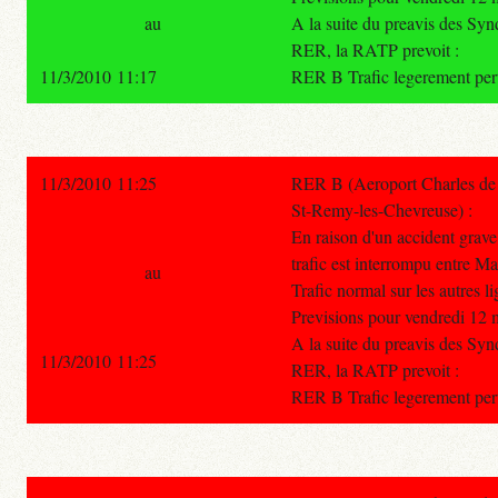
au
A la suite du preavis des Sy
RER, la RATP prevoit :
11/3/2010 11:17
RER B Trafic legerement pert
11/3/2010 11:25
RER B (Aeroport Charles de 
St-Remy-les-Chevreuse) :
En raison d'un accident grave
trafic est interrompu entre M
au
Trafic normal sur les autres 
Previsions pour vendredi 12 
A la suite du preavis des Sy
11/3/2010 11:25
RER, la RATP prevoit :
RER B Trafic legerement pert