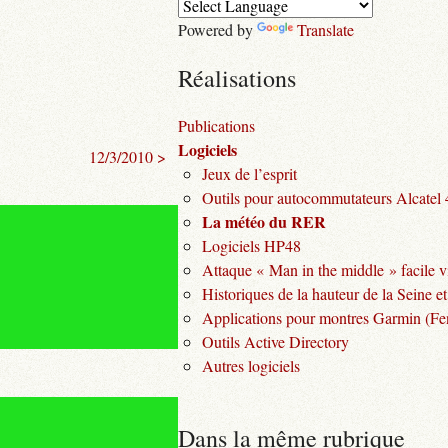
Powered by
Translate
Réalisations
Publications
Logiciels
12/3/2010 >
Jeux de l’esprit
Outils pour autocommutateurs Alcatel
La météo du RER
Logiciels HP48
Attaque « Man in the middle » facile v
Historiques de la hauteur de la Seine et
Applications pour montres Garmin (Fen
Outils Active Directory
Autres logiciels
Dans la même rubrique