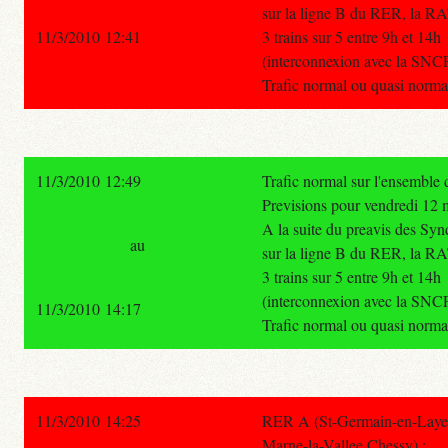
sur la ligne B du RER, la RA
11/3/2010 12:41
3 trains sur 5 entre 9h et 14h
(interconnexion avec la SNC
Trafic normal ou quasi normal 
11/3/2010 12:49
Trafic normal sur l'ensemble
Previsions pour vendredi 12 
A la suite du preavis des S
au
sur la ligne B du RER, la RA
3 trains sur 5 entre 9h et 14h
(interconnexion avec la SNC
11/3/2010 14:17
Trafic normal ou quasi normal 
11/3/2010 14:25
RER A (St-Germain-en-Laye -
Marne-la-Vallee Chessy) :