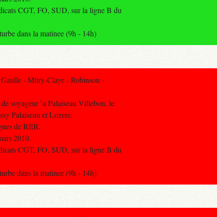
ndicats CGT, FO, SUD, sur la ligne B du
urbe dans la matinee (9h - 14h)
Gaulle - Mitry-Claye - Robinson -
 de voyageur `a Palaiseau Villebon, le
assy Palaiseau et Lozere.
lignes de RER.
mars 2010.
ndicats CGT, FO, SUD, sur la ligne B du
urbe dans la matinee (9h - 14h)