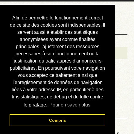
Courbis, « LE »
Afin de permettre le fonctionnement correct
Blog Officiel
de ce site des cookies sont indispensables. Il
servent aussi à établir des statistiques
anonymisées ayant comme finalités
Bienvenue
principales l'ajustement des ressources
Réalisations
nécessaires à son fonctionnement ou la
justification du trafic auprès d'annonceurs
Divers (et d’été)
publicitaires. En poursuivant votre navigation
vous acceptez ce traitement ainsi que
Annonces
l'enregistrement de données de navigation
Liens externes
liées à votre adresse IP, en particulier à des
fins statistiques, de debug et de lutte contre
Téléchargement
le piratage.
Pour en savoir plus
Contact
Compris
La météo du RER (mis à jour