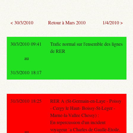
< 30/3/2010
Retour à Mars 2010
1/4/2010 >
30/3/2010 09:41
Trafic normal sur l'ensemble des lignes
de RER
au
31/3/2010 18:17
31/3/2010 18:25
RER A (St-Germain-en-Laye - Poissy
- Cergy le Haut- Boissy-St-Leger -
Marne-la-Vallee Chessy) :
En repercussion d'un incident
voyageur `a Charles de Gaulle-Etoile,
au