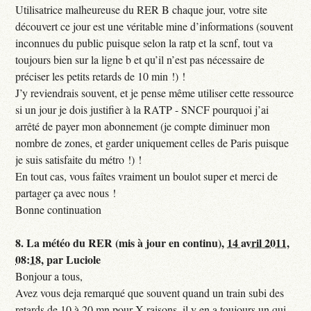
Utilisatrice malheureuse du RER B chaque jour, votre site
découvert ce jour est une véritable mine d’informations (souvent
inconnues du public puisque selon la ratp et la scnf, tout va
toujours bien sur la ligne b et qu’il n’est pas nécessaire de
préciser les petits retards de 10 min !) !
J’y reviendrais souvent, et je pense même utiliser cette ressource
si un jour je dois justifier à la RATP - SNCF pourquoi j’ai
arrêté de payer mon abonnement (je compte diminuer mon
nombre de zones, et garder uniquement celles de Paris puisque
je suis satisfaite du métro !) !
En tout cas, vous faîtes vraiment un boulot super et merci de
partager ça avec nous !
Bonne continuation
8.
La météo du RER (mis à jour en continu),
14 avril 2011,
08:18
,
par
Luciole
Bonjour a tous,
Avez vous deja remarqué que souvent quand un train subi des
retards de 10 à 20 mn pour X raisons, il y en a toujours un qui