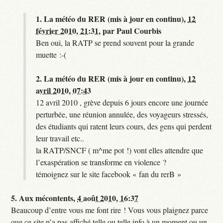
1.
La météo du RER (mis à jour en continu),
12
février 2010, 21:31
,
par
Paul Courbis
Ben oui, la RATP se prend souvent pour la grande
muette :-(
2.
La météo du RER (mis à jour en continu),
12
avril 2010, 07:43
12 avril 2010 , grève depuis 6 jours encore une journée
perturbée, une réunion annulée, des voyageurs stressés,
des étudiants qui ratent leurs cours, des gens qui perdent
leur travail etc..
la RATP/SNCF ( m^me pot !) vont elles attendre que
l’exaspération se transforme en violence ?
témoignez sur le site facebook « fan du rerB »
5.
Aux mécontents,
4 août 2010, 16:37
Beaucoup d’entre vous me font rire ! Vous vous plaignez parce
que ce site n’a pas affiché telle ou telle info à un moment ou un