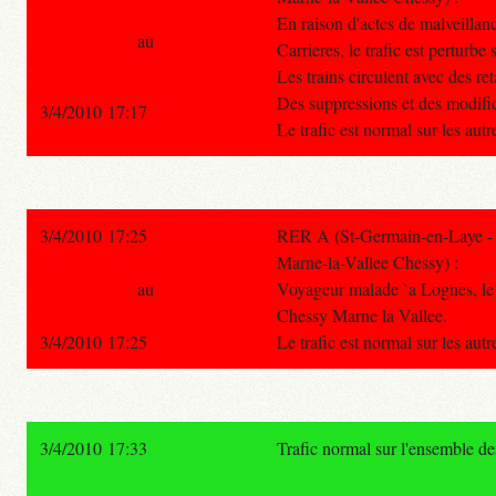
En raison d'actes de malveillan
au
Carrieres, le trafic est perturbe 
Les trains circulent avec des re
Des suppressions et des modific
3/4/2010 17:17
Le trafic est normal sur les aut
3/4/2010 17:25
RER A (St-Germain-en-Laye - P
Marne-la-Vallee Chessy) :
au
Voyageur malade `a Lognes, le t
Chessy Marne la Vallee.
3/4/2010 17:25
Le trafic est normal sur les aut
3/4/2010 17:33
Trafic normal sur l'ensemble d