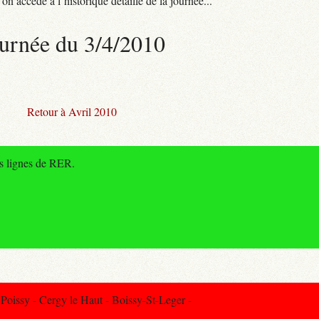
n accède à l’historique détaillé de la journée...
urnée du 3/4/2010
Retour à Avril 2010
es lignes de RER.
oissy - Cergy le Haut - Boissy-St-Leger -