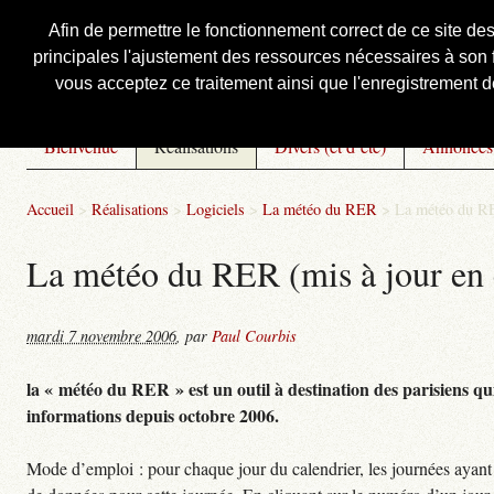
Afin de permettre le fonctionnement correct de ce site de
principales l'ajustement des ressources nécessaires à son f
Courbis, « LE » Blog Officiel
vous acceptez ce traitement ainsi que l'enregistrement de
Bienvenue
Réalisations
Divers (et d’été)
Annonces
Accueil
>
Réalisations
>
Logiciels
>
La météo du RER
>
La météo du RE
La météo du RER (mis à jour en 
mardi 7 novembre 2006
,
par
Paul Courbis
la « météo du RER » est un outil à destination des parisiens qui
informations depuis octobre 2006.
Mode d’emploi : pour chaque jour du calendrier, les journées ayant 