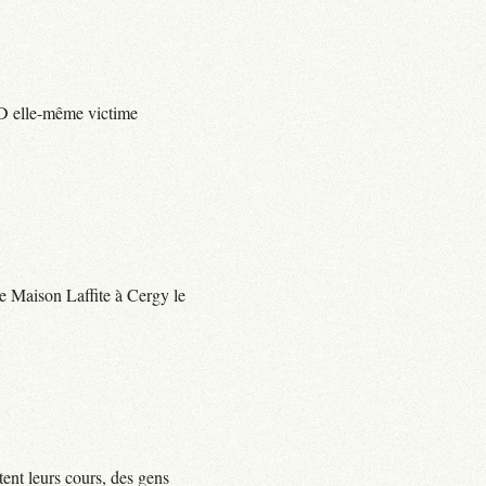
e D elle-même victime
 de Maison Laffite à Cergy le
tent leurs cours, des gens