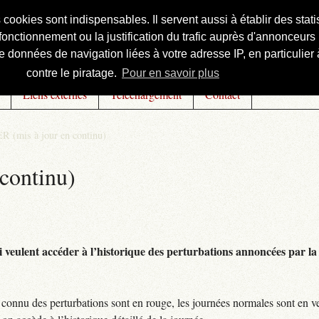
s cookies sont indispensables. Il servent aussi à établir des st
onctionnement ou la justification du trafic auprès d'annonceurs 
 données de navigation liées à votre adresse IP, en particulier à
contre le piratage.
Pour en savoir plus
Liens externes
Téléchargement
Contact
R (mis à jour en continu)
continu)
 veulent accéder à l’historique des perturbations annoncées par la 
connu des perturbations sont en rouge, les journées normales sont en ve