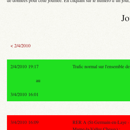
de données pour cette journée. En cliquant sur le numéro d’un jour, o
Jo
< 2/4/2010
2/4/2010 19:17
Trafic normal sur l'ensemble d
au
3/4/2010 16:01
3/4/2010 16:09
RER A (St-Germain-en-Laye - P
Marne-la-Vallee Chessy) :