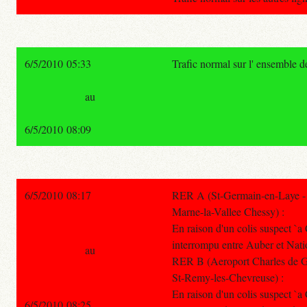
6/5/2010 05:33
Trafic normal sur l' ensemble 
au
6/5/2010 08:09
6/5/2010 08:17
RER A (St-Germain-en-Laye - P
Marne-la-Vallee Chessy) :
En raison d'un colis suspect `a C
interrompu entre Auber et Nati
au
RER B (Aeroport Charles de Ga
St-Remy-les-Chevreuse) :
En raison d'un colis suspect `a C
6/5/2010 08:25