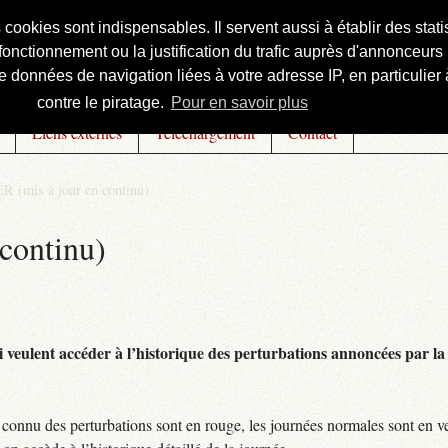
s cookies sont indispensables. Il servent aussi à établir des st
onctionnement ou la justification du trafic auprès d'annonceurs 
 données de navigation liées à votre adresse IP, en particulier à
contre le piratage.
Pour en savoir plus
Liens externes
Téléchargement
Contact
R (mis à jour en continu)
continu)
 veulent accéder à l’historique des perturbations annoncées par la 
connu des perturbations sont en rouge, les journées normales sont en ve