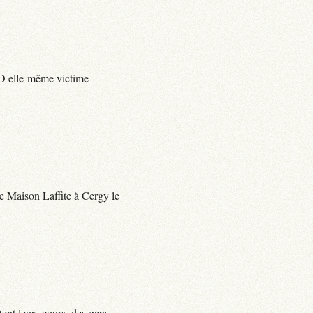
e D elle-même victime
 de Maison Laffite à Cergy le
tent leurs cours, des gens