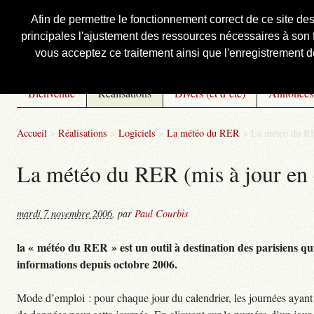
Afin de permettre le fonctionnement correct de ce site de
principales l'ajustement des ressources nécessaires à son f
Courbis, « LE » Blog Officiel
vous acceptez ce traitement ainsi que l'enregistrement de
Bienvenue
Réalisations
Divers (et d’été)
Annonces
Accueil
>
Réalisations
>
Logiciels
>
La météo du RER
>
La météo du RE
La météo du RER (mis à jour en 
mardi 7 novembre 2006
,
par
Paul Courbis
la « météo du RER » est un outil à destination des parisiens qui
informations depuis octobre 2006.
Mode d’emploi : pour chaque jour du calendrier, les journées ayant 