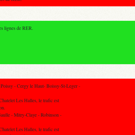
des lignes de RER.
oissy - Cergy le Haut- Boissy-St-Leger -
hatelet Les Halles, le trafic est
on.
ulle - Mitry-Claye - Robinson -
hatelet Les Halles, le trafic est