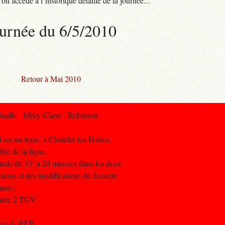
n accède à l’historique détaillé de la journée...
urnée du 6/5/2010
Retour à Mai 2010
ulle - Mitry-Claye - Robinson -
 sur un train `a Chatelet-les-Halles,
mble de la ligne.
etards de 10 `a 20 minutes dans les deux
ssions et des modifications de desserte
ants :
aulle 2 TGV.
gnes de RER.