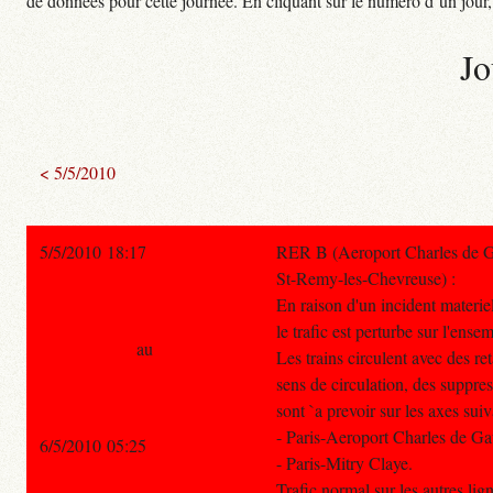
de données pour cette journée. En cliquant sur le numéro d’un jour, o
Jo
< 5/5/2010
5/5/2010 18:17
RER B (Aeroport Charles de Ga
St-Remy-les-Chevreuse) :
En raison d'un incident materiel
le trafic est perturbe sur l'ense
au
Les trains circulent avec des r
sens de circulation, des suppre
sont `a prevoir sur les axes suiv
- Paris-Aeroport Charles de G
6/5/2010 05:25
- Paris-Mitry Claye.
Trafic normal sur les autres li