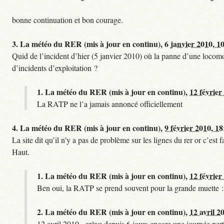
bonne continuation et bon courage.
3.
La météo du RER (mis à jour en continu),
6 janvier 2010, 1
Quid de l’incident d’hier (5 janvier 2010) où la panne d’une locomo
d’incidents d’exploitation ?
1.
La météo du RER (mis à jour en continu),
12 février
La RATP ne l’a jamais annoncé officiellement
4.
La météo du RER (mis à jour en continu),
9 février 2010, 18
La site dit qu’il n’y a pas de problème sur les lignes du rer or c’es
Haut.
1.
La météo du RER (mis à jour en continu),
12 février
Ben oui, la RATP se prend souvent pour la grande muette :
2.
La météo du RER (mis à jour en continu),
12 avril 2
12 avril 2010 , grève depuis 6 jours encore une journée pert