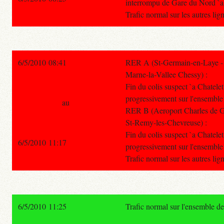
interrompu de Gare du Nord `a
Trafic normal sur les autres li
6/5/2010 08:41
RER A (St-Germain-en-Laye - P
Marne-la-Vallee Chessy) :
Fin du colis suspect `a Chatelet
progressivement sur l'ensemble 
au
RER B (Aeroport Charles de Ga
St-Remy-les-Chevreuse) :
Fin du colis suspect `a Chatelet
6/5/2010 11:17
progressivement sur l'ensemble 
Trafic normal sur les autres li
6/5/2010 11:25
Trafic normal sur l'ensemble d