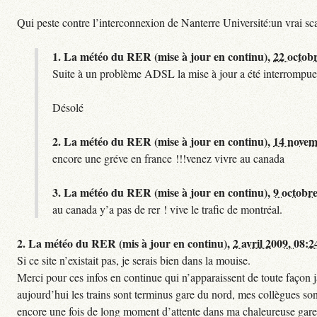
Qui peste contre l’interconnexion de Nanterre Université:un vrai sc
1.
La météo du RER (mise à jour en continu),
22 octob
Suite à un problème ADSL la mise à jour a été interrompue.
Désolé
2.
La météo du RER (mise à jour en continu),
14 novem
encore une gréve en france !!!venez vivre au canada
3.
La météo du RER (mise à jour en continu),
9 octobre
au canada y’a pas de rer ! vive le trafic de montréal.
2.
La météo du RER (mis à jour en continu),
2 avril 2009, 08:2
Si ce site n’existait pas, je serais bien dans la mouise.
Merci pour ces infos en continue qui n’apparaissent de toute façon ja
aujourd’hui les trains sont terminus gare du nord, mes collègues sont
encore une fois de long moment d’attente dans ma chaleureuse gare