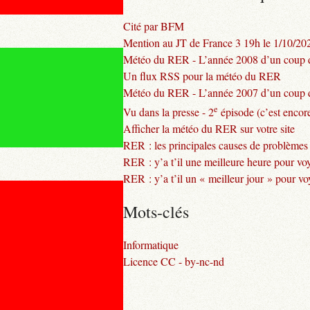
Cité par BFM
Mention au JT de France 3 19h le 1/10/20
Météo du RER - L’année 2008 d’un coup d
Un flux RSS pour la météo du RER
Météo du RER - L’année 2007 d’un coup d
e
Vu dans la presse - 2
épisode (c’est encore
Afficher la météo du RER sur votre site
RER : les principales causes de problèmes
RER : y’a t’il une meilleure heure pour vo
RER : y’a t’il un « meilleur jour » pour v
Mots-clés
Informatique
Licence CC - by-nc-nd