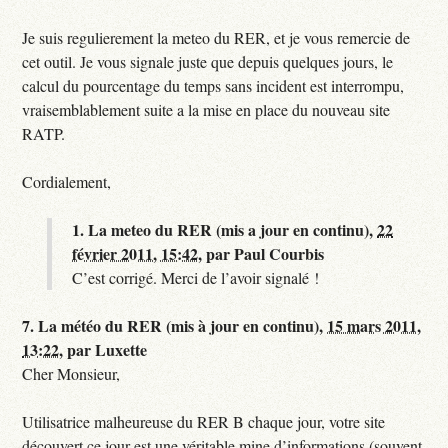
Je suis regulierement la meteo du RER, et je vous remercie de
cet outil. Je vous signale juste que depuis quelques jours, le
calcul du pourcentage du temps sans incident est interrompu,
vraisemblablement suite a la mise en place du nouveau site
RATP.
Cordialement,
1.
La meteo du RER (mis a jour en continu),
22
février 2011, 15:42
,
par
Paul Courbis
C’est corrigé. Merci de l’avoir signalé !
7.
La météo du RER (mis à jour en continu),
15 mars 2011,
13:22
,
par
Luxette
Cher Monsieur,
Utilisatrice malheureuse du RER B chaque jour, votre site
découvert ce jour est une véritable mine d’informations (souvent