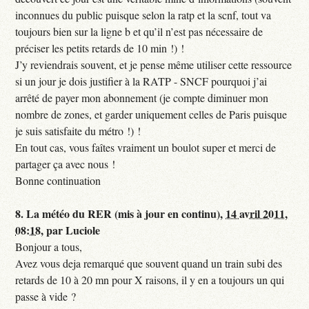
inconnues du public puisque selon la ratp et la scnf, tout va
toujours bien sur la ligne b et qu’il n’est pas nécessaire de
préciser les petits retards de 10 min !) !
J’y reviendrais souvent, et je pense même utiliser cette ressource
si un jour je dois justifier à la RATP - SNCF pourquoi j’ai
arrêté de payer mon abonnement (je compte diminuer mon
nombre de zones, et garder uniquement celles de Paris puisque
je suis satisfaite du métro !) !
En tout cas, vous faîtes vraiment un boulot super et merci de
partager ça avec nous !
Bonne continuation
8.
La météo du RER (mis à jour en continu),
14 avril 2011,
08:18
,
par
Luciole
Bonjour a tous,
Avez vous deja remarqué que souvent quand un train subi des
retards de 10 à 20 mn pour X raisons, il y en a toujours un qui
passe à vide ?