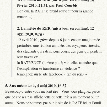
février 2010, 21:31
,
par
Paul Courbis
Ben oui, la RATP se prend souvent pour la grande
muette :-(
2.
La météo du RER (mis à jour en continu),
12
avril 2010, 07:43
12 avril 2010 , grève depuis 6 jours encore une journée
perturbée, une réunion annulée, des voyageurs stressés,
des étudiants qui ratent leurs cours, des gens qui perdent
leur travail etc..
la RATP/SNCF ( m^me pot !) vont elles attendre que
l’exaspération se transforme en violence ?
témoignez sur le site facebook « fan du rerB »
5.
Aux mécontents,
4 août 2010, 16:37
Beaucoup d’entre vous me font rire ! Vous vous plaignez parce
que ce site n’a pas affiché telle ou telle info à un moment ou un
autre... Nous ne sommes pas sur le site de la RATP ici, et l’outil