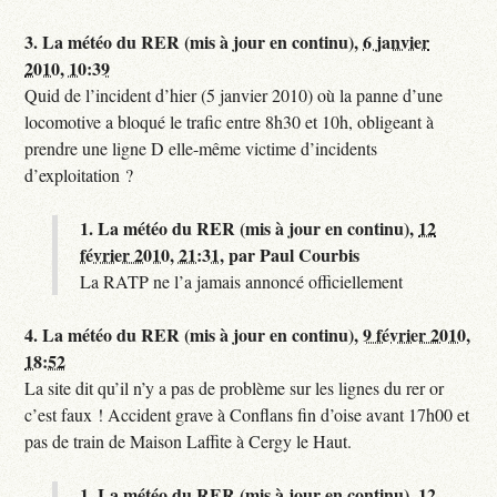
3.
La météo du RER (mis à jour en continu),
6 janvier
2010, 10:39
Quid de l’incident d’hier (5 janvier 2010) où la panne d’une
locomotive a bloqué le trafic entre 8h30 et 10h, obligeant à
prendre une ligne D elle-même victime d’incidents
d’exploitation ?
1.
La météo du RER (mis à jour en continu),
12
février 2010, 21:31
,
par
Paul Courbis
La RATP ne l’a jamais annoncé officiellement
4.
La météo du RER (mis à jour en continu),
9 février 2010,
18:52
La site dit qu’il n’y a pas de problème sur les lignes du rer or
c’est faux ! Accident grave à Conflans fin d’oise avant 17h00 et
pas de train de Maison Laffite à Cergy le Haut.
1.
La météo du RER (mis à jour en continu),
12