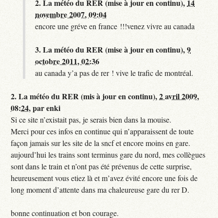
2.
La météo du RER (mise à jour en continu),
14
novembre 2007, 09:04
encore une gréve en france !!!venez vivre au canada
3.
La météo du RER (mise à jour en continu),
9
octobre 2011, 02:36
au canada y’a pas de rer ! vive le trafic de montréal.
2.
La météo du RER (mis à jour en continu),
2 avril 2009,
08:24
,
par
enki
Si ce site n’existait pas, je serais bien dans la mouise.
Merci pour ces infos en continue qui n’apparaissent de toute
façon jamais sur les site de la sncf et encore moins en gare.
aujourd’hui les trains sont terminus gare du nord, mes collègues
sont dans le train et n’ont pas été prévenus de cette surprise,
heureusement vous etiez là et m’avez évité encore une fois de
long moment d’attente dans ma chaleureuse gare du rer D.
bonne continuation et bon courage.