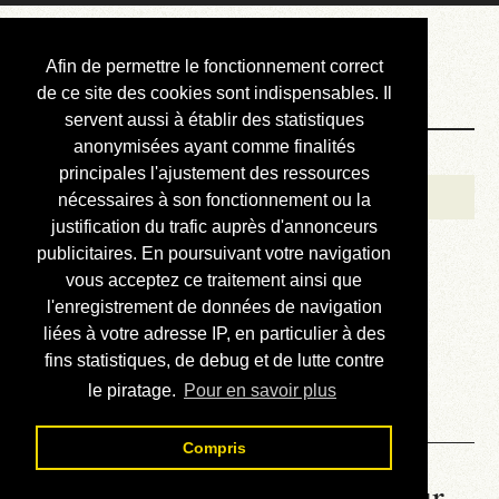
Courbis, « LE »
Afin de permettre le fonctionnement correct
Blog Officiel
de ce site des cookies sont indispensables. Il
servent aussi à établir des statistiques
anonymisées ayant comme finalités
Bienvenue
principales l'ajustement des ressources
Réalisations
nécessaires à son fonctionnement ou la
justification du trafic auprès d'annonceurs
Divers (et d’été)
publicitaires. En poursuivant votre navigation
vous acceptez ce traitement ainsi que
Annonces
l'enregistrement de données de navigation
Liens externes
liées à votre adresse IP, en particulier à des
fins statistiques, de debug et de lutte contre
Téléchargement
le piratage.
Pour en savoir plus
Contact
Compris
La météo du RER (mis à jour