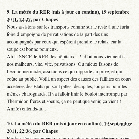
9.
La météo du RER (mis à jour en continu),
19 septembre
2011, 22:27
,
par
Chapes
Nous assistons sur les transports comme sur le reste à une furia
foire d’empoigne de privatisations de la part des uns
accompagnés par ceux qui espèrent prendre le relais, car la
soupe est bonne pour eux.
Ah la SNCF, le RER, les hôpitaux... !, d’où nous viennent ts
nos malheurs, vite, vite, privatisons. Ou mieux faisons de
l’économie mixte, associons ce qui rapporte au privé, et qui
coûte au public. Voilà un aspect des causes des faillites en cours
accélérés des Etats qui sont pillés, décapités, toujours pour les
mêmes charognards. Il va falloir finir le boulot interrompu par
Thermidor, frères et soeurs, ça ne peut que venir, ça vient !
Ami(e) entends-tu...
10.
La météo du RER (mis à jour en continu),
19 septembre
2011, 22:36
,
par
Chapes
Pardon, l’accaparement par les privatisations accélérées n’a rien