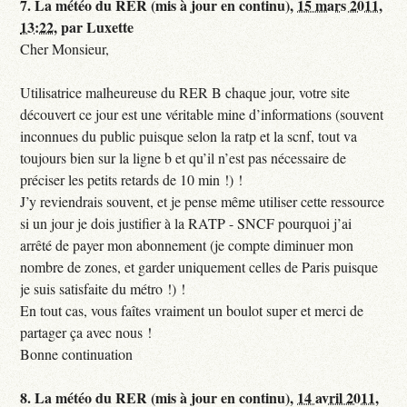
7.
La météo du RER (mis à jour en continu),
15 mars 2011,
13:22
,
par
Luxette
Cher Monsieur,
Utilisatrice malheureuse du RER B chaque jour, votre site
découvert ce jour est une véritable mine d’informations (souvent
inconnues du public puisque selon la ratp et la scnf, tout va
toujours bien sur la ligne b et qu’il n’est pas nécessaire de
préciser les petits retards de 10 min !) !
J’y reviendrais souvent, et je pense même utiliser cette ressource
si un jour je dois justifier à la RATP - SNCF pourquoi j’ai
arrêté de payer mon abonnement (je compte diminuer mon
nombre de zones, et garder uniquement celles de Paris puisque
je suis satisfaite du métro !) !
En tout cas, vous faîtes vraiment un boulot super et merci de
partager ça avec nous !
Bonne continuation
8.
La météo du RER (mis à jour en continu),
14 avril 2011,