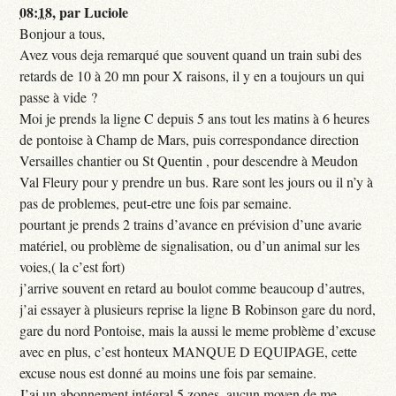
08:18
,
par
Luciole
Bonjour a tous,
Avez vous deja remarqué que souvent quand un train subi des
retards de 10 à 20 mn pour X raisons, il y en a toujours un qui
passe à vide ?
Moi je prends la ligne C depuis 5 ans tout les matins à 6 heures
de pontoise à Champ de Mars, puis correspondance direction
Versailles chantier ou St Quentin , pour descendre à Meudon
Val Fleury pour y prendre un bus. Rare sont les jours ou il n’y à
pas de problemes, peut-etre une fois par semaine.
pourtant je prends 2 trains d’avance en prévision d’une avarie
matériel, ou problème de signalisation, ou d’un animal sur les
voies,( la c’est fort)
j’arrive souvent en retard au boulot comme beaucoup d’autres,
j’ai essayer à plusieurs reprise la ligne B Robinson gare du nord,
gare du nord Pontoise, mais la aussi le meme problème d’excuse
avec en plus, c’est honteux MANQUE D EQUIPAGE, cette
excuse nous est donné au moins une fois par semaine.
J’ai un abonnement intégral 5 zones, aucun moyen de me