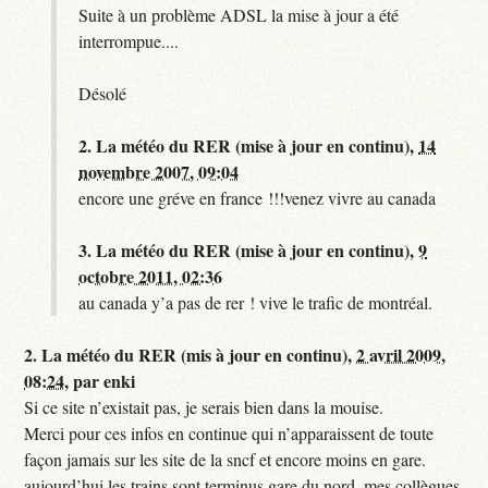
Suite à un problème ADSL la mise à jour a été
interrompue....
Désolé
2.
La météo du RER (mise à jour en continu),
14
novembre 2007, 09:04
encore une gréve en france !!!venez vivre au canada
3.
La météo du RER (mise à jour en continu),
9
octobre 2011, 02:36
au canada y’a pas de rer ! vive le trafic de montréal.
2.
La météo du RER (mis à jour en continu),
2 avril 2009,
08:24
,
par
enki
Si ce site n’existait pas, je serais bien dans la mouise.
Merci pour ces infos en continue qui n’apparaissent de toute
façon jamais sur les site de la sncf et encore moins en gare.
aujourd’hui les trains sont terminus gare du nord, mes collègues