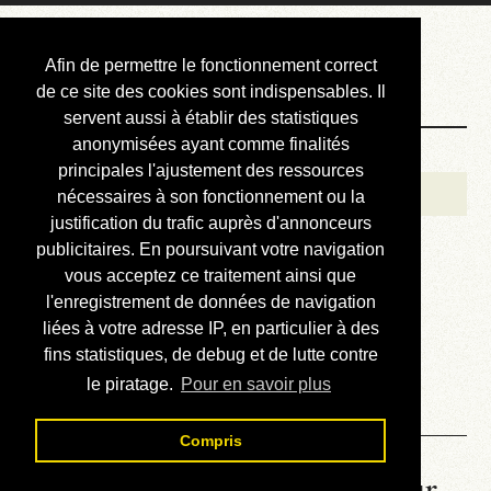
Courbis, « LE »
Afin de permettre le fonctionnement correct
Blog Officiel
de ce site des cookies sont indispensables. Il
servent aussi à établir des statistiques
anonymisées ayant comme finalités
Bienvenue
principales l'ajustement des ressources
Réalisations
nécessaires à son fonctionnement ou la
justification du trafic auprès d'annonceurs
Divers (et d’été)
publicitaires. En poursuivant votre navigation
vous acceptez ce traitement ainsi que
Annonces
l'enregistrement de données de navigation
Liens externes
liées à votre adresse IP, en particulier à des
fins statistiques, de debug et de lutte contre
Téléchargement
le piratage.
Pour en savoir plus
Contact
Compris
La météo du RER (mis à jour