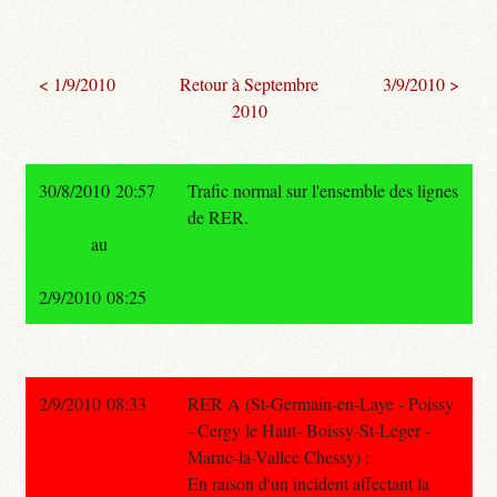
< 1/9/2010
Retour à Septembre
3/9/2010 >
2010
30/8/2010 20:57
Trafic normal sur l'ensemble des lignes
de RER.
au
2/9/2010 08:25
2/9/2010 08:33
RER A (St-Germain-en-Laye - Poissy
- Cergy le Haut- Boissy-St-Leger -
Marne-la-Vallee Chessy) :
En raison d'un incident affectant la