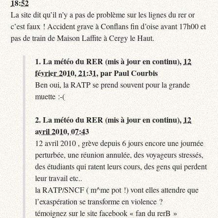
18:52
La site dit qu’il n’y a pas de problème sur les lignes du rer or
c’est faux ! Accident grave à Conflans fin d’oise avant 17h00 et
pas de train de Maison Laffite à Cergy le Haut.
1.
La météo du RER (mis à jour en continu),
12
février 2010, 21:31
,
par
Paul Courbis
Ben oui, la RATP se prend souvent pour la grande
muette :-(
2.
La météo du RER (mis à jour en continu),
12
avril 2010, 07:43
12 avril 2010 , grève depuis 6 jours encore une journée
perturbée, une réunion annulée, des voyageurs stressés,
des étudiants qui ratent leurs cours, des gens qui perdent
leur travail etc..
la RATP/SNCF ( m^me pot !) vont elles attendre que
l’exaspération se transforme en violence ?
témoignez sur le site facebook « fan du rerB »