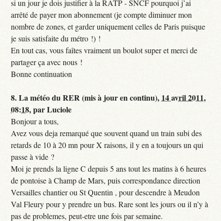
si un jour je dois justifier à la RATP - SNCF pourquoi j’ai
arrêté de payer mon abonnement (je compte diminuer mon
nombre de zones, et garder uniquement celles de Paris puisque
je suis satisfaite du métro !) !
En tout cas, vous faîtes vraiment un boulot super et merci de
partager ça avec nous !
Bonne continuation
8.
La météo du RER (mis à jour en continu),
14 avril 2011,
08:18
,
par
Luciole
Bonjour a tous,
Avez vous deja remarqué que souvent quand un train subi des
retards de 10 à 20 mn pour X raisons, il y en a toujours un qui
passe à vide ?
Moi je prends la ligne C depuis 5 ans tout les matins à 6 heures
de pontoise à Champ de Mars, puis correspondance direction
Versailles chantier ou St Quentin , pour descendre à Meudon
Val Fleury pour y prendre un bus. Rare sont les jours ou il n’y à
pas de problemes, peut-etre une fois par semaine.