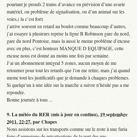
pourtant je prends 2 trains d’avance en prévision d’une avarie
matériel, ou problème de signalisation, ou d’un animal sur les
voies,( la c’est fort)
j’arrive souvent en retard au boulot comme beaucoup d’autres,
j’ai essayer à plusieurs reprise la ligne B Robinson gare du nord,
gare du nord Pontoise, mais la aussi le meme problème d’excuse
avec en plus, c’est honteux MANQUE D EQUIPAGE, cette
excuse nous est donné au moins une fois par semaine.
J’ai un abonnement intégral 5 zones, aucun moyen de me
retourner pour tout les retards que l’on me retire, mais j’ai quand
meme tout les justificatifs que je demande à chaques problemes.
Si quelqu’un à une idée sur la marche a suivre n’hésité pas a me
repondre.
Bonne journée à tous ...
9.
La météo du RER (mis à jour en continu),
19 septembre
2011, 22:27
,
par
Chapes
Nous assistons sur les transports comme sur le reste à une furia
foire d’empoigne de privatisations de la part des uns