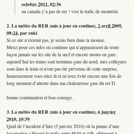
octobre 2011, 02:36
au canada y’a pas de rer ! vive le trafic de montréal.
2.
La météo du RER (mis à jour en continu),
2 avril 2009,
08:24
,
par
enki
Si ce site n’existait pas, je serais bien dans la mouise.
Merci pour ces infos en continue qui n’apparaissent de toute
façon jamais sur les site de la sncf et encore moins en gare.
aujourd’hui les trains sont terminus gare du nord, mes collègues
sont dans le train et n’ont pas été prévenus de cette surprise,
heureusement vous etiez là et m’avez évité encore une fois de
long moment d’attente dans ma chaleureuse gare du rer D.
bonne continuation et bon courage.
3.
La météo du RER (mis à jour en continu),
6 janvier
2010, 10:39
Quid de l’incident d’hier (5 janvier 2010) où la panne d’une
locomotive a bloqué le trafic entre 8h30 et 10h, obligeant à