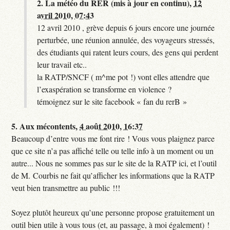
2.
La météo du RER (mis à jour en continu),
12
avril 2010, 07:43
12 avril 2010 , grève depuis 6 jours encore une journée
perturbée, une réunion annulée, des voyageurs stressés,
des étudiants qui ratent leurs cours, des gens qui perdent
leur travail etc..
la RATP/SNCF ( m^me pot !) vont elles attendre que
l’exaspération se transforme en violence ?
témoignez sur le site facebook « fan du rerB »
5.
Aux mécontents,
4 août 2010, 16:37
Beaucoup d’entre vous me font rire ! Vous vous plaignez parce
que ce site n’a pas affiché telle ou telle info à un moment ou un
autre... Nous ne sommes pas sur le site de la RATP ici, et l’outil
de M. Courbis ne fait qu’afficher les informations que la RATP
veut bien transmettre au public !!!
Soyez plutôt heureux qu’une personne propose gratuitement un
outil bien utile à vous tous (et, au passage, à moi également) !