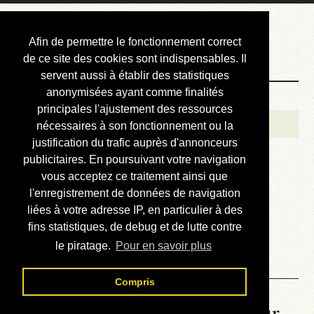
Courbis, « LE »
Afin de permettre le fonctionnement correct
Blog Officiel
de ce site des cookies sont indispensables. Il
servent aussi à établir des statistiques
anonymisées ayant comme finalités
Bienvenue
principales l'ajustement des ressources
Réalisations
nécessaires à son fonctionnement ou la
justification du trafic auprès d'annonceurs
Divers (et d’été)
publicitaires. En poursuivant votre navigation
vous acceptez ce traitement ainsi que
Annonces
l'enregistrement de données de navigation
Liens externes
liées à votre adresse IP, en particulier à des
fins statistiques, de debug et de lutte contre
Téléchargement
le piratage.
Pour en savoir plus
Contact
Compris
La météo du RER (mis à jour