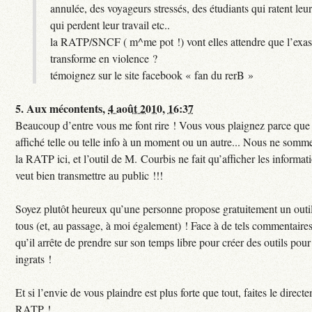
annulée, des voyageurs stressés, des étudiants qui ratent leu
qui perdent leur travail etc..
la RATP/SNCF ( m^me pot !) vont elles attendre que l’exas
transforme en violence ?
témoignez sur le site facebook « fan du rerB »
5.
Aux mécontents,
4 août 2010, 16:37
Beaucoup d’entre vous me font rire ! Vous vous plaignez parce que c
affiché telle ou telle info à un moment ou un autre... Nous ne sommes
la RATP ici, et l’outil de M. Courbis ne fait qu’afficher les inform
veut bien transmettre au public !!!
Soyez plutôt heureux qu’une personne propose gratuitement un outil
tous (et, au passage, à moi également) ! Face à de tels commentaires
qu’il arrête de prendre sur son temps libre pour créer des outils pour 
ingrats !
Et si l’envie de vous plaindre est plus forte que tout, faites le direct
RATP !