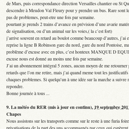
de Mars, puis correspondance direction Versailles chantier ou St Qu
descendre à Meudon Val Fleury pour y prendre un bus. Rare sont les
pas de problemes, peut-etre une fois par semaine.
pourtant je prends 2 trains d’avance en prévision d’une avarie maté
de signalisation, ou d’un animal sur les voies,( la c’est fort)
j’arrive souvent en retard au boulot comme beaucoup d’autres, j’ai e
reprise la ligne B Robinson gare du nord, gare du nord Pontoise, ma
problème d’excuse avec en plus, c’est honteux MANQUE D EQUI
excuse nous est donné au moins une fois par semaine.
J’ai un abonnement intégral 5 zones, aucun moyen de me retourner p
retards que l’on me retire, mais j’ai quand meme tout les justificati
chaques problemes. Si quelqu’un à une idée sur la marche a suivre 
repondre.
Bonne journée à tous ...
9.
La météo du RER (mis à jour en continu),
19 septembre 201
Chapes
Nous assistons sur les transports comme sur le reste à une furia foi
privatisations de la part des uns accompagnés par ceux qui espèrent 