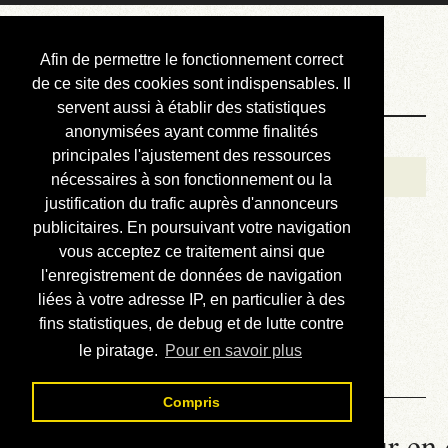
Courbis, « LE »
Afin de permettre le fonctionnement correct
Blog Officiel
de ce site des cookies sont indispensables. Il
servent aussi à établir des statistiques
anonymisées ayant comme finalités
Bienvenue
principales l'ajustement des ressources
Réalisations
nécessaires à son fonctionnement ou la
justification du trafic auprès d'annonceurs
Divers (et d’été)
publicitaires. En poursuivant votre navigation
vous acceptez ce traitement ainsi que
Annonces
l'enregistrement de données de navigation
Liens externes
liées à votre adresse IP, en particulier à des
fins statistiques, de debug et de lutte contre
Téléchargement
le piratage.
Pour en savoir plus
Contact
Compris
La météo du RER (mis à jour en 