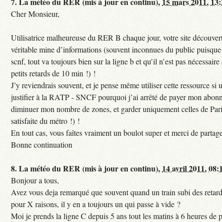
7.
La météo du RER (mis à jour en continu),
15 mars 2011, 13
Cher Monsieur,
Utilisatrice malheureuse du RER B chaque jour, votre site découvert
véritable mine d’informations (souvent inconnues du public puisque s
scnf, tout va toujours bien sur la ligne b et qu’il n’est pas nécessaire
petits retards de 10 min !) !
J’y reviendrais souvent, et je pense même utiliser cette ressource si u
justifier à la RATP - SNCF pourquoi j’ai arrêté de payer mon abon
diminuer mon nombre de zones, et garder uniquement celles de Pari
satisfaite du métro !) !
En tout cas, vous faîtes vraiment un boulot super et merci de partag
Bonne continuation
8.
La météo du RER (mis à jour en continu),
14 avril 2011, 08:
Bonjour a tous,
Avez vous deja remarqué que souvent quand un train subi des retar
pour X raisons, il y en a toujours un qui passe à vide ?
Moi je prends la ligne C depuis 5 ans tout les matins à 6 heures de