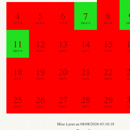
4
5
6
7
8
73.7 %
61.6 %
74.9 %
100.0 %
96.3 %
10
11
12
13
14
15
100.0 %
46.6 %
0.0 %
0.0 %
0.0 %
0
18
19
20
21
22
0.0 %
0.0 %
0.0 %
1.6 %
0.0 %
0
25
26
27
28
29
0.0 %
0.0 %
0.0 %
0.0 %
0.0 %
0
Mise à jour au 08/08/2026 03:10:18