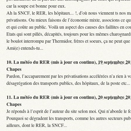
car la soupe est bonne pour eux.
Ah la SNCF, le RER, les hôpitaux... !, d’où nous viennent ts nos mal
privatisons. Ou mieux faisons de l’économie mixte, associons ce qui
et qui coûte au public. Voilà un aspect des causes des faillites en co
Etats qui sont pillés, décapités, toujours pour les mêmes charognards. 
le boulot interrompu par Thermidor, frères et soeurs, ça ne peut que 
Ami(e) entends-tu...
10.
La météo du RER (mis à jour en continu),
19 septembre 20
Chapes
Pardon, l’accaparement par les privatisations accélérées n’a rien à vo
désagrégation des transports publics, des hôpitaux, de la poste etc...
11.
La météo du RER (mis à jour en continu),
20 septembre 20
Chapes
Je réponds à l’esprit de l’auteur du site selon moi. Qui n’aborde le f
Pourquoi se dégradent les transports, comme les autres secteurs pub
ailleurs, dont le RER, la SNCF...