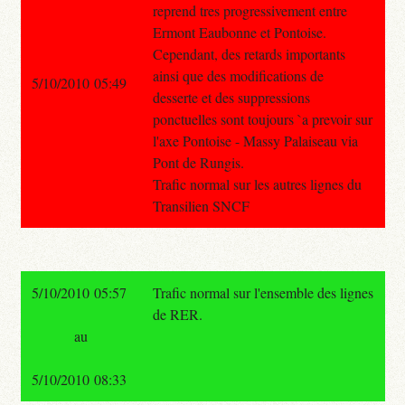
reprend tres progressivement entre
Ermont Eaubonne et Pontoise.
Cependant, des retards importants
ainsi que des modifications de
5/10/2010 05:49
desserte et des suppressions
ponctuelles sont toujours `a prevoir sur
l'axe Pontoise - Massy Palaiseau via
Pont de Rungis.
Trafic normal sur les autres lignes du
Transilien SNCF
5/10/2010 05:57
Trafic normal sur l'ensemble des lignes
de RER.
au
5/10/2010 08:33