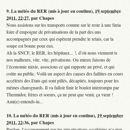
9.
La météo du RER (mis à jour en continu),
19 septembre
2011, 22:27
,
par
Chapes
Nous assistons sur les transports comme sur le reste à une furia
foire d’empoigne de privatisations de la part des uns
accompagnés par ceux qui espèrent prendre le relais, car la
soupe est bonne pour eux.
Ah la SNCF, le RER, les hôpitaux... !, d’où nous viennent ts
nos malheurs, vite, vite, privatisons. Ou mieux faisons de
l’économie mixte, associons ce qui rapporte au privé, et qui
coûte au public. Voilà un aspect des causes des faillites en cours
accélérés des Etats qui sont pillés, décapités, toujours pour les
mêmes charognards. Il va falloir finir le boulot interrompu par
Thermidor, frères et soeurs, ça ne peut que venir, ça vient !
Ami(e) entends-tu...
10.
La météo du RER (mis à jour en continu),
19 septembre
2011, 22:36
,
par
Chapes
Pardon, l’accaparement par les privatisations accélérées n’a rien