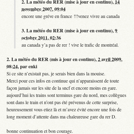
2.
La météo du RER (mise à jour en continu),
14
novembre 2007, 09:04
encore une gréve en france !!!venez vivre au canada
3.
La météo du RER (mise à jour en continu),
9
octobre 2011, 02:36
au canada y’a pas de rer ! vive le trafic de montréal.
2.
La météo du RER (mis à jour en continu),
2 avril 2009,
08:24
,
par
enki
Si ce site n’existait pas, je serais bien dans la mouise.
Merci pour ces infos en continue qui n’apparaissent de toute
façon jamais sur les site de la sncf et encore moins en gare.
aujourd’hui les trains sont terminus gare du nord, mes collègues
sont dans le train et n’ont pas été prévenus de cette surprise,
heureusement vous etiez là et m’avez évité encore une fois de
long moment d’attente dans ma chaleureuse gare du rer D.
bonne continuation et bon courage.