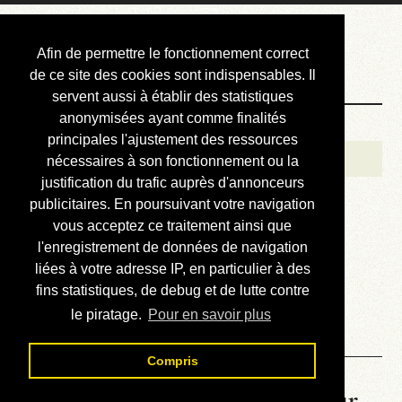
Courbis, « LE »
Afin de permettre le fonctionnement correct
Blog Officiel
de ce site des cookies sont indispensables. Il
servent aussi à établir des statistiques
anonymisées ayant comme finalités
Bienvenue
principales l'ajustement des ressources
Réalisations
nécessaires à son fonctionnement ou la
justification du trafic auprès d'annonceurs
Divers (et d’été)
publicitaires. En poursuivant votre navigation
vous acceptez ce traitement ainsi que
Annonces
l'enregistrement de données de navigation
Liens externes
liées à votre adresse IP, en particulier à des
fins statistiques, de debug et de lutte contre
Téléchargement
le piratage.
Pour en savoir plus
Contact
Compris
La météo du RER (mis à jour