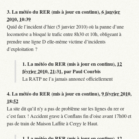
3.
La météo du RER (mis à jour en continu),
6 janvier
2010, 10:39
Quid de l’incident d’hier (5 janvier 2010) où la panne d’une
locomotive a bloqué le trafic entre 8h30 et 10h, obligeant à
prendre une ligne D elle-même victime d’incidents
d’exploitation ?
1.
La météo du RER (mis à jour en continu),
12
février 2010, 21:31
,
par
Paul Courbis
La RATP ne l’a jamais annoncé officiellement
4.
La météo du RER (mis à jour en continu),
9 février 2010,
18:52
La site dit qu’il n’y a pas de problème sur les lignes du rer or
c’est faux ! Accident grave à Conflans fin d’oise avant 17h00 et
pas de train de Maison Laffite à Cergy le Haut.
1.
La météo du RER (mis à jour en continu),
12