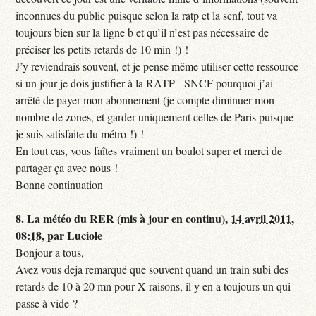
inconnues du public puisque selon la ratp et la scnf, tout va
toujours bien sur la ligne b et qu’il n’est pas nécessaire de
préciser les petits retards de 10 min !) !
J’y reviendrais souvent, et je pense même utiliser cette ressource
si un jour je dois justifier à la RATP - SNCF pourquoi j’ai
arrêté de payer mon abonnement (je compte diminuer mon
nombre de zones, et garder uniquement celles de Paris puisque
je suis satisfaite du métro !) !
En tout cas, vous faîtes vraiment un boulot super et merci de
partager ça avec nous !
Bonne continuation
8.
La météo du RER (mis à jour en continu),
14 avril 2011,
08:18
,
par
Luciole
Bonjour a tous,
Avez vous deja remarqué que souvent quand un train subi des
retards de 10 à 20 mn pour X raisons, il y en a toujours un qui
passe à vide ?