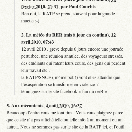
février 2010, 21:31
,
par
Paul Courbis
Ben oui, la RATP se prend souvent pour la grande
muette :-(
2.
La météo du RER (mis à jour en continu),
12
avril 2010, 07:43
12 avril 2010 , grève depuis 6 jours encore une journée
perturbée, une réunion annulée, des voyageurs stressés,
des étudiants qui ratent leurs cours, des gens qui perdent
leur travail etc..
la RATP/SNCF ( m^me pot !) vont elles attendre que
l’exaspération se transforme en violence ?
témoignez sur le site facebook « fan du rerB »
5.
Aux mécontents,
4 août 2010, 16:37
Beaucoup d’entre vous me font rire ! Vous vous plaignez parce
que ce site n’a pas affiché telle ou telle info à un moment ou un
autre... Nous ne sommes pas sur le site de la RATP ici, et l’outil